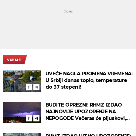
VREME
UVEČE NAGLA PROMENA VREMENA:
U Srbiji danas toplo, temperature
do 37 stepeni!
BUDITE OPREZNI! RHMZ IZDAO
NAJNOVIJE UPOZORENJE NA
NEPOGODE Večeras će pljuskovi,
grmljavina i olujni vetar pogoditi
ove delove zemlje!