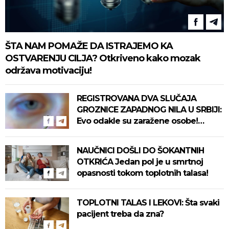
ŠTA NAM POMAŽE DA ISTRAJEMO KA
OSTVARENJU CILJA? Otkriveno kako mozak
održava motivaciju!
REGISTROVANA DVA SLUČAJA
GROZNICE ZAPADNOG NILA U SRBIJI:
Evo odakle su zaražene osobe!
Pročitajte na vreme savete "Batuta"
za zaštitu!
NAUČNICI DOŠLI DO ŠOKANTNIH
OTKRIĆA Jedan pol je u smrtnoj
opasnosti tokom toplotnih talasa!
TOPLOTNI TALAS I LEKOVI: Šta svaki
pacijent treba da zna?