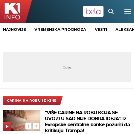
NAJNOVIJE
VREMENSKA PROGNOZA
VESTI
ALEKSAN
CARINA NA ROBU IZ KINE
"VIŠE CARINE NA ROBU KOJA SE
UVOZI U SAD NIJE DOBRA IDEJA": Iz
Evropske centralne banke požurili da
kritikuju Trampa!