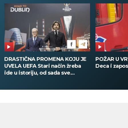
DRASTIČNA PROMENA KOJU JE
POŽAR U V
UVELA UEFA Stari način žreba
Deca i zapos
ide u istoriju, od sada sve
digitalno