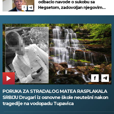
odbacio navode o sukobu sa
Hegsetom, zadovoljan njegovim
radom u Pentagonu
PORUKA ZA STRADALOG MATEA RASPLAKALA
SRBIJU Drugari iz osnovne škole neutešni nakon
tragedije na vodopadu Tupavica