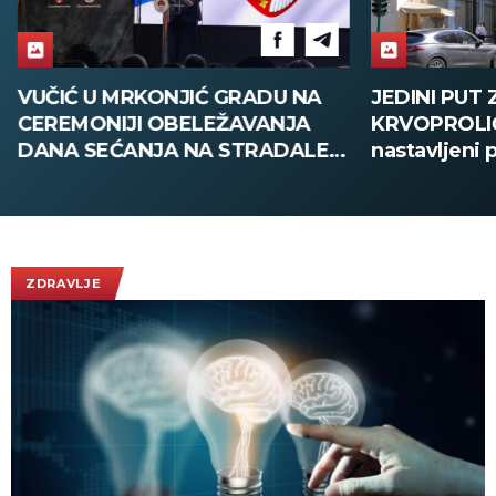
VUČIĆ U MRKONJIĆ GRADU NA
JEDINI PUT
CEREMONIJI OBELEŽAVANJA
KRVOPROLIĆ
DANA SEĆANJA NA STRADALE:
nastavljeni 
Nikada više nigde neće biti
Izraela o kra
"Oluje", Srbija dovoljno snažna
da zaštiti svoj narod!
(FOTO/VIDEO)
ZDRAVLJE