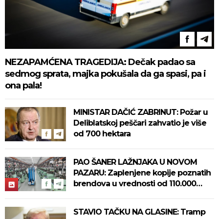
NEZAPAMĆENA TRAGEDIJA: Dečak padao sa
sedmog sprata, majka pokušala da ga spasi, pa i
ona pala!
MINISTAR DAČIĆ ZABRINUT: Požar u
Deliblatskoj peščari zahvatio je više
od 700 hektara
PAO ŠANER LAŽNJAKA U NOVOM
PAZARU: Zaplenjene kopije poznatih
brendova u vrednosti od 110.000
evra! (FOTO)
STAVIO TAČKU NA GLASINE: Tramp