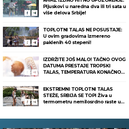
RHMZ IZDAO HITNO UPOZORENJE:
Pljuskovi u naredna dva ili tri sata u
više delova Srbije!
TOPLOTNI TALAS NE POSUSTAJE:
U ovim gradovima izmereno
paklenih 40 stepeni!
IZDRŽITE JOŠ MALO! TAČNO OVOG
DATUMA PRESTAJE TROPSKI
TALAS, TEMPERATURA KONAČNO
PADA! Meteorolog otkrio kada u
Srbiju stiže zahlađenje!
EKSTREMNI TOPLOTNI TALAS
STEŽE, SRBIJA SE TOPI Živa u
termometru nemilosrdno raste u
ovim gradovima