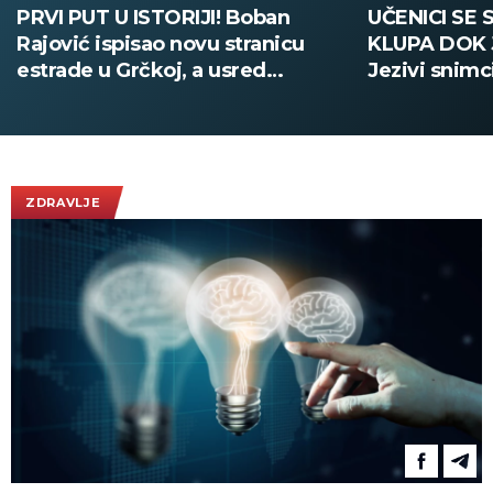
PRVI PUT U ISTORIJI! Boban
UČENICI SE 
Rajović ispisao novu stranicu
KLUPA DOK 
estrade u Grčkoj, a usred
Jezivi snimc
nastupa pozvao Acu Pejovića!
(UZNEMIRUJ
(VIDEO)
ZDRAVLJE