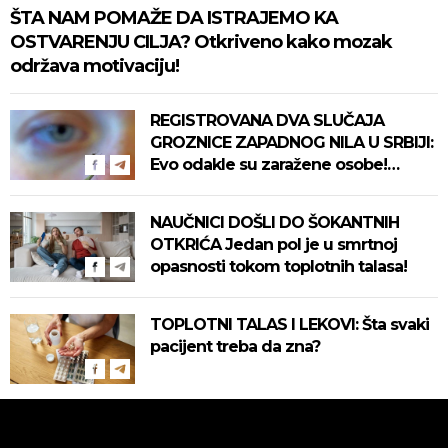
ŠTA NAM POMAŽE DA ISTRAJEMO KA
OSTVARENJU CILJA? Otkriveno kako mozak
održava motivaciju!
REGISTROVANA DVA SLUČAJA
GROZNICE ZAPADNOG NILA U SRBIJI:
Evo odakle su zaražene osobe!
Pročitajte na vreme savete "Batuta"
za zaštitu!
NAUČNICI DOŠLI DO ŠOKANTNIH
OTKRIĆA Jedan pol je u smrtnoj
opasnosti tokom toplotnih talasa!
TOPLOTNI TALAS I LEKOVI: Šta svaki
pacijent treba da zna?