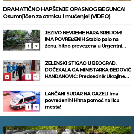
DRAMATIČNO HAPŠENJE OPASNOG BEGUNCA!
Osumnjičen za otmicu i mučenje! (VIDEO)
JEZIVO NEVREME HARA SRBIJOM!
IMA POVREĐENIH Stablo palo na
ženu, hitno prevezena u Urgentni
centar! (VIDEO)
ZELENSKI STIGAO U BEOGRAD,
DOČEKALA GA MINISTARKA ĐEDOVIĆ
HANDANOVIĆ: Predsednik Ukrajine
prvi put u poseti Srbiji - sutra
sastanak sa Vučićem! (FOTO/VIDEO)
LANČANI SUDAR NA GAZELI Ima
povređenih! Hitna pomoć na licu
mesta!