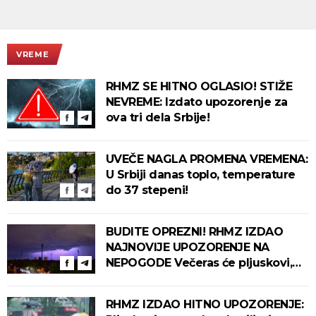
VREME
RHMZ SE HITNO OGLASIO! STIŽE
NEVREME: Izdato upozorenje za
ova tri dela Srbije!
UVEČE NAGLA PROMENA VREMENA:
U Srbiji danas toplo, temperature
do 37 stepeni!
BUDITE OPREZNI! RHMZ IZDAO
NAJNOVIJE UPOZORENJE NA
NEPOGODE Večeras će pljuskovi,
grmljavina i olujni vetar pogoditi
ove delove zemlje!
RHMZ IZDAO HITNO UPOZORENJE: