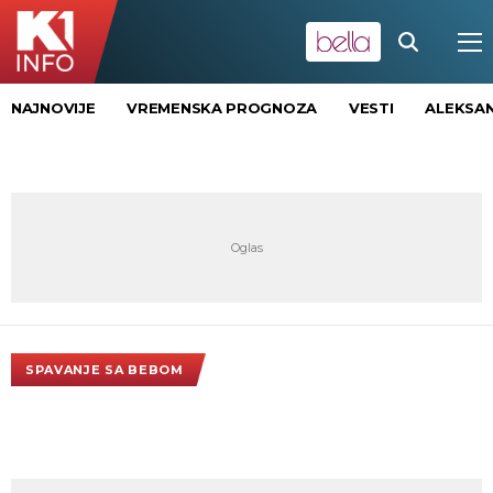
NAJNOVIJE
VREMENSKA PROGNOZA
VESTI
ALEKSAN
SPAVANJE SA BEBOM