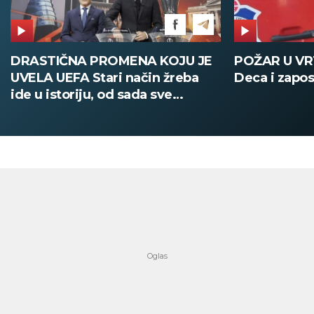
ROMENA KOJU JE
POŽAR U VRTIĆU NA VOŽD
ari način žreba
Deca i zaposleni evakuisani
, od sada sve