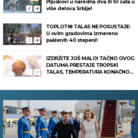
Pljuskovi u naredna dva ili tri sata u
više delova Srbije!
TOPLOTNI TALAS NE POSUSTAJE:
U ovim gradovima izmereno
paklenih 40 stepeni!
IZDRŽITE JOŠ MALO! TAČNO OVOG
DATUMA PRESTAJE TROPSKI
TALAS, TEMPERATURA KONAČNO
PADA! Meteorolog otkrio kada u
Srbiju stiže zahlađenje!