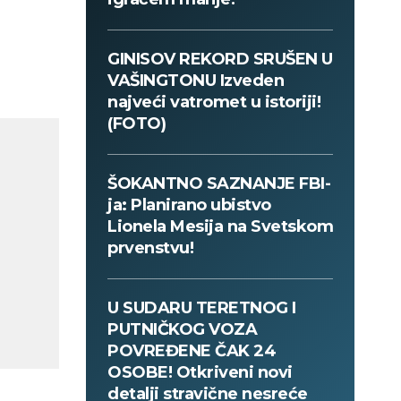
GINISOV REKORD SRUŠEN U
VAŠINGTONU Izveden
najveći vatromet u istoriji!
(FOTO)
ŠOKANTNO SAZNANJE FBI-
ja: Planirano ubistvo
Lionela Mesija na Svetskom
prvenstvu!
U SUDARU TERETNOG I
PUTNIČKOG VOZA
POVREĐENE ČAK 24
OSOBE! Otkriveni novi
detalji stravične nesreće