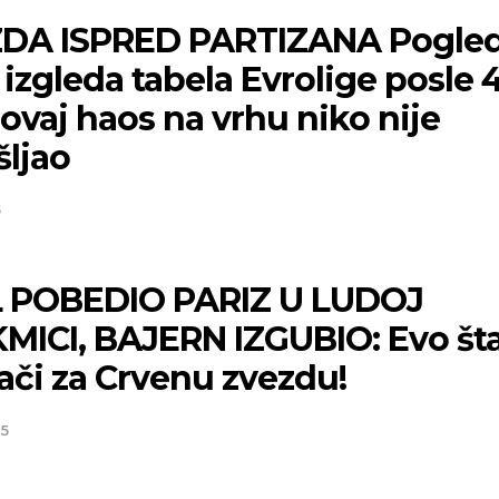
DA ISPRED PARTIZANA Pogled
izgleda tabela Evrolige posle 4
 ovaj haos na vrhu niko nije
šljao
5
 POBEDIO PARIZ U LUDOJ
MICI, BAJERN IZGUBIO: Evo šta
ači za Crvenu zvezdu!
25