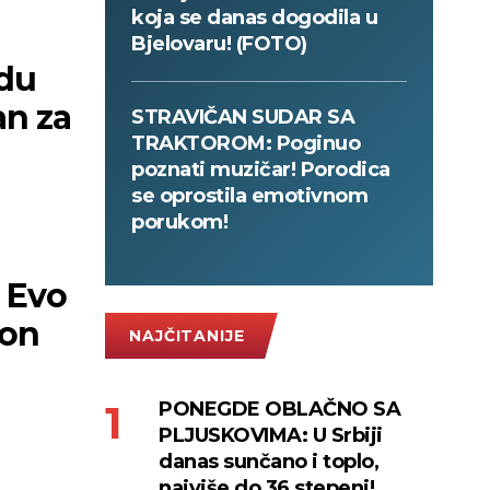
koja se danas dogodila u
Bjelovaru! (FOTO)
edu
an za
STRAVIČAN SUDAR SA
TRAKTOROM: Poginuo
poznati muzičar! Porodica
se oprostila emotivnom
porukom!
 Evo
kon
NAJČITANIJE
PONEGDE OBLAČNO SA
PLJUSKOVIMA: U Srbiji
danas sunčano i toplo,
najviše do 36 stepeni!