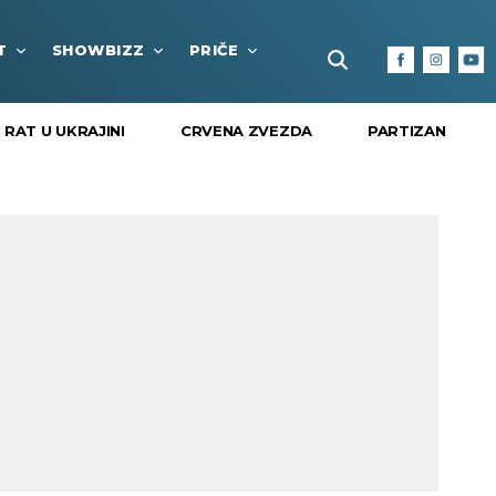
T
SHOWBIZZ
PRIČE
FUN BOX
KULTURA I
RAT U UKRAJINI
CRVENA ZVEZDA
PARTIZAN