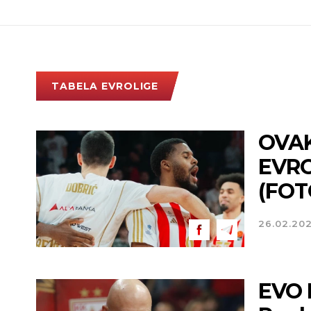
TABELA EVROLIGE
OVAK
EVRO
(FOT
26.02.20
EVO 