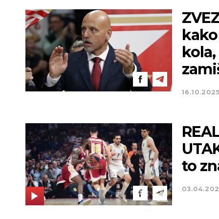
ZVEZ
kako 
kola,
zami
16.10.202
REAL
UTAK
to zn
03.04.20