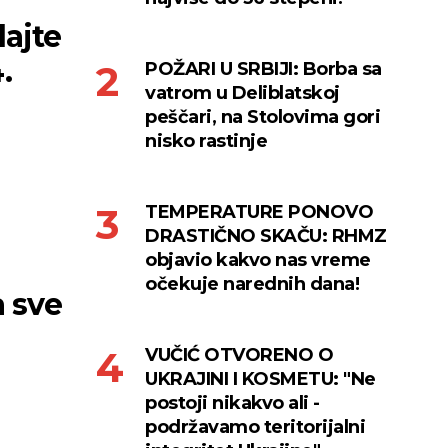
ajte
.
POŽARI U SRBIJI: Borba sa
vatrom u Deliblatskoj
peščari, na Stolovima gori
nisko rastinje
TEMPERATURE PONOVO
DRASTIČNO SKAČU: RHMZ
objavio kakvo nas vreme
očekuje narednih dana!
 sve
VUČIĆ OTVORENO O
UKRAJINI I KOSMETU: "Ne
postoji nikakvo ali -
podržavamo teritorijalni