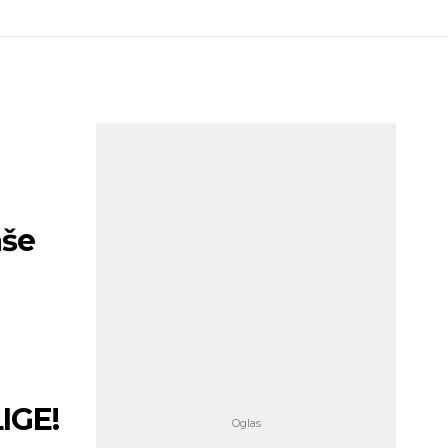
aše
IGE!