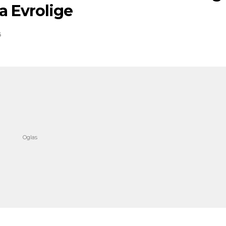
a Evrolige
6