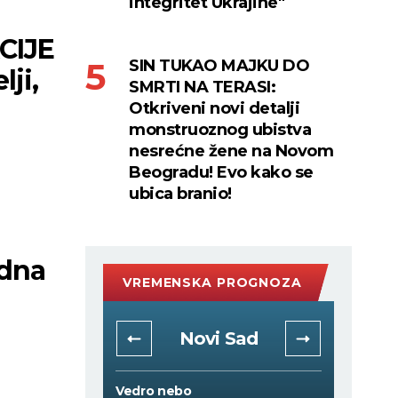
integritet Ukrajine"
CIJE
SIN TUKAO MAJKU DO
lji,
SMRTI NA TERASI:
Otkriveni novi detalji
monstruoznog ubistva
nesrećne žene na Novom
Beogradu! Evo kako se
ubica branio!
edna
VREMENSKA PROGNOZA
rad
Novi Sad
Vedro nebo
Vedro 