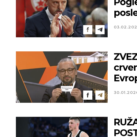
Pogle
posle
03.02.20
ZVEZ
crven
Evro
30.01.202
RUŽA
POST