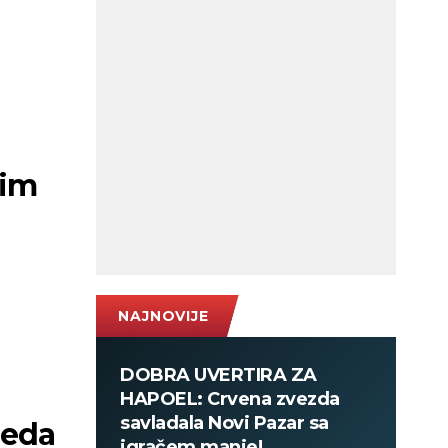
n
kim
NAJNOVIJE
DOBRA UVERTIRA ZA
HAPOEL: Crvena zvezda
savladala Novi Pazar sa
leda
igračem manje!