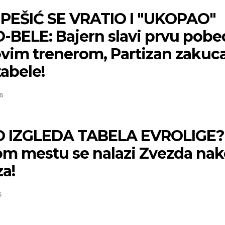
 PEŠIĆ SE VRATIO I "UKOPAO"
-BELE: Bajern slavi prvu pob
ovim trenerom, Partizan zakuc
abele!
6
 IZGLEDA TABELA EVROLIGE?
om mestu se nalazi Zvezda na
a!
5