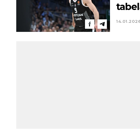
tabel
14.01.202