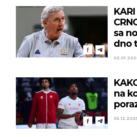
KARI
CRNO
sa n
dno t
02.01.202
KAKO
na k
poraz
05.12.202