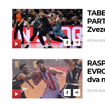
TABE
PARTI
Zvezd
03.04.20
RASP
EVROL
dva 
Novi Sad
29.03.20
Vedro nebo