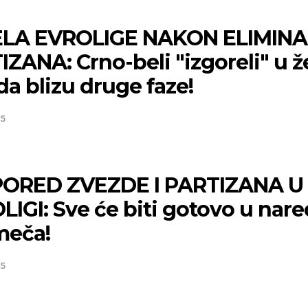
LA EVROLIGE NAKON ELIMINA
ZANA: Crno-beli "izgoreli" u že
a blizu druge faze!
25
ORED ZVEZDE I PARTIZANA U
IGI: Sve će biti gotovo u nar
meča!
Niš
Beog
25
Vedro nebo
Vedro nebo