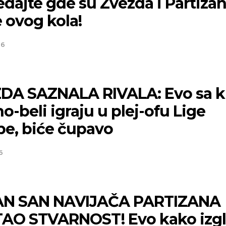
dajte gde su Zvezda i Partiza
 ovog kola!
26
DA SAZNALA RIVALA: Evo sa 
o-beli igraju u plej-ofu Lige
pe, biće čupavo
6
N SAN NAVIJAČA PARTIZANA
AO STVARNOST! Evo kako izg