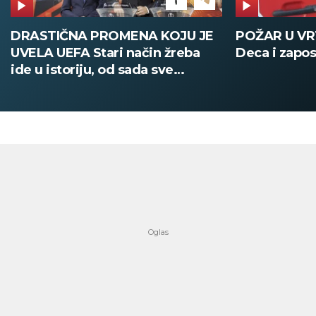
POŽAR U VRTIĆU NA VOŽDOVCU
SINIŠA MAL
Deca i zaposleni evakuisani
DOBIO NAJN
PATIKA Evo k
su posebne 