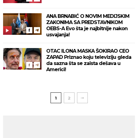
ANA BRNABIĆ O NOVIM MEDIJSKIM
ZAKONIMA SA PREDSTAVNIKOM
OEBS-A Evo šta je najbitnije nakon
usvajanja!
OTAC ILONA MASKA ŠOKIRAO CEO
ZAPAD Priznao koju televiziju gleda
da sazna šta se zaista dešava u
Americi!
1
2