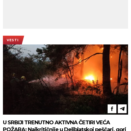
VESTI
U SRBIJI TRENUTNO AKTIVNA ČETIRI VEĆA
POŽARA: Najkritičnije u Deliblatskoj peščari, gori