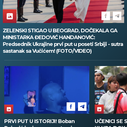
ZELENSKI STIGAO U BEOGRAD, DOČEKALA GA
MINISTARKA ĐEDOVIĆ HANDANOVIĆ:
Predsednik Ukrajine prvi put u poseti Srbiji - sutra
sastanak sa Vučićem! (FOTO/VIDEO)
UČENICI SE SAKRILI ISPOD
PUCNJAVA U