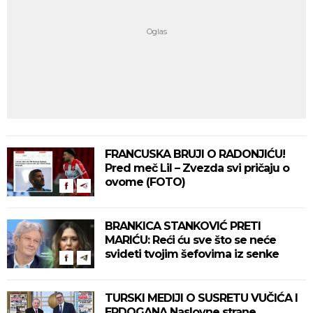
FRANCUSKA BRUJI O RADONJIĆU!
Pred meč Lil – Zvezda svi pričaju o
ovome (FOTO)
BRANKICA STANKOVIĆ PRETI
MARIĆU: Reći ću sve što se neće
svideti tvojim šefovima iz senke
TURSKI MEDIJI O SUSRETU VUČIĆA I
ERDOGANA Naslovne strane