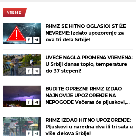
VREME
RHMZ SE HITNO OGLASIO! STIŽE
NEVREME: Izdato upozorenje za
ova tri dela Srbije!
UVEČE NAGLA PROMENA VREMENA:
U Srbiji danas toplo, temperature
do 37 stepeni!
BUDITE OPREZNI! RHMZ IZDAO
NAJNOVIJE UPOZORENJE NA
NEPOGODE Večeras će pljuskovi,
grmljavina i olujni vetar pogoditi
ove delove zemlje!
RHMZ IZDAO HITNO UPOZORENJE:
Pljuskovi u naredna dva ili tri sata u
više delova Srbije!