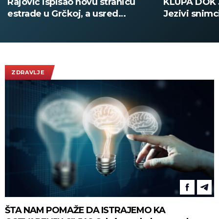
KLUPA DOK JE VRŠNJAK PUCAO:
MRTVIH Učen
Jezivi snimci iz škole na Tajlandu
samoubistvo
(UZNEMIRUJUĆE)
Tajlanda (F
ZDRAVLJE
ŠTA NAM POMAŽE DA ISTRAJEMO KA