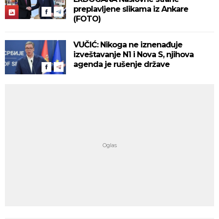
preplavljene slikama iz Ankare
(FOTO)
VUČIĆ: Nikoga ne iznenađuje
izveštavanje N1 i Nova S, njihova
agenda je rušenje države