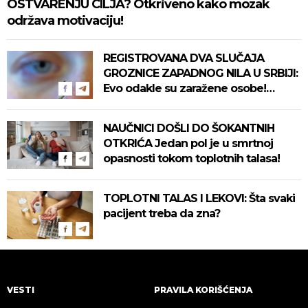
OSTVARENJU CILJA? Otkriveno kako mozak
održava motivaciju!
REGISTROVANA DVA SLUČAJA
GROZNICE ZAPADNOG NILA U SRBIJI:
Evo odakle su zaražene osobe!
Pročitajte na vreme savete "Batuta"
za zaštitu!
NAUČNICI DOŠLI DO ŠOKANTNIH
OTKRIĆA Jedan pol je u smrtnoj
opasnosti tokom toplotnih talasa!
TOPLOTNI TALAS I LEKOVI: Šta svaki
pacijent treba da zna?
VESTI
PRAVILA KORIŠĆENJA