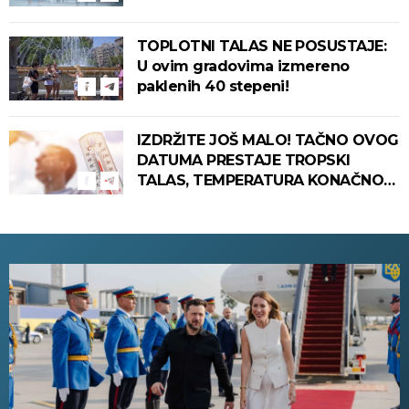
TOPLOTNI TALAS NE POSUSTAJE:
U ovim gradovima izmereno
paklenih 40 stepeni!
IZDRŽITE JOŠ MALO! TAČNO OVOG
DATUMA PRESTAJE TROPSKI
TALAS, TEMPERATURA KONAČNO
PADA! Meteorolog otkrio kada u
Srbiju stiže zahlađenje!