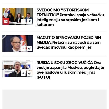
SVEDOČIMO "ISTORIJSKOM
TRENUTKU" Protokol spaja veštačku
inteligenciju sa srpskim jezikom i
kulturom
MACUT O SPINOVANJU POJEDINIH
MEDIJA: Netačni su navodi da sam
uvećao imovinu kao premijer
RUSIJA U ŠOKU ZBOG VUČIĆA Ova
vest je zapanjila Moskvu, pogledajte
ove naslove u ruskim medijima
(FOTO)