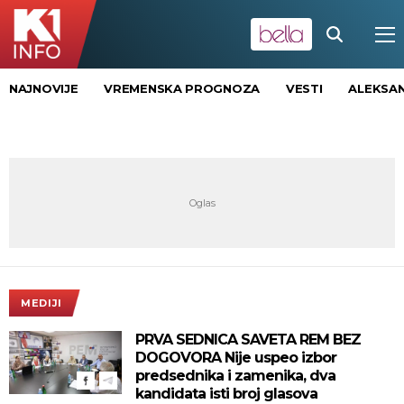
NAJNOVIJE
VREMENSKA PROGNOZA
VESTI
ALEKSAN
MEDIJI
PRVA SEDNICA SAVETA REM BEZ
DOGOVORA Nije uspeo izbor
predsednika i zamenika, dva
kandidata isti broj glasova