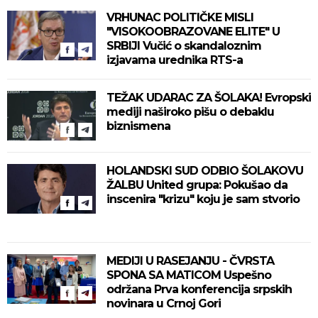
VRHUNAC POLITIČKE MISLI
"VISOKOOBRAZOVANE ELITE" U
SRBIJI Vučić o skandaloznim
izjavama urednika RTS-a
TEŽAK UDARAC ZA ŠOLAKA! Evropski
mediji naširoko pišu o debaklu
biznismena
HOLANDSKI SUD ODBIO ŠOLAKOVU
ŽALBU United grupa: Pokušao da
inscenira "krizu" koju je sam stvorio
MEDIJI U RASEJANJU - ČVRSTA
SPONA SA MATICOM Uspešno
održana Prva konferencija srpskih
novinara u Crnoj Gori