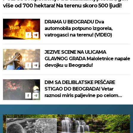
više od 700 hektara! Na terenu skoro 500 ljudi!
DRAMA U BEOGRADU Dva
automobila potpuno izgorela,
vatrogasci na terenu! (VIDEO)
JEZIVE SCENE NA ULICAMA
GLAVNOG GRADA Maloletnice napale
devojku u Beogradu!
DIM SA DELIBLATSKE PEŠČARE
STIGAO DO BEOGRADA! Vetar
raznosi miris paljevine po celom
gradu, ne može da se diše! (VIDEO)