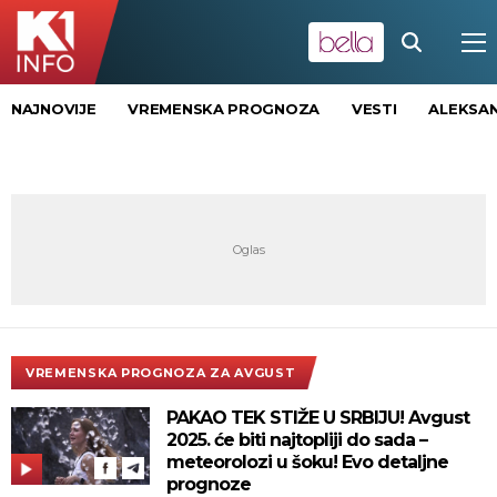
NAJNOVIJE
VREMENSKA PROGNOZA
VESTI
ALEKSAN
VREMENSKA PROGNOZA ZA AVGUST
PAKAO TEK STIŽE U SRBIJU! Avgust
2025. će biti najtopliji do sada –
meteorolozi u šoku! Evo detaljne
prognoze