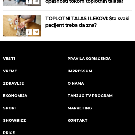
opasnosti tokom toplotnih talasa!
TOPLOTNI TALAS I LEKOVI: Šta svaki
pacijent treba da zna?
VESTI
PRAVILA KORIŠĆENJA
VREME
IMPRESSUM
ZDRAVLJE
O NAMA
EKONOMIJA
TANJUG TV PROGRAM
SPORT
MARKETING
SHOWBIZZ
KONTAKT
PRIČE