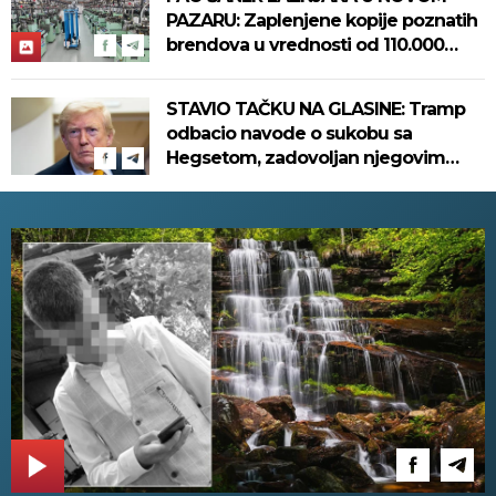
PAZARU: Zaplenjene kopije poznatih
brendova u vrednosti od 110.000
evra! (FOTO)
STAVIO TAČKU NA GLASINE: Tramp
odbacio navode o sukobu sa
Hegsetom, zadovoljan njegovim
radom u Pentagonu