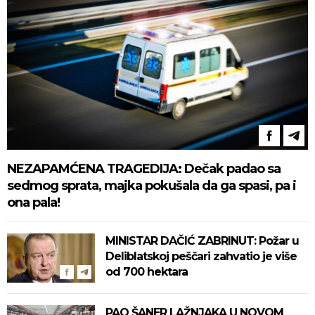
NEZAPAMĆENA TRAGEDIJA: Dečak padao sa
sedmog sprata, majka pokušala da ga spasi, pa i
ona pala!
MINISTAR DAČIĆ ZABRINUT: Požar u
Deliblatskoj peščari zahvatio je više
od 700 hektara
PAO ŠANER LAŽNJAKA U NOVOM