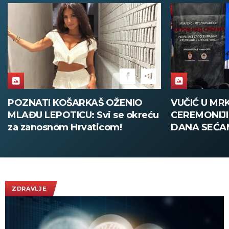
VUČIĆ U MRKONJIĆ GRADU NA
JEDINI PUT
CEREMONIJI OBELEŽAVANJA
KRVOPROLIĆ
DANA SEĆANJA NA STRADALE:
nastavljeni 
Nikada više nigde neće biti
Izraela o kra
"Oluje", Srbija dovoljno snažna
da zaštiti svoj narod!
(FOTO/VIDEO)
ZDRAVLJE