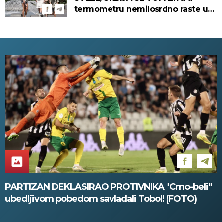
termometru nemilosrdno raste u
ovim gradovima
PARTIZAN DEKLASIRAO PROTIVNIKA "Crno-beli"
ubedljivom pobedom savladali Tobol! (FOTO)