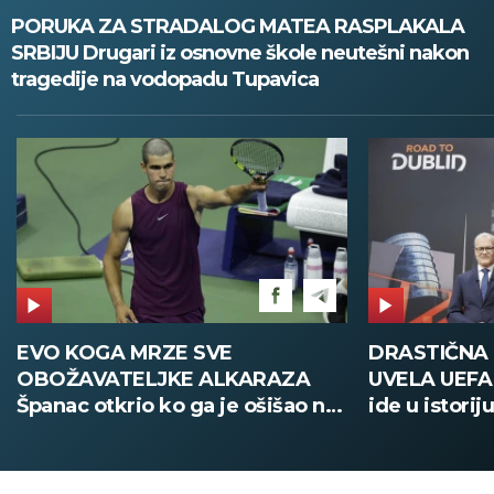
PORUKA ZA STRADALOG MATEA RASPLAKALA
SRBIJU Drugari iz osnovne škole neutešni nakon
tragedije na vodopadu Tupavica
DRASTIČNA PROMENA KOJU JE
POŽAR U V
UVELA UEFA Stari način žreba
Deca i zapos
ide u istoriju, od sada sve
digitalno