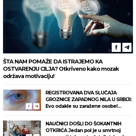
ŠTA NAM POMAŽE DA ISTRAJEMO KA
OSTVARENJU CILJA? Otkriveno kako mozak
održava motivaciju!
REGISTROVANA DVA SLUČAJA
GROZNICE ZAPADNOG NILA U SRBIJI:
Evo odakle su zaražene osobe!
Pročitajte na vreme savete "Batuta"
za zaštitu!
NAUČNICI DOŠLI DO ŠOKANTNIH
OTKRIĆA Jedan pol je u smrtnoj