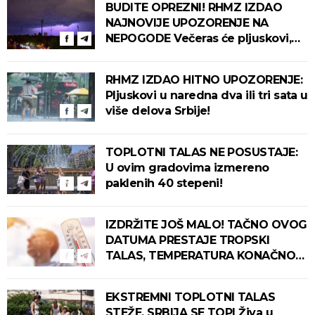
BUDITE OPREZNI! RHMZ IZDAO
NAJNOVIJE UPOZORENJE NA
NEPOGODE Večeras će pljuskovi,
grmljavina i olujni vetar pogoditi
ove delove zemlje!
RHMZ IZDAO HITNO UPOZORENJE:
Pljuskovi u naredna dva ili tri sata u
više delova Srbije!
TOPLOTNI TALAS NE POSUSTAJE:
U ovim gradovima izmereno
paklenih 40 stepeni!
IZDRŽITE JOŠ MALO! TAČNO OVOG
DATUMA PRESTAJE TROPSKI
TALAS, TEMPERATURA KONAČNO
PADA! Meteorolog otkrio kada u
Srbiju stiže zahlađenje!
EKSTREMNI TOPLOTNI TALAS
STEŽE, SRBIJA SE TOPI Živa u