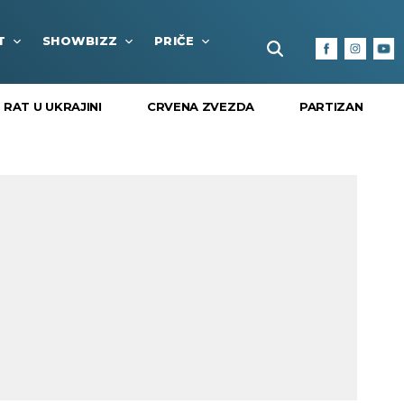
T
SHOWBIZZ
PRIČE
FUN BOX
KULTURA I
RAT U UKRAJINI
CRVENA ZVEZDA
PARTIZAN