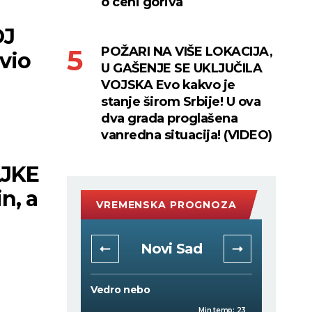
o ceni goriva
OJ
POŽARI NA VIŠE LOKACIJA,
avio
U GAŠENJE SE UKLJUČILA
VOJSKA Evo kakvo je
stanje širom Srbije! U ova
dva grada proglašena
vanredna situacija! (VIDEO)
JKE
n, a
VREMENSKA PROGNOZA
rad
Novi Sad
Vedro nebo
Mestimi
Min temp:
23
Min temp:
23