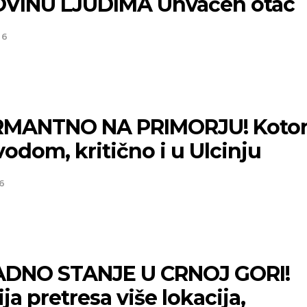
VINU LJUDIMA Uhvaćen otac
26
MANTNO NA PRIMORJU! Koto
odom, kritično i u Ulcinju
6
DNO STANJE U CRNOJ GORI!
ija pretresa više lokacija,