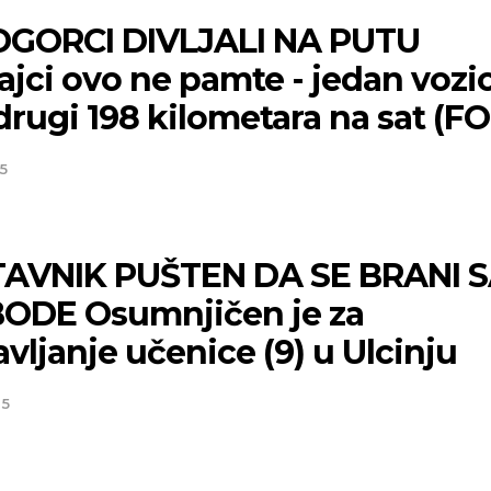
GORCI DIVLJALI NA PUTU
ajci ovo ne pamte - jedan vozi
drugi 198 kilometara na sat (F
5
AVNIK PUŠTEN DA SE BRANI 
ODE Osumnjičen je za
avljanje učenice (9) u Ulcinju
25