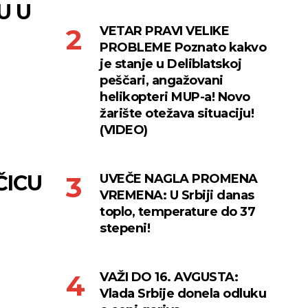
U U
VETAR PRAVI VELIKE
PROBLEME Poznato kakvo
je stanje u Deliblatskoj
peščari, angažovani
helikopteri MUP-a! Novo
žarište otežava situaciju!
(VIDEO)
ČICU
UVEČE NAGLA PROMENA
VREMENA: U Srbiji danas
toplo, temperature do 37
stepeni!
VAŽI DO 16. AVGUSTA:
Vlada Srbije donela odluku