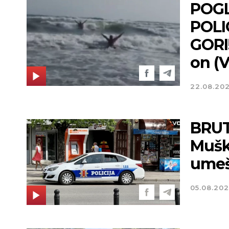
POGL
POLI
GORI!
on (
22.08.20
BRU
Muška
umeša
Novi Sad
05.08.202
Vedro nebo
Min tem