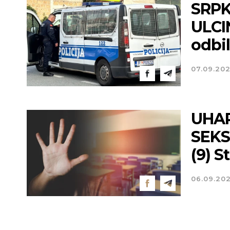
SRPK
ULCIN
odbil
07.09.20
UHAP
SEKS
(9) S
06.09.20