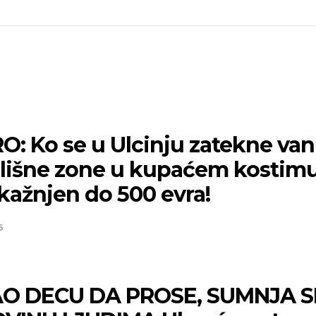
O: Ko se u Ulcinju zatekne van
lišne zone u kupaćem kostim
kažnjen do 500 evra!
6
O DECU DA PROSE, SUMNJA S