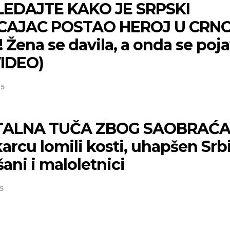
EDAJTE KAKO JE SRPSKI
CAJAC POSTAO HEROJ U CRN
 Žena se davila, a onda se poj
VIDEO)
25
TALNA TUČA ZBOG SAOBRAĆA
rcu lomili kosti, uhapšen Srbi
ni i maloletnici
Niš
Beog
5
Mestimično oblačno
Vedro nebo
p:
23
Min temp:
22