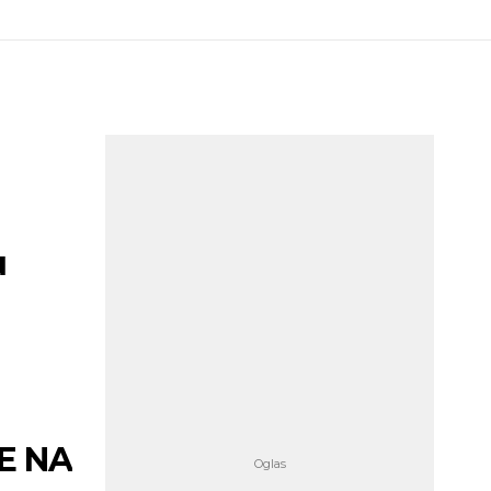
u
E NA