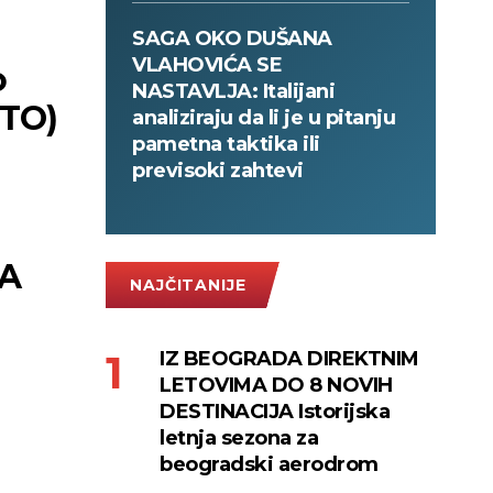
SAGA OKO DUŠANA
VLAHOVIĆA SE
o
NASTAVLJA: Italijani
OTO)
analiziraju da li je u pitanju
pametna taktika ili
previsoki zahtevi
SA
NAJČITANIJE
IZ BEOGRADA DIREKTNIM
LETOVIMA DO 8 NOVIH
DESTINACIJA Istorijska
letnja sezona za
beogradski aerodrom