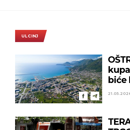
ULCINJ
OŠTR
kupa
biće 
21.05.202
TERA