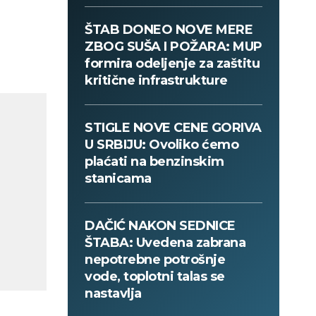
ŠTAB DONEO NOVE MERE
ZBOG SUŠA I POŽARA: MUP
formira odeljenje za zaštitu
kritične infrastrukture
STIGLE NOVE CENE GORIVA
U SRBIJU: Ovoliko ćemo
plaćati na benzinskim
stanicama
DAČIĆ NAKON SEDNICE
ŠTABA: Uvedena zabrana
nepotrebne potrošnje
vode, toplotni talas se
nastavlja