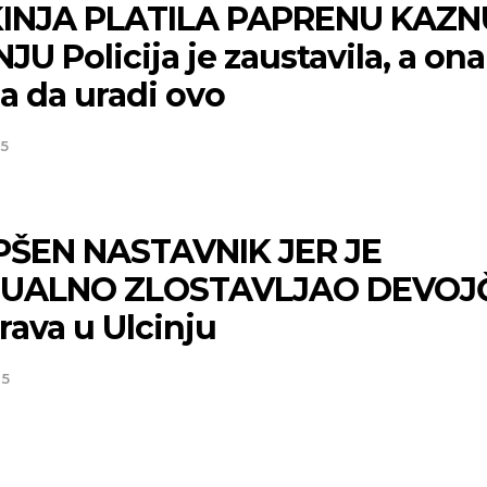
INJA PLATILA PAPRENU KAZN
JU Policija je zaustavila, a ona
a da uradi ovo
25
ŠEN NASTAVNIK JER JE
UALNO ZLOSTAVLJAO DEVOJ
trava u Ulcinju
25