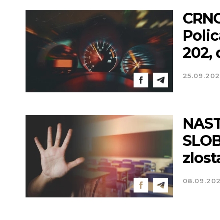
CRNO
Polic
202, 
25.09.202
NAST
SLOB
zlost
08.09.20