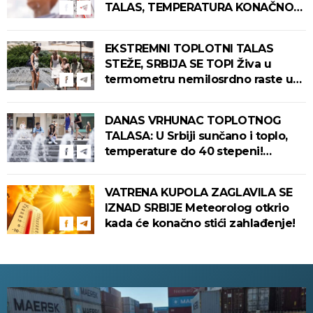
TALAS, TEMPERATURA KONAČNO
PADA! Meteorolog otkrio kada u
Srbiju stiže zahlađenje!
EKSTREMNI TOPLOTNI TALAS
STEŽE, SRBIJA SE TOPI Živa u
termometru nemilosrdno raste u
ovim gradovima
DANAS VRHUNAC TOPLOTNOG
TALASA: U Srbiji sunčano i toplo,
temperature do 40 stepeni!
Tropska noć pred nama!
VATRENA KUPOLA ZAGLAVILA SE
IZNAD SRBIJE Meteorolog otkrio
kada će konačno stići zahlađenje!