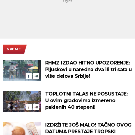
VREME
RHMZ IZDAO HITNO UPOZORENJE:
Pljuskovi u naredna dva ili tri sata u
više delova Srbije!
TOPLOTNI TALAS NE POSUSTAJE:
U ovim gradovima izmereno
paklenih 40 stepeni!
IZDRŽITE JOŠ MALO! TAČNO OVOG
DATUMA PRESTAJE TROPSKI