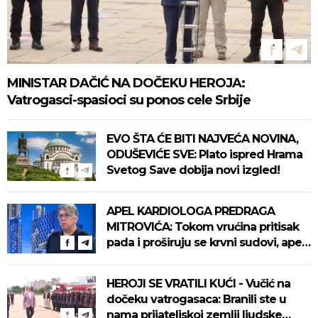
MINISTAR DAČIĆ NA DOČEKU HEROJA:
Vatrogasci-spasioci su ponos cele Srbije
EVO ŠTA ĆE BITI NAJVEĆA NOVINA,
ODUŠEVIĆE SVE: Plato ispred Hrama
Svetog Save dobija novi izgled!
APEL KARDIOLOGA PREDRAGA
MITROVIĆA: Tokom vrućina pritisak
pada i proširuju se krvni sudovi, apel
na unos vode
HEROJI SE VRATILI KUĆI - Vučić na
dočeku vatrogasaca: Branili ste u
nama prijateljskoj zemlji ljudske