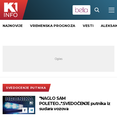
NAJNOVIJE
VREMENSKA PROGNOZA
VESTI
ALEKSAN
SVEDOCENJE PUTNIKA
"NAGLO SAM
POLETEO...".SVEDOČENJE putnika iz
sudara vozova