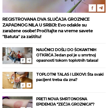
REGISTROVANA DVA SLUČAJA GROZNICE
ZAPADNOG NILA U SRBIJI: Evo odakle su
zaražene osobe! Pročitajte na vreme savete
"Batuta" za zaštitu!
NAUČNICI DOŠLI DO ŠOKANTNIH
OTKRIĆA Jedan pol je u smrtnoj
opasnosti tokom toplotnih talasa!
TOPLOTNI TALAS I LEKOVI: Šta svaki
pacijent treba da zna?
PRETI NOVA SMRTONOSNA
EPIDEMIJA "ZEČJA GROZNICA"?