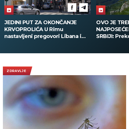
OVO JE TRENUTNO
MILANO GR
NAJPOSEĆENIJA ATRAKCIJA U
POSLEDNJE
SRBIJI: Preko 3.000 ljudi za
FRANKA BARE
vikend pohrlilo na novi
ispratilo Kaj
vidikovac, evo do kada ne
ovacije - pog
plaćate ulaz na Kablaru
obilaze plan
ZDRAVLJE