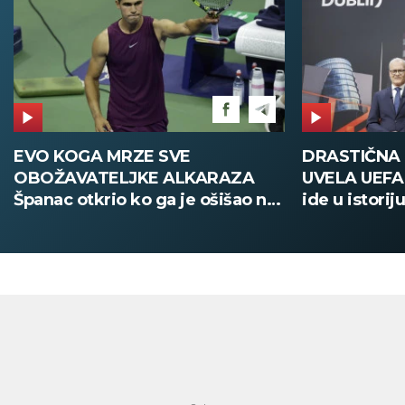
DRASTIČNA PROMENA KOJU JE
POŽAR U V
UVELA UEFA Stari način žreba
Deca i zapos
ide u istoriju, od sada sve
digitalno