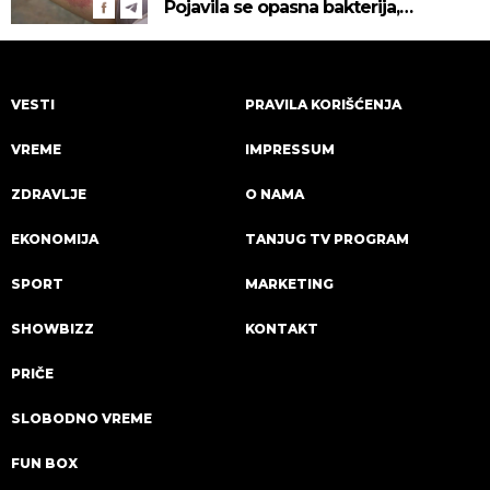
Pojavila se opasna bakterija,
pogledajte kako se prenosi
VESTI
PRAVILA KORIŠĆENJA
VREME
IMPRESSUM
ZDRAVLJE
O NAMA
EKONOMIJA
TANJUG TV PROGRAM
SPORT
MARKETING
SHOWBIZZ
KONTAKT
PRIČE
SLOBODNO VREME
FUN BOX