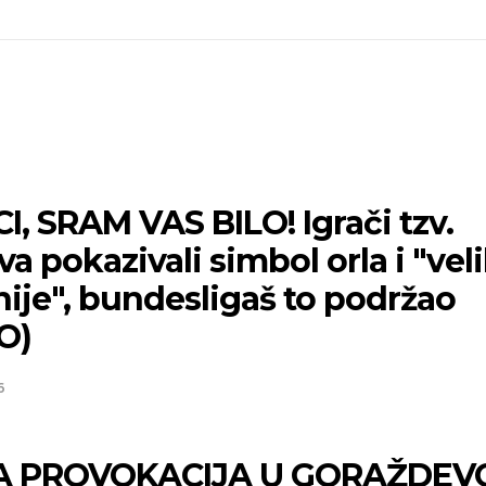
, SRAM VAS BILO! Igrači tzv.
a pokazivali simbol orla i "vel
ije", bundesligaš to podržao
O)
6
A PROVOKACIJA U GORAŽDEV