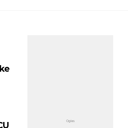
ike
CU