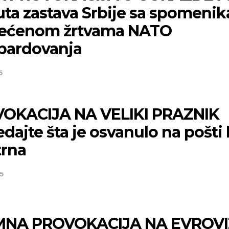
uta zastava Srbije sa spomenik
ećenom žrtvama NATO
ardovanja
5
OKACIJA NA VELIKI PRAZNIK
dajte šta je osvanulo na pošti
trna
5
NA PROVOKACIJA NA EVROVIZ