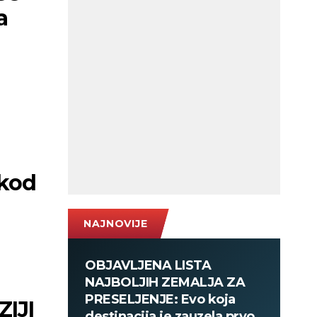
a
 kod
NAJNOVIJE
OBJAVLJENA LISTA
NAJBOLJIH ZEMALJA ZA
PRESELJENJE: Evo koja
IJI
destinacija je zauzela prvo