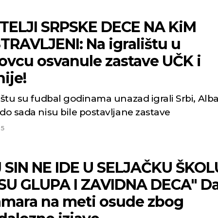
TELJI SRPSKE DECE NA KiM
TRAVLJENI: Na igralištu u
ovcu osvanule zastave UČK i
ije!
ištu su fudbal godinama unazad igrali Srbi, Alba
do sada nisu bile postavljane zastave
25
 SIN NE IDE U SELJAČKU ŠKOL
SU GLUPA I ZAVIDNA DECA" Da
mara na meti osude zbog