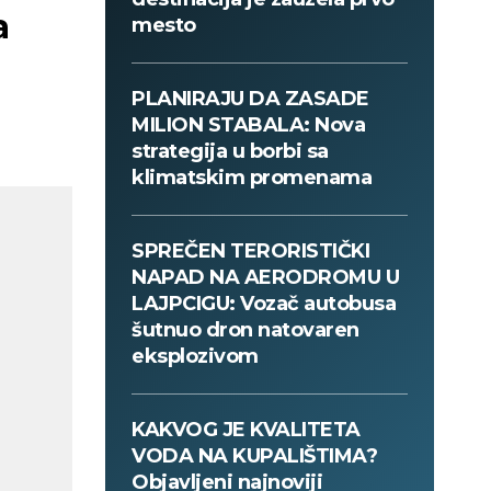
a
mesto
PLANIRAJU DA ZASADE
MILION STABALA: Nova
strategija u borbi sa
klimatskim promenama
SPREČEN TERORISTIČKI
NAPAD NA AERODROMU U
LAJPCIGU: Vozač autobusa
šutnuo dron natovaren
eksplozivom
KAKVOG JE KVALITETA
VODA NA KUPALIŠTIMA?
Objavljeni najnoviji