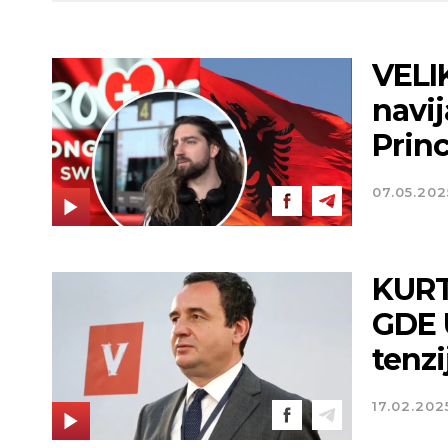
VELI
navij
Princ
07.05.202
KURT
GDE 
tenzi
17.02.202