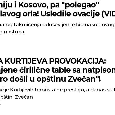
37
34
p:
37
Max temp:
36
iju i Kosovo, pa "polegao"
°C
m/s
Vetar:
5
m/s
avog orla! Usledile ovacije (V
:
26
%
Vlažnost:
30
%
znatog takmičenja oduševljen je bio nakon ovog
g nastupa
 KURTIJEVA PROVOKACIJA:
ene ćirilične table sa natpis
o došli u opštinu Zvečan"!
ije Kurtijevih terorista ne prestaju, a danas su 
 opštini Zvečan
4