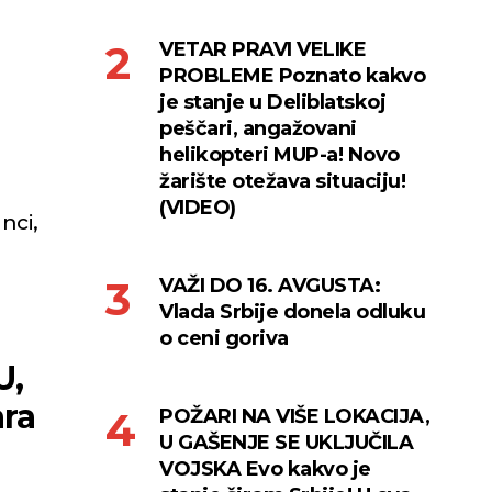
VETAR PRAVI VELIKE
PROBLEME Poznato kakvo
je stanje u Deliblatskoj
peščari, angažovani
helikopteri MUP-a! Novo
žarište otežava situaciju!
(VIDEO)
nci,
VAŽI DO 16. AVGUSTA:
Vlada Srbije donela odluku
o ceni goriva
U,
ra
POŽARI NA VIŠE LOKACIJA,
U GAŠENJE SE UKLJUČILA
VOJSKA Evo kakvo je