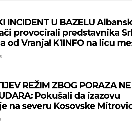
KI INCIDENT U BAZELU Albansk
ači provocirali predstavnika Sr
a od Vranja! K1INFO na licu me
5
IJEV REŽIM ZBOG PORAZA NE
UDARA: Pokušali da izazovu
je na severu Kosovske Mitrovic
5