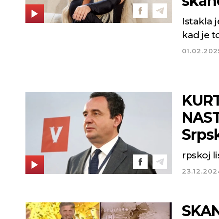
skan
Istakla 
kad je to
01.02.202
KURT
NAST
Srpsk
rpskoj l
Novi Sad
23.12.202
Mestimično oblačno
SKAN
Min tem
°C
°C