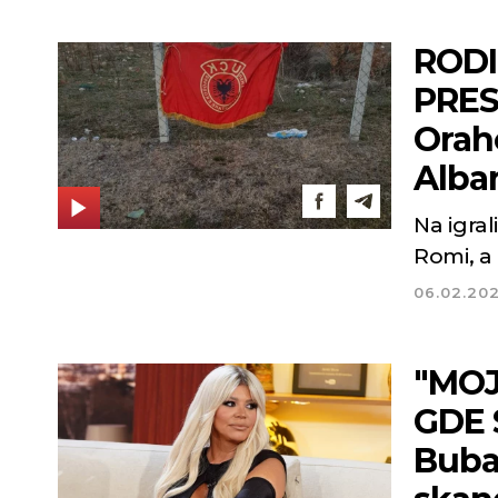
RODI
PRES
Orah
Alban
Na igral
Romi, a 
06.02.20
"MOJ
GDE 
Buba