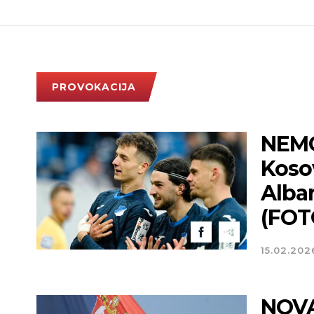
PROVOKACIJA
NEMCI
Kosov
Alban
(FOT
15.02.202
NOV