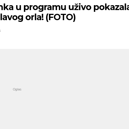
nka u programu uživo pokazal
lavog orla! (FOTO)
5