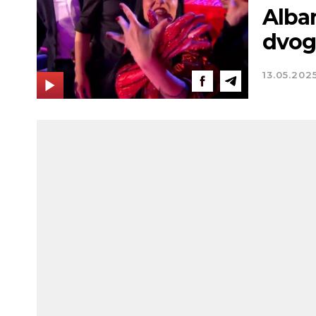
Alba
dvog
13.05.202