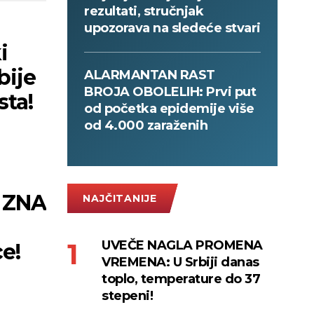
rezultati, stručnjak
upozorava na sledeće stvari
i
bije
ALARMANTAN RAST
BROJA OBOLELIH: Prvi put
sta!
od početka epidemije više
od 4.000 zaraženih
 ZNA
NAJČITANIJE
UVEČE NAGLA PROMENA
e!
VREMENA: U Srbiji danas
toplo, temperature do 37
stepeni!