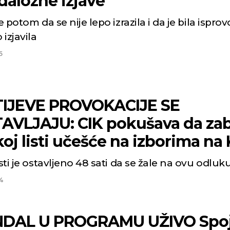
dalozne izjave
je potom da se nije lepo izrazila i da je bila ispro
 izjavila
5
IJEVE PROVOKACIJE SE
AVLJAJU: CIK pokušava da zab
oj listi učešće na izborima na 
isti je ostavljeno 48 sati da se žale na ovu odluk
Niš
Beog
4
Mestimično oblačno
Mestimično obla
DAL U PROGRAMU UŽIVO Spoj
p:
23
Min temp:
22
°C
°
°C