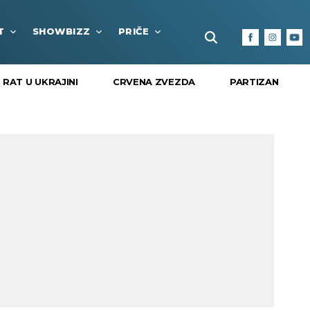
T
SHOWBIZZ
PRIČE
FUN BOX
KULTURA I
RAT U UKRAJINI
CRVENA ZVEZDA
PARTIZAN