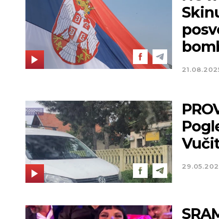
Skin
posv
bomb
21.08.202
PROV
Pogle
Vuči
29.05.202
SRAM