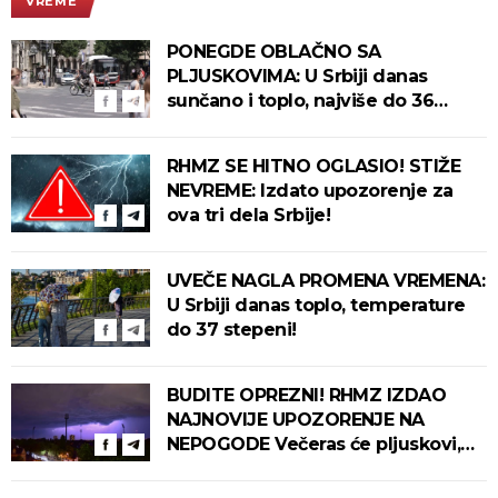
VREME
PONEGDE OBLAČNO SA
PLJUSKOVIMA: U Srbiji danas
sunčano i toplo, najviše do 36
stepeni!
RHMZ SE HITNO OGLASIO! STIŽE
NEVREME: Izdato upozorenje za
ova tri dela Srbije!
UVEČE NAGLA PROMENA VREMENA:
U Srbiji danas toplo, temperature
do 37 stepeni!
BUDITE OPREZNI! RHMZ IZDAO
NAJNOVIJE UPOZORENJE NA
NEPOGODE Večeras će pljuskovi,
grmljavina i olujni vetar pogoditi
ove delove zemlje!