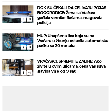
DOK SU ČEKALI DA CELIVAJU POJAS
BOGORODICE: Žena sa Vračara
gađala vernike flašama, reagovala
policija
MUP: Uhapšena lica koja su na
Vračaru u žbunju ostavila automatsku
pušku sa 30 metaka
VRAČARCI, SPREMITE ZALIHE: Ako
živite u ovim ulicama, čeka vas suva
slavina više od 9 sati