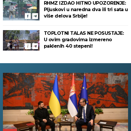
RHMZ IZDAO HITNO UPOZORENJE:
Pljuskovi u naredna dva ili tri sata u
više delova Srbije!
TOPLOTNI TALAS NE POSUSTAJE:
U ovim gradovima izmereno
paklenih 40 stepeni!