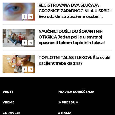
REGISTROVANA DVA SLUČAJA
GROZNICE ZAPADNOG NILA U SRBIJI:
Evo odakle su zaražene osobe!
Pročitajte na vreme savete "Batuta"
za zaštitu!
NAUČNICI DOŠLI DO ŠOKANTNIH
OTKRIĆA Jedan pol je u smrtnoj
opasnosti tokom toplotnih talasa!
TOPLOTNI TALAS I LEKOVI: Šta svaki
pacijent treba da zna?
VESTI
PRAVILA KORIŠĆENJA
VREME
IMPRESSUM
ZDRAVLJE
O NAMA