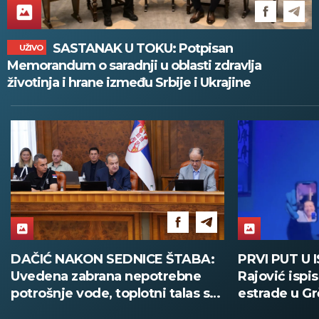
SASTANAK U TOKU: Potpisan
UŽIVO
Memorandum o saradnji u oblasti zdravlja
životinja i hrane između Srbije i Ukrajine
DAČIĆ NAKON SEDNICE ŠTABA:
PRVI PUT U 
Uvedena zabrana nepotrebne
Rajović ispi
potrošnje vode, toplotni talas se
estrade u Gr
nastavlja
nastupa poz