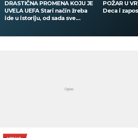
DRASTIČNA PROMENA KOJU JE
POŽAR U V
UVELA UEFA Stari način žreba
Deca i zapos
ide u istoriju, od sada sve
digitalno