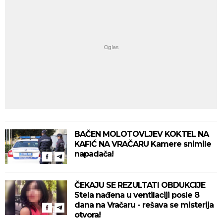
BAČEN MOLOTOVLJEV KOKTEL NA
KAFIĆ NA VRAČARU Kamere snimile
napadača!
ČEKAJU SE REZULTATI OBDUKCIJE
Stela nađena u ventilaciji posle 8
dana na Vračaru - rešava se misterija
otvora!