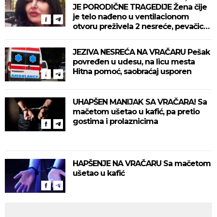
JE PORODIČNE TRAGEDIJE Žena čije
je telo nađeno u ventilacionom
otvoru preživela 2 nesreće, pevačica
otkriva kakva je ona bila...
JEZIVA NESREĆA NA VRAČARU Pešak
povređen u udesu, na licu mesta
Hitna pomoć, saobraćaj usporen
UHAPŠEN MANIJAK SA VRAČARA! Sa
mačetom ušetao u kafić, pa pretio
gostima i prolaznicima
HAPŠENJE NA VRAČARU Sa mačetom
ušetao u kafić