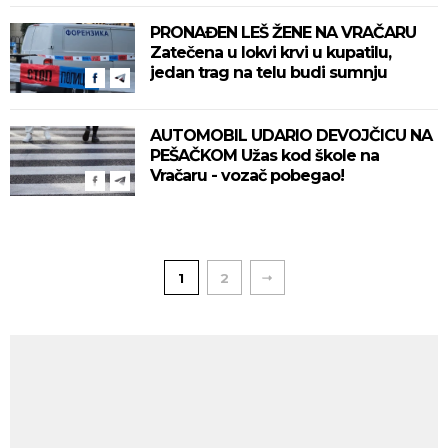
PRONAĐEN LEŠ ŽENE NA VRAČARU
Zatečena u lokvi krvi u kupatilu,
jedan trag na telu budi sumnju
AUTOMOBIL UDARIO DEVOJČICU NA
PEŠAČKOM Užas kod škole na
Vračaru - vozač pobegao!
1
2