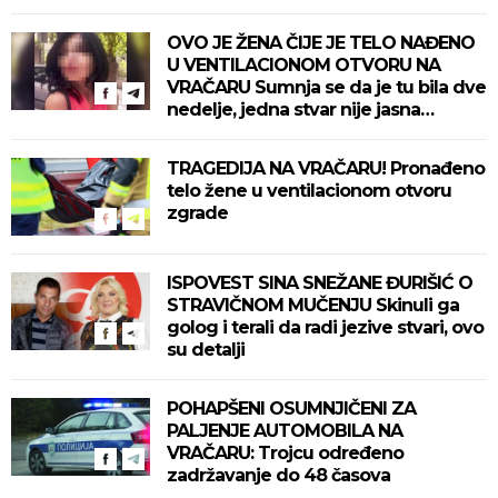
OVO JE ŽENA ČIJE JE TELO NAĐENO
U VENTILACIONOM OTVORU NA
VRAČARU Sumnja se da je tu bila dve
nedelje, jedna stvar nije jasna
komšijama (FOTO)
TRAGEDIJA NA VRAČARU! Pronađeno
telo žene u ventilacionom otvoru
zgrade
ISPOVEST SINA SNEŽANE ĐURIŠIĆ O
STRAVIČNOM MUČENJU Skinuli ga
golog i terali da radi jezive stvari, ovo
su detalji
POHAPŠENI OSUMNJIČENI ZA
PALJENJE AUTOMOBILA NA
VRAČARU: Trojcu određeno
zadržavanje do 48 časova