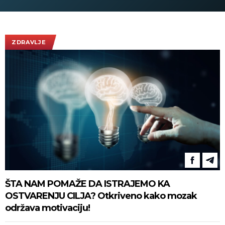
(VIDEO)
ZDRAVLJE
ŠTA NAM POMAŽE DA ISTRAJEMO KA
OSTVARENJU CILJA? Otkriveno kako mozak
održava motivaciju!