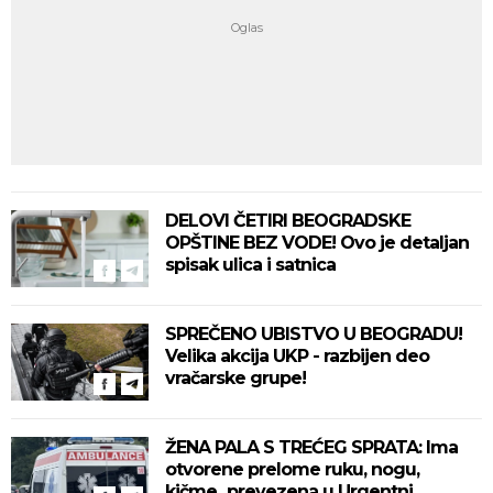
DELOVI ČETIRI BEOGRADSKE
OPŠTINE BEZ VODE! Ovo je detaljan
spisak ulica i satnica
SPREČENO UBISTVO U BEOGRADU!
Velika akcija UKP - razbijen deo
vračarske grupe!
ŽENA PALA S TREĆEG SPRATA: Ima
otvorene prelome ruku, nogu,
kičme...prevezena u Urgentni