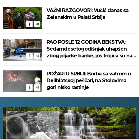
VAŽNI RAZGOVORI: Vučić danas sa
Zelenskim u Palati Srbija
PAO POSLE 12 GODINA BEKSTVA:
Sedamdesetogodišnjak uhapšen
zbog pljačke banke, još trojica su na
slobodi!
POŽARI U SRBIJI: Borba sa vatrom u
Deliblatskoj peščari, na Stolovima
gori nisko rastinje