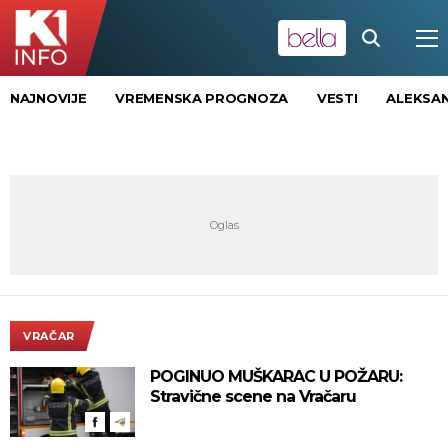
NAJNOVIJE
VREMENSKA PROGNOZA
VESTI
ALEKSAN
VRAČAR
POGINUO MUŠKARAC U POŽARU:
Stravične scene na Vračaru