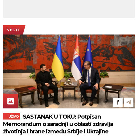
VESTI
SASTANAK U TOKU: Potpisan
UŽIVO
Memorandum o saradnji u oblasti zdravlja
životinja i hrane između Srbije i Ukrajine