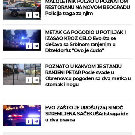
MALOLETNIK PUCAO U POZNATOM
RESTORANU NA NOVOM BEOGRADU
Policija traga za njim
METAK GA POGODIO U POTILJAK I
IZAŠAO KROZ ČELO Evo šta se
dešava sa Srbinom ranjenim u
Dizeldorfu: "Ovo je čudo"
POZNATO U KAKVOM JE STANJU
RANJENI PETAR Posle svađe u
Obrenovcu pogođen sa dva metka u
stomak i nogu
EVO ZAŠTO JE UROŠU (24) SINOĆ
SPREMLJENA SAČEKUŠA: Istraga ide
u dva pravca