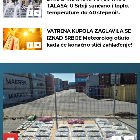
TALASA: U Srbiji sunčano i toplo,
temperature do 40 stepeni!
Tropska noć pred nama!
VATRENA KUPOLA ZAGLAVILA SE
IZNAD SRBIJE Meteorolog otkrio
kada će konačno stići zahlađenje!