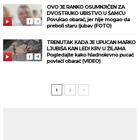
OVO JE RANKO OSUMNJIČEN ZA
DVOSTRUKO UBISTVO U ŠAMCU
Povukao obarač, jer nije mogao da
preboli staru ljubav (FOTO)
TRENUTAK KADA JE UPUCAN MARKO
LJUBIŠA KAN LEDI KRV U ŽILAMA
Pogledajte kako hladnokrvno pucač
povlači obarač (VIDEO)
1
2