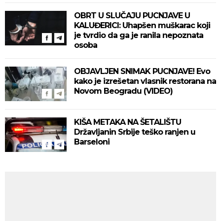
OBRT U SLUČAJU PUCNJAVE U
KALUĐERICI: Uhapšen muškarac koji
je tvrdio da ga je ranila nepoznata
osoba
OBJAVLJEN SNIMAK PUCNJAVE! Evo
kako je izrešetan vlasnik restorana na
Novom Beogradu (VIDEO)
KIŠA METAKA NA ŠETALIŠTU
Državljanin Srbije teško ranjen u
Barseloni