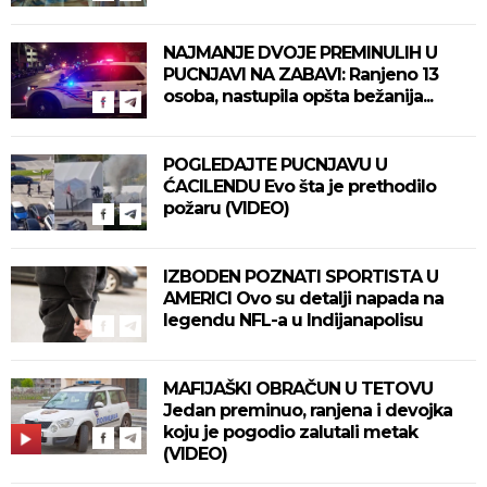
NAJMANJE DVOJE PREMINULIH U
PUCNJAVI NA ZABAVI: Ranjeno 13
osoba, nastupila opšta bežanija...
POGLEDAJTE PUCNJAVU U
ĆACILENDU Evo šta je prethodilo
požaru (VIDEO)
IZBODEN POZNATI SPORTISTA U
AMERICI Ovo su detalji napada na
legendu NFL-a u Indijanapolisu
MAFIJAŠKI OBRAČUN U TETOVU
Jedan preminuo, ranjena i devojka
koju je pogodio zalutali metak
(VIDEO)