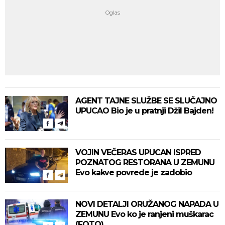
AGENT TAJNE SLUŽBE SE SLUČAJNO
UPUCAO Bio je u pratnji Džil Bajden!
VOJIN VEČERAS UPUCAN ISPRED
POZNATOG RESTORANA U ZEMUNU
Evo kakve povrede je zadobio
NOVI DETALJI ORUŽANOG NAPADA U
ZEMUNU Evo ko je ranjeni muškarac
(FOTO)