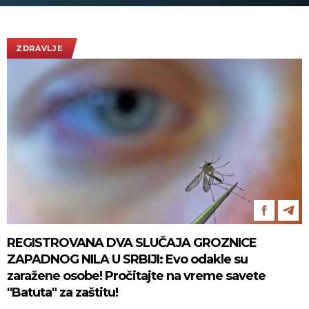
plaćate ulaz na Kablaru
obilaze plan
ZDRAVLJE
REGISTROVANA DVA SLUČAJA GROZNICE
ZAPADNOG NILA U SRBIJI: Evo odakle su
zaražene osobe! Pročitajte na vreme savete
"Batuta" za zaštitu!