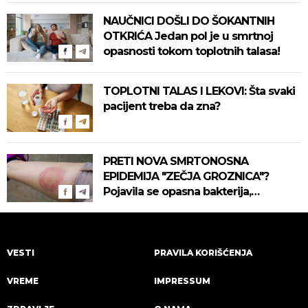
NAUČNICI DOŠLI DO ŠOKANTNIH
OTKRIĆA Jedan pol je u smrtnoj
opasnosti tokom toplotnih talasa!
TOPLOTNI TALAS I LEKOVI: Šta svaki
pacijent treba da zna?
PRETI NOVA SMRTONOSNA
EPIDEMIJA "ZEČJA GROZNICA"?
Pojavila se opasna bakterija,
pogledajte kako se prenosi
VESTI
PRAVILA KORIŠĆENJA
VREME
IMPRESSUM