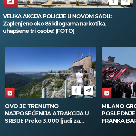
VELIKA AKCIJA POLICIJE U NOVOM SADU:
Zaplenjeno oko 85 kilograma narkotika,
uhapšene tri osobe! (FOTO)
OVO JE TRENUTNO
MILANO GR
NAJPOSEĆENIJA ATRAKCIJA U
POSLEDNJE
SRBIJI: Preko 3.000 ljudi za
FRANKA BARE
vikend pohrlilo na novi
ispratilo Kaj
vidikovac, evo do kada ne
ovacije - pog