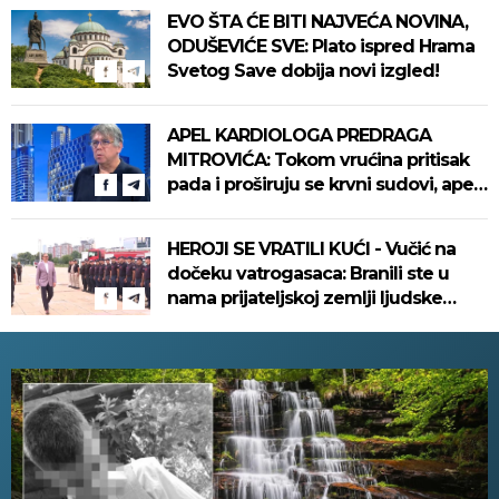
EVO ŠTA ĆE BITI NAJVEĆA NOVINA,
ODUŠEVIĆE SVE: Plato ispred Hrama
Svetog Save dobija novi izgled!
APEL KARDIOLOGA PREDRAGA
MITROVIĆA: Tokom vrućina pritisak
pada i proširuju se krvni sudovi, apel
na unos vode
HEROJI SE VRATILI KUĆI - Vučić na
dočeku vatrogasaca: Branili ste u
nama prijateljskoj zemlji ljudske
živote