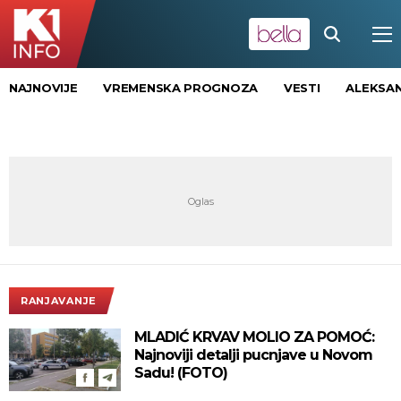
NAJNOVIJE
VREMENSKA PROGNOZA
VESTI
ALEKSAN
RANJAVANJE
MLADIĆ KRVAV MOLIO ZA POMOĆ:
Najnoviji detalji pucnjave u Novom
Sadu! (FOTO)