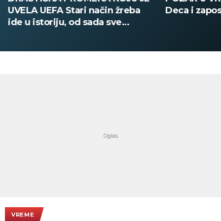
UVELA UEFA Stari način žreba
Deca i zapos
ide u istoriju, od sada sve
digitalno
VREME