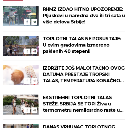
RHMZ IZDAO HITNO UPOZORENJE:
Pljuskovi u naredna dva ili tri sata u
više delova Srbije!
TOPLOTNI TALAS NE POSUSTAJE:
U ovim gradovima izmereno
paklenih 40 stepeni!
IZDRŽITE JOŠ MALO! TAČNO OVOG
DATUMA PRESTAJE TROPSKI
TALAS, TEMPERATURA KONAČNO
PADA! Meteorolog otkrio kada u
Srbiju stiže zahlađenje!
EKSTREMNI TOPLOTNI TALAS
STEŽE, SRBIJA SE TOPI Živa u
termometru nemilosrdno raste u
ovim gradovima
DANAS VRHUNAC TOPLOTNOG