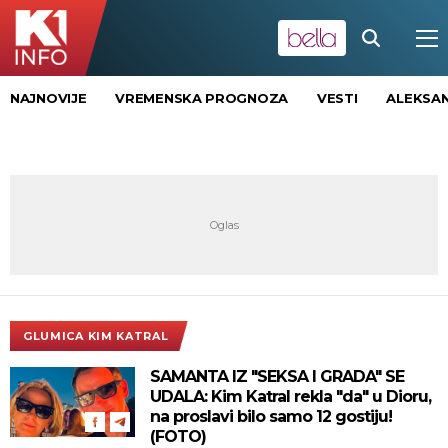
NAJNOVIJE
VREMENSKA PROGNOZA
VESTI
ALEKSAN
GLUMICA KIM KATRAL
SAMANTA IZ "SEKSA I GRADA" SE
UDALA: Kim Katral rekla "da" u Dioru,
na proslavi bilo samo 12 gostiju!
(FOTO)