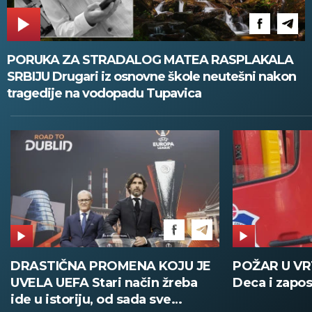
PORUKA ZA STRADALOG MATEA RASPLAKALA
SRBIJU Drugari iz osnovne škole neutešni nakon
tragedije na vodopadu Tupavica
DRASTIČNA PROMENA KOJU JE
POŽAR U V
UVELA UEFA Stari način žreba
Deca i zapos
ide u istoriju, od sada sve