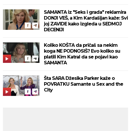
SAMANTA iz "Seks i grada" reklamira
DONJI VEŠ, a Kim Kardašijan kaže: Svi
joj ZAVIDE kako izgleda u SEDMOJ
DECENIJI
Koliko KOŠTA da pričaš sa nekim
koga NE PODNOSIŠ? Evo koliko su
platili Kim Katral da se pojavi kao
SAMANTA
Šta SARA Džesika Parker kaže o
POVRATKU Samante u Sex and the
City