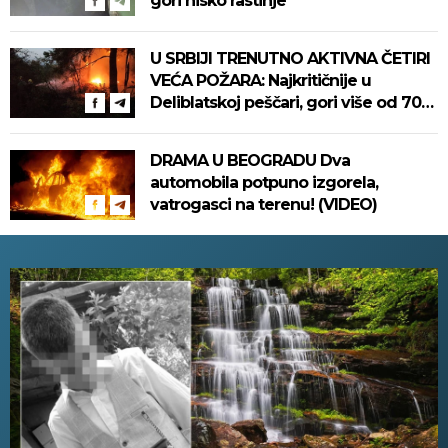
gori nisko rastinje
U SRBIJI TRENUTNO AKTIVNA ČETIRI
VEĆA POŽARA: Najkritičnije u
Deliblatskoj peščari, gori više od 700
hektara! Na terenu skoro 500 ljudi!
DRAMA U BEOGRADU Dva
automobila potpuno izgorela,
vatrogasci na terenu! (VIDEO)