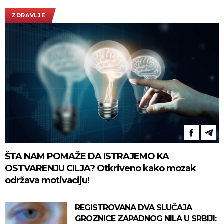
ZDRAVLJE
ŠTA NAM POMAŽE DA ISTRAJEMO KA
OSTVARENJU CILJA? Otkriveno kako mozak
održava motivaciju!
REGISTROVANA DVA SLUČAJA
GROZNICE ZAPADNOG NILA U SRBIJI: