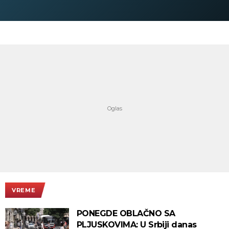
digitalno
VREME
PONEGDE OBLAČNO SA
PLJUSKOVIMA: U Srbiji danas