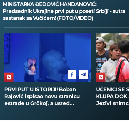
MINISTARKA ĐEDOVIĆ HANDANOVIĆ:
Predsednik Ukrajine prvi put u poseti Srbiji - sutra
sastanak sa Vučićem! (FOTO/VIDEO)
PRVI PUT U ISTORIJI! Boban
UČENICI SE 
Rajović ispisao novu stranicu
KLUPA DOK 
estrade u Grčkoj, a usred
Jezivi snimc
nastupa pozvao Acu Pejovića!
(UZNEMIRUJ
(VIDEO)