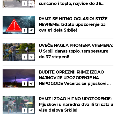
sunčano i toplo, najviše do 36
stepeni!
RHMZ SE HITNO OGLASIO! STIŽE
NEVREME: Izdato upozorenje za
ova tri dela Srbije!
UVEČE NAGLA PROMENA VREMENA:
U Srbiji danas toplo, temperature
do 37 stepeni!
BUDITE OPREZNI! RHMZ IZDAO
NAJNOVIJE UPOZORENJE NA
NEPOGODE Večeras će pljuskovi,
grmljavina i olujni vetar pogoditi
ove delove zemlje!
RHMZ IZDAO HITNO UPOZORENJE:
Pljuskovi u naredna dva ili tri sata u
više delova Srbije!