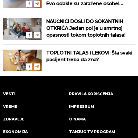
Evo odakle su zaražene osobe!
Pročitajte na vreme savete "Batuta"
za zaštitu!
NAUČNICI DOŠLI DO ŠOKANTNIH
OTKRIĆA Jedan pol je u smrtnoj
opasnosti tokom toplotnih talasa!
TOPLOTNI TALAS I LEKOVI: Šta svaki
pacijent treba da zna?
VESTI
PRAVILA KORIŠĆENJA
VREME
IMPRESSUM
ZDRAVLJE
O NAMA
EKONOMIJA
TANJUG TV PROGRAM