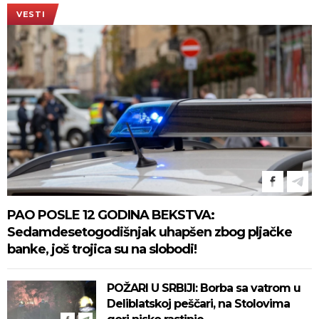
VESTI
PAO POSLE 12 GODINA BEKSTVA:
Sedamdesetogodišnjak uhapšen zbog pljačke
banke, još trojica su na slobodi!
POŽARI U SRBIJI: Borba sa vatrom u
Deliblatskoj peščari, na Stolovima