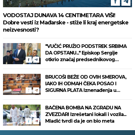
VODOSTAJ DUNAVA 14 CENTIMETARA VIŠI!
Dobre vesti iz Mađarske - stiže li kraj energetske
neizvesnosti?
"VUČIĆ PRUŽIO PODSTREK SRBIMA
DA OPSTANU..." Episkop Sergije
otkrio značaj predsednikovog
obilaska eparhije
BRUCOŠI BEŽE OD OVIH SMEROVA,
IAKO IH ODMAH ČEKA POSAO I
SIGURNA PLATA Iznenađenja u
prvom upisnom roku na fakultete
BAČENA BOMBA NA ZGRADU NA
ZVEZDARI Izrešetani lokali i vozila...
Mladić tvrdi da je on bio meta