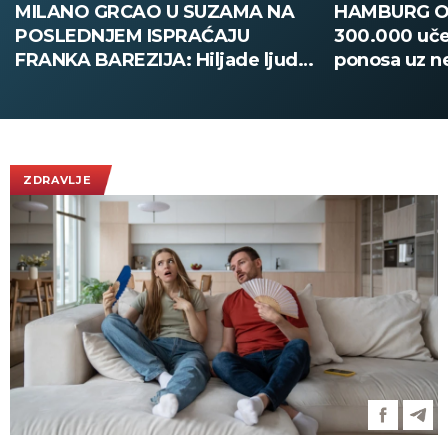
MILANO GRCAO U SUZAMA NA
HAMBURG O
POSLEDNJEM ISPRAĆAJU
300.000 uče
FRANKA BAREZIJA: Hiljade ljudi
ponosa uz n
ispratilo Kajzera Franca uz
bezbednosti
ovacije - pogledajte slike koje
obilaze planetu
ZDRAVLJE