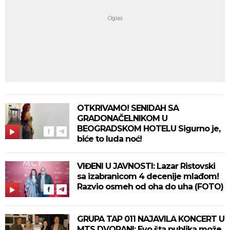
OTKRIVAMO! SENIDAH SA
GRADONAČELNIKOM U
BEOGRADSKOM HOTELU Sigurno je,
biće to luda noć!
VIĐENI U JAVNOSTI: Lazar Ristovski
sa izabranicom 4 decenije mlađom!
Razvio osmeh od oha do uha (FOTO)
GRUPA TAP 011 NAJAVILA KONCERT U
MTS DVORANI: Evo šta publika može