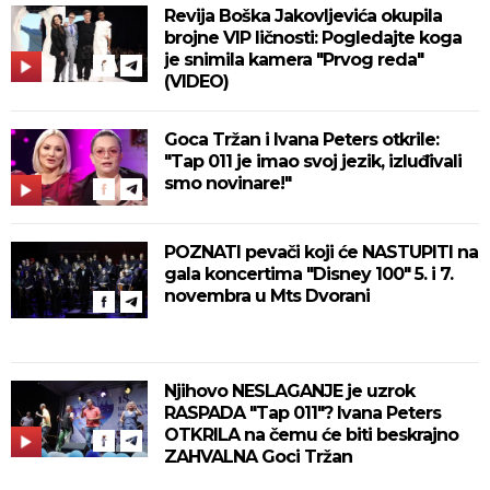
Revija Boška Jakovljevića okupila
brojne VIP ličnosti: Pogledajte koga
je snimila kamera "Prvog reda"
(VIDEO)
Goca Tržan i Ivana Peters otkrile:
"Tap 011 je imao svoj jezik, izluđivali
smo novinare!"
POZNATI pevači koji će NASTUPITI na
gala koncertima "Disney 100" 5. i 7.
novembra u Mts Dvorani
Njihovo NESLAGANJE je uzrok
RASPADA "Tap 011"? Ivana Peters
OTKRILA na čemu će biti beskrajno
ZAHVALNA Goci Tržan