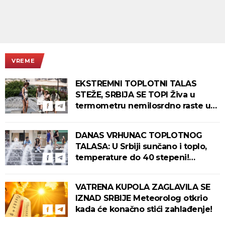
VREME
EKSTREMNI TOPLOTNI TALAS
STEŽE, SRBIJA SE TOPI Živa u
termometru nemilosrdno raste u
ovim gradovima
DANAS VRHUNAC TOPLOTNOG
TALASA: U Srbiji sunčano i toplo,
temperature do 40 stepeni!
Tropska noć pred nama!
VATRENA KUPOLA ZAGLAVILA SE
IZNAD SRBIJE Meteorolog otkrio
kada će konačno stići zahlađenje!