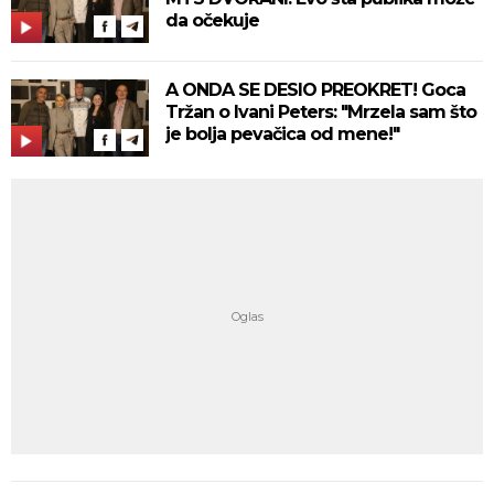
da očekuje
A ONDA SE DESIO PREOKRET! Goca
Tržan o Ivani Peters: "Mrzela sam što
je bolja pevačica od mene!"