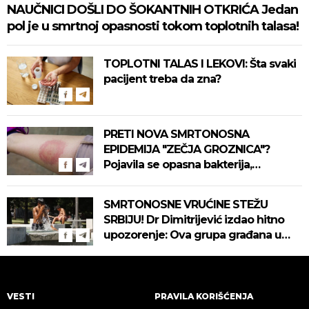
NAUČNICI DOŠLI DO ŠOKANTNIH OTKRIĆA Jedan
pol je u smrtnoj opasnosti tokom toplotnih talasa!
TOPLOTNI TALAS I LEKOVI: Šta svaki
pacijent treba da zna?
PRETI NOVA SMRTONOSNA
EPIDEMIJA "ZEČJA GROZNICA"?
Pojavila se opasna bakterija,
pogledajte kako se prenosi
SMRTONOSNE VRUĆINE STEŽU
SRBIJU! Dr Dimitrijević izdao hitno
upozorenje: Ova grupa građana u
najvećoj opasnosti! (VIDEO)
VESTI
PRAVILA KORIŠĆENJA