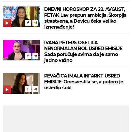
DNEVNI HOROSKOP ZA 22. AVGUST,
PETAK Lav prepun ambicija, Škorpija
strastvena, a Devicu čeka veliko
iznenađenje!
IVANA PETERS OSETILA
NENORMALAN BOL USRED EMISIJE
Sada poručuje svima da je samo
jedno važno
PEVAČICA IMALA INFARKT USRED
EMISIJE: Onesvestila se, a potom je
usledio šok!