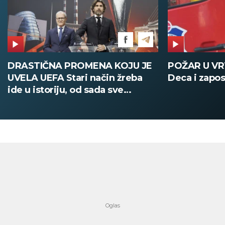
DRASTIČNA PROMENA KOJU JE
POŽAR U V
UVELA UEFA Stari način žreba
Deca i zapos
ide u istoriju, od sada sve
digitalno