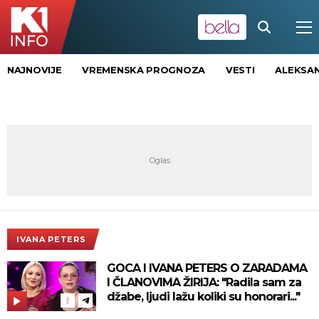
NAJNOVIJE
VREMENSKA PROGNOZA
VESTI
ALEKSAN
IVANA PETERS
GOCA I IVANA PETERS O ZARADAMA
I ČLANOVIMA ŽIRIJA: "Radila sam za
džabe, ljudi lažu koliki su honorari..."