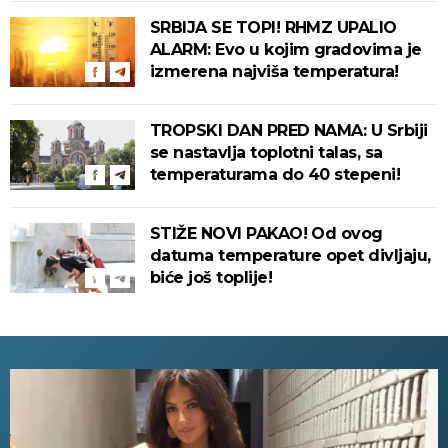
SRBIJA SE TOPI! RHMZ UPALIO
ALARM: Evo u kojim gradovima je
izmerena najviša temperatura!
TROPSKI DAN PRED NAMA: U Srbiji
se nastavlja toplotni talas, sa
temperaturama do 40 stepeni!
STIŽE NOVI PAKAO! Od ovog
datuma temperature opet divljaju,
biće još toplije!