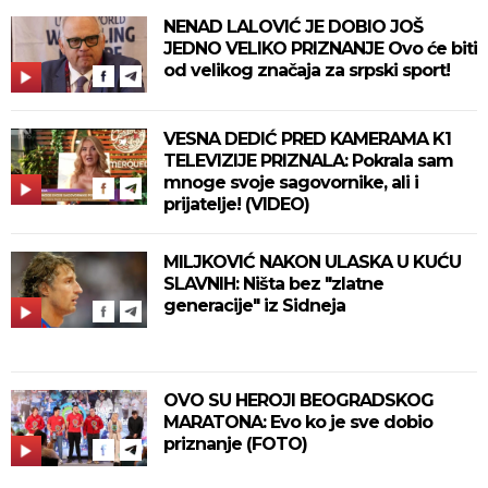
NENAD LALOVIĆ JE DOBIO JOŠ
JEDNO VELIKO PRIZNANJE Ovo će biti
od velikog značaja za srpski sport!
VESNA DEDIĆ PRED KAMERAMA K1
TELEVIZIJE PRIZNALA: Pokrala sam
mnoge svoje sagovornike, ali i
prijatelje! (VIDEO)
MILJKOVIĆ NAKON ULASKA U KUĆU
SLAVNIH: Ništa bez "zlatne
generacije" iz Sidneja
OVO SU HEROJI BEOGRADSKOG
MARATONA: Evo ko je sve dobio
priznanje (FOTO)