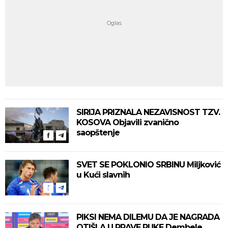
SIRIJA PRIZNALA NEZAVISNOST TZV.
KOSOVA Objavili zvanično
saopštenje
SVET SE POKLONIO SRBINU Miljković
u Kući slavnih
PIKSI NEMA DILEMU DA JE NAGRADA
OTIŠLA U PRAVE RUKE Dembele