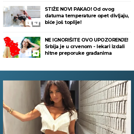
STIŽE NOVI PAKAO! Od ovog
datuma temperature opet divljaju,
biće još toplije!
NE IGNORIŠITE OVO UPOZORENJE!
Srbija je u crvenom - lekari izdali
hitne preporuke građanima