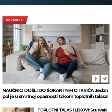
ovacije - pogledajte slike koje
obilaze planetu
ZDRAVLJE
NAUČNICI DOŠLI DO ŠOKANTNIH OTKRIĆA Jedan
pol je u smrtnoj opasnosti tokom toplotnih talasa!
TOPLOTNI TALAS I LEKOVI: Šta svaki