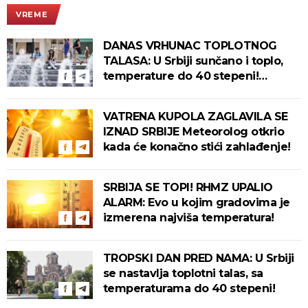
VREME
DANAS VRHUNAC TOPLOTNOG
TALASA: U Srbiji sunčano i toplo,
temperature do 40 stepeni!
Tropska noć pred nama!
VATRENA KUPOLA ZAGLAVILA SE
IZNAD SRBIJE Meteorolog otkrio
kada će konačno stići zahlađenje!
SRBIJA SE TOPI! RHMZ UPALIO
ALARM: Evo u kojim gradovima je
izmerena najviša temperatura!
TROPSKI DAN PRED NAMA: U Srbiji
se nastavlja toplotni talas, sa
temperaturama do 40 stepeni!