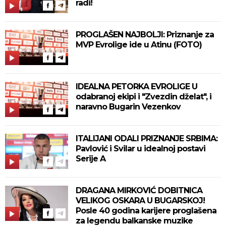
radi!
PROGLAŠEN NAJBOLJI: Priznanje za
MVP Evrolige ide u Atinu (FOTO)
IDEALNA PETORKA EVROLIGE U
odabranoj ekipi i "Zvezdin dželat", i
naravno Bugarin Vezenkov
ITALIJANI ODALI PRIZNANJE SRBIMA:
Pavlović i Svilar u idealnoj postavi
Serije A
DRAGANA MIRKOVIĆ DOBITNICA
VELIKOG OSKARA U BUGARSKOJ!
Posle 40 godina karijere proglašena
za legendu balkanske muzike