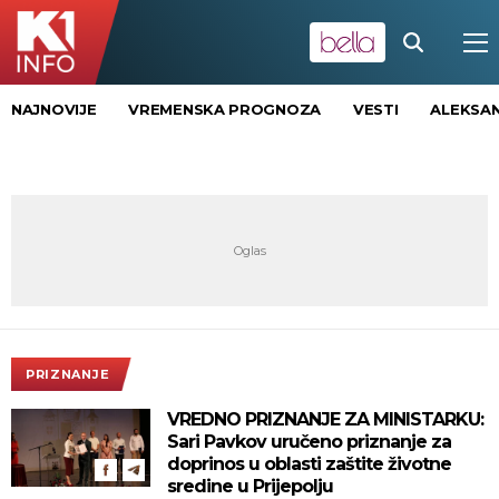
NAJNOVIJE
VREMENSKA PROGNOZA
VESTI
ALEKSAN
PRIZNANJE
VREDNO PRIZNANJE ZA MINISTARKU:
Sari Pavkov uručeno priznanje za
doprinos u oblasti zaštite životne
sredine u Prijepolju