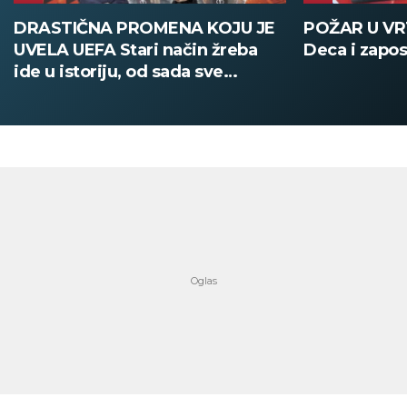
DRASTIČNA PROMENA KOJU JE
POŽAR U V
UVELA UEFA Stari način žreba
Deca i zapos
ide u istoriju, od sada sve
digitalno