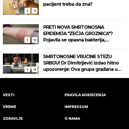
pacijent treba da zna?
PRETI NOVA SMRTONOSNA
EPIDEMIJA "ZEČJA GROZNICA"?
Pojavila se opasna bakterija,
pogledajte kako se prenosi
SMRTONOSNE VRUĆINE STEŽU
SRBIJU! Dr Dimitrijević izdao hitno
upozorenje: Ova grupa građana u
najvećoj opasnosti! (VIDEO)
VESTI
PRAVILA KORIŠĆENJA
VREME
IMPRESSUM
ZDRAVLJE
O NAMA