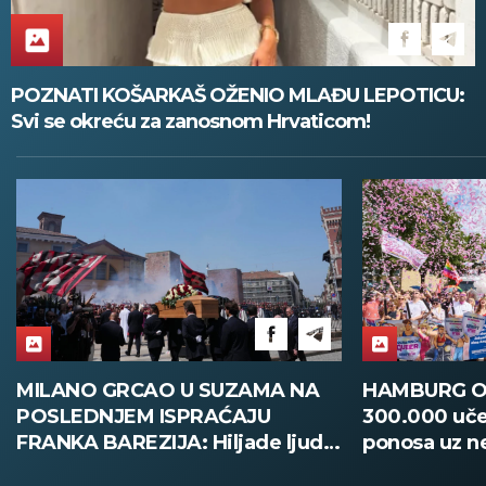
POZNATI KOŠARKAŠ OŽENIO MLAĐU LEPOTICU:
Svi se okreću za zanosnom Hrvaticom!
MILANO GRCAO U SUZAMA NA
HAMBURG O
POSLEDNJEM ISPRAĆAJU
300.000 uče
FRANKA BAREZIJA: Hiljade ljudi
ponosa uz n
ispratilo Kajzera Franca uz
bezbednosti