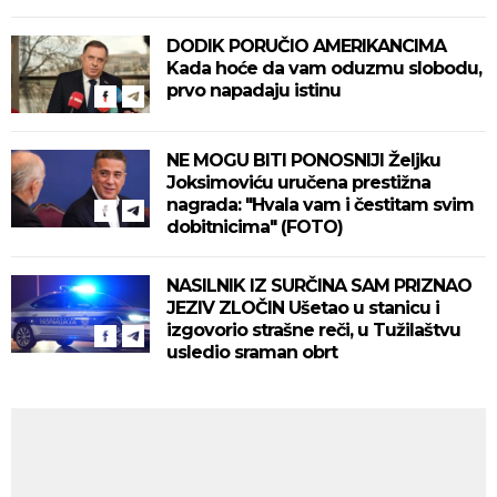
DODIK PORUČIO AMERIKANCIMA
Kada hoće da vam oduzmu slobodu,
prvo napadaju istinu
NE MOGU BITI PONOSNIJI Željku
Joksimoviću uručena prestižna
nagrada: "Hvala vam i čestitam svim
dobitnicima" (FOTO)
NASILNIK IZ SURČINA SAM PRIZNAO
JEZIV ZLOČIN Ušetao u stanicu i
izgovorio strašne reči, u Tužilaštvu
usledio sraman obrt