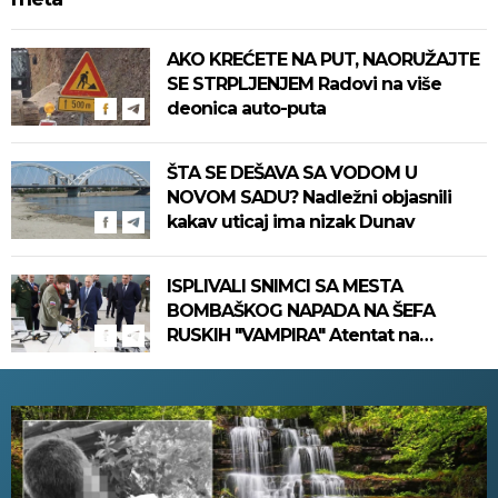
AKO KREĆETE NA PUT, NAORUŽAJTE
SE STRPLJENJEM Radovi na više
deonica auto-puta
ŠTA SE DEŠAVA SA VODOM U
NOVOM SADU? Nadležni objasnili
kakav uticaj ima nizak Dunav
ISPLIVALI SNIMCI SA MESTA
BOMBAŠKOG NAPADA NA ŠEFA
RUSKIH "VAMPIRA" Atentat na
Putinovog ključnog čoveka, ima
mrtvih (VIDEO)