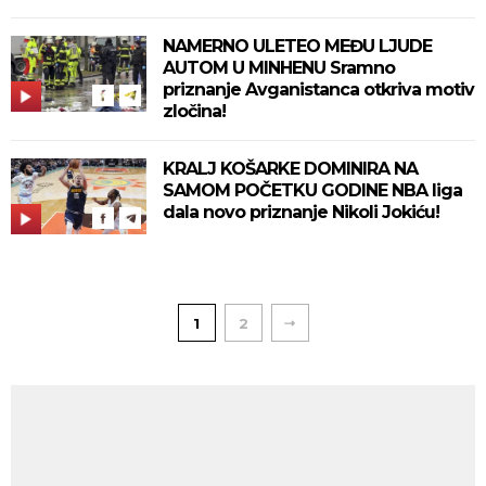
NAMERNO ULETEO MEĐU LJUDE
AUTOM U MINHENU Sramno
priznanje Avganistanca otkriva motiv
zločina!
KRALJ KOŠARKE DOMINIRA NA
SAMOM POČETKU GODINE NBA liga
dala novo priznanje Nikoli Jokiću!
1
2