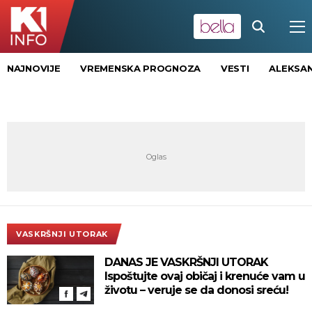
NAJNOVIJE
VREMENSKA PROGNOZA
VESTI
ALEKSAN
VASKRŠNJI UTORAK
DANAS JE VASKRŠNJI UTORAK
Ispoštujte ovaj običaj i krenuće vam u
životu – veruje se da donosi sreću!