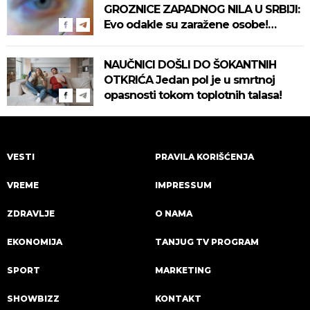
GROZNICE ZAPADNOG NILA U SRBIJI:
Evo odakle su zaražene osobe!
Pročitajte na vreme savete "Batuta"
za zaštitu!
NAUČNICI DOŠLI DO ŠOKANTNIH
OTKRIĆA Jedan pol je u smrtnoj
opasnosti tokom toplotnih talasa!
VESTI
PRAVILA KORIŠĆENJA
VREME
IMPRESSUM
ZDRAVLJE
O NAMA
EKONOMIJA
TANJUG TV PROGRAM
SPORT
MARKETING
SHOWBIZZ
KONTAKT