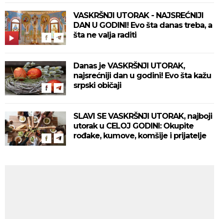
VASKRŠNJI UTORAK - NAJSREĆNIJI
DAN U GODINI! Evo šta danas treba, a
šta ne valja raditi
Danas je VASKRŠNJI UTORAK,
najsrećniji dan u godini! Evo šta kažu
srpski običaji
SLAVI SE VASKRŠNJI UTORAK, najboji
utorak u CELOJ GODINI: Okupite
rođake, kumove, komšije i prijatelje