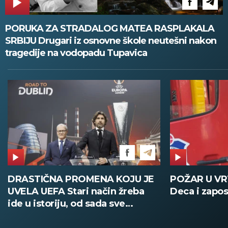
PORUKA ZA STRADALOG MATEA RASPLAKALA
SRBIJU Drugari iz osnovne škole neutešni nakon
tragedije na vodopadu Tupavica
POŽAR U VRTIĆU NA VOŽDOVCU
SINIŠA MAL
Deca i zaposleni evakuisani
DOBIO NAJN
PATIKA Evo k
su posebne 