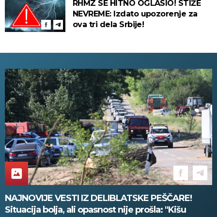
RHMZ SE HITNO OGLASIO! STIŽE
NEVREME: Izdato upozorenje za
ova tri dela Srbije!
NAJNOVIJE VESTI IZ DELIBLATSKE PEŠČARE!
Situacija bolja, ali opasnost nije prošla: "Kišu