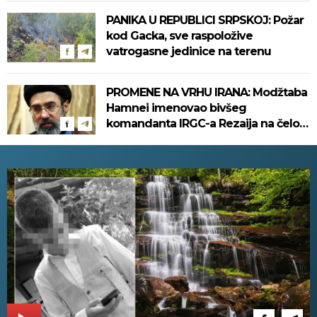
PANIKA U REPUBLICI SRPSKOJ: Požar
kod Gacka, sve raspoložive
vatrogasne jedinice na terenu
PROMENE NA VRHU IRANA: Modžtaba
Hamnei imenovao bivšeg
komandanta IRGC-a Rezaija na čelo
Saveta