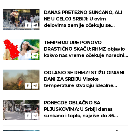
DANAS PRETEŽNO SUNČANO, ALI
NE U CELOJ SRBIJI: U ovim
delovima zemlje očekuju se
intenzivni pljuskovi s grmljavinom!
TEMPERATURE PONOVO
DRASTIČNO SKAČU: RHMZ objavio
kakvo nas vreme očekuje narednih
dana!
OGLASIO SE RHMZ! STIŽU OPASNI
DANI ZA SRBIJU Visoke
temperature stvaraju idealne
uslove za izbijanje i širenje požara!
PONEGDE OBLAČNO SA
PLJUSKOVIMA: U Srbiji danas
sunčano i toplo, najviše do 36
stepeni!