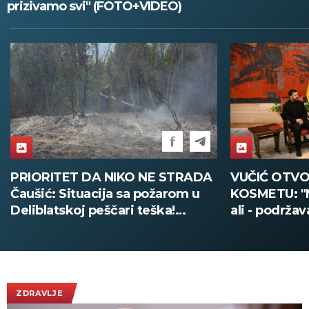
prizivamo svi" (FOTO+VIDEO)
VUČIĆ OTVORENO O UKRAJINI I
ZELENSKI S
KOSMETU: "Ne postoji nikakvo
DOČEKALA 
ali - podržavamo teritorijalni
ĐEDOVIĆ H
integritet Ukrajine"
Predsednik U
poseti Srbiji
Vučićem! (
ZDRAVLJE