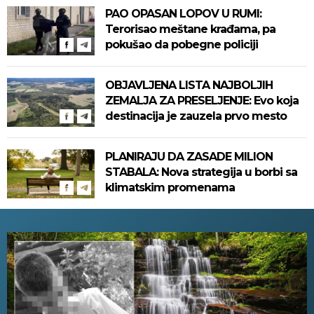
PAO OPASAN LOPOV U RUMI:
Terorisao meštane krađama, pa
pokušao da pobegne policiji
OBJAVLJENA LISTA NAJBOLJIH
ZEMALJA ZA PRESELJENJE: Evo koja
destinacija je zauzela prvo mesto
PLANIRAJU DA ZASADE MILION
STABALA: Nova strategija u borbi sa
klimatskim promenama