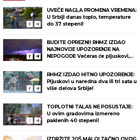
UVEČE NAGLA PROMENA VREMENA:
U Srbiji danas toplo, temperature
do 37 stepeni!
BUDITE OPREZNI! RHMZ IZDAO
NAJNOVIJE UPOZORENJE NA
NEPOGODE Večeras će pljuskovi,
grmljavina i olujni vetar pogoditi
ove delove zemlje!
RHMZ IZDAO HITNO UPOZORENJE:
Pljuskovi u naredna dva ili tri sata u
više delova Srbije!
TOPLOTNI TALAS NE POSUSTAJE:
U ovim gradovima izmereno
paklenih 40 stepeni!
IZDRŽITE JOŠ MALO! TAČNO OVOG