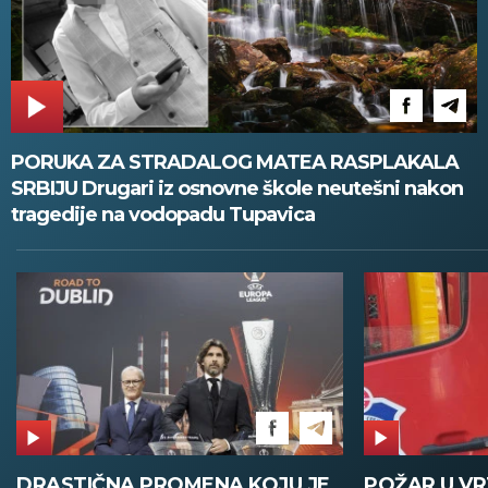
PORUKA ZA STRADALOG MATEA RASPLAKALA
SRBIJU Drugari iz osnovne škole neutešni nakon
tragedije na vodopadu Tupavica
POŽAR U VRTIĆU NA VOŽDOVCU
SINIŠA MAL