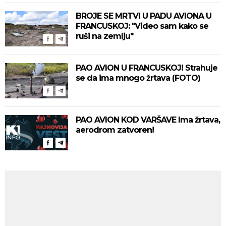
BROJE SE MRTVI U PADU AVIONA U
FRANCUSKOJ: "Video sam kako se
ruši na zemlju"
PAO AVION U FRANCUSKOJ! Strahuje
se da ima mnogo žrtava (FOTO)
PAO AVION KOD VARŠAVE Ima žrtava,
aerodrom zatvoren!