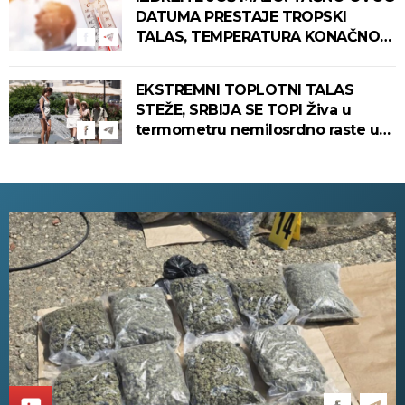
DATUMA PRESTAJE TROPSKI
TALAS, TEMPERATURA KONAČNO
PADA! Meteorolog otkrio kada u
Srbiju stiže zahlađenje!
EKSTREMNI TOPLOTNI TALAS
STEŽE, SRBIJA SE TOPI Živa u
termometru nemilosrdno raste u
ovim gradovima