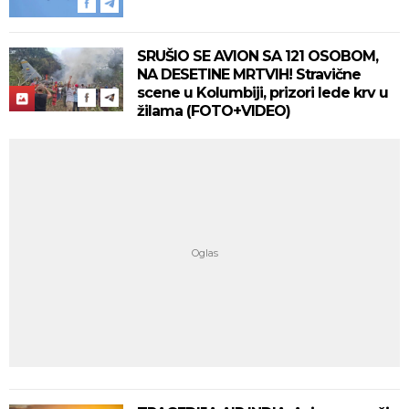
SRUŠIO SE AVION SA 121 OSOBOM,
NA DESETINE MRTVIH! Stravične
scene u Kolumbiji, prizori lede krv u
žilama (FOTO+VIDEO)