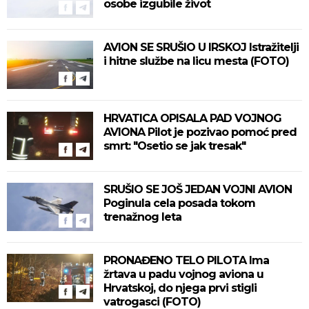
osobe izgubile život
AVION SE SRUŠIO U IRSKOJ Istražitelji
i hitne službe na licu mesta (FOTO)
HRVATICA OPISALA PAD VOJNOG
AVIONA Pilot je pozivao pomoć pred
smrt: "Osetio se jak tresak"
SRUŠIO SE JOŠ JEDAN VOJNI AVION
Poginula cela posada tokom
trenažnog leta
PRONAĐENO TELO PILOTA Ima
žrtava u padu vojnog aviona u
Hrvatskoj, do njega prvi stigli
vatrogasci (FOTO)