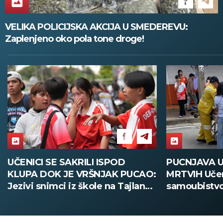
VELIKA POLICIJSKA AKCIJA U SMEDEREVU:
Zaplenjeno oko pola tone droge!
PUCNJAVA U ŠKOLI, OSMORO
PARTIZAN 
MRTVIH Učenik izvršio napad, pa
PROTIVNIKA 
samoubistvo! Užasne scene sa
ubedljivom 
Tajlanda (FOTO)
Tobol! (FOT