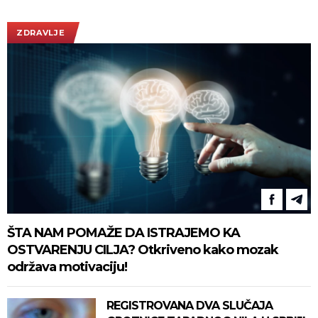
ZDRAVLJE
ŠTA NAM POMAŽE DA ISTRAJEMO KA
OSTVARENJU CILJA? Otkriveno kako mozak
održava motivaciju!
REGISTROVANA DVA SLUČAJA