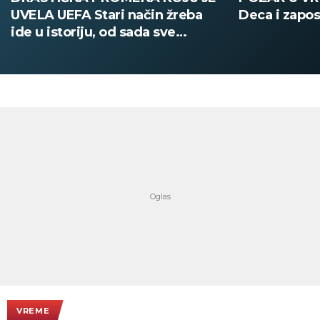
Deca i zaposleni evakuisani
DOBIO NAJN
PATIKA Evo k
su posebne 
VREME