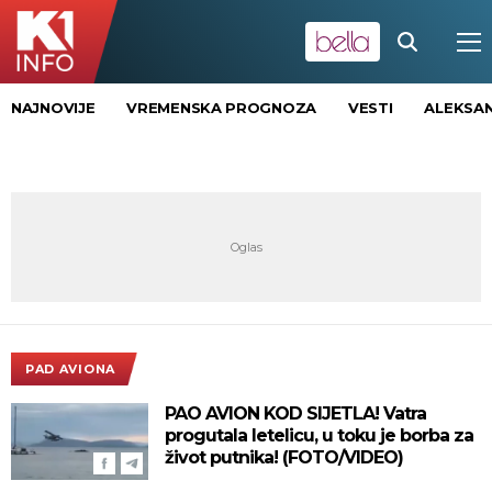
NAJNOVIJE
VREMENSKA PROGNOZA
VESTI
ALEKSAN
PAD AVIONA
PAO AVION KOD SIJETLA! Vatra
progutala letelicu, u toku je borba za
život putnika! (FOTO/VIDEO)