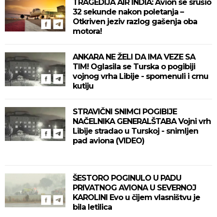
TRAGEDIJA AIR INDIA: Avion se srušio
32 sekunde nakon poletanja –
Otkriven jeziv razlog gašenja oba
motora!
ANKARA NE ŽELI DA IMA VEZE SA
TIM! Oglasila se Turska o pogibiji
vojnog vrha Libije - spomenuli i crnu
kutiju
STRAVIČNI SNIMCI POGIBIJE
NAČELNIKA GENERALŠTABA Vojni vrh
Libije stradao u Turskoj - snimljen
pad aviona (VIDEO)
ŠESTORO POGINULO U PADU
PRIVATNOG AVIONA U SEVERNOJ
KAROLINI Evo u čijem vlasništvu je
bila letilica