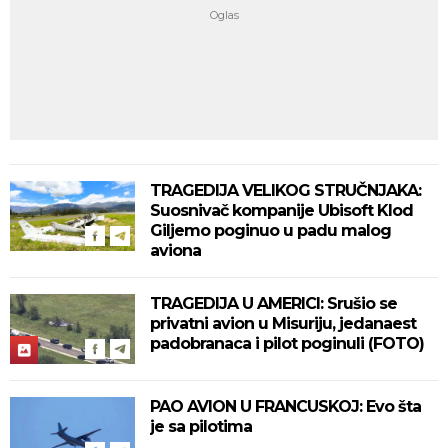
TRAGEDIJA VELIKOG STRUČNJAKA:
Suosnivač kompanije Ubisoft Klod
Giljemo poginuo u padu malog
aviona
TRAGEDIJA U AMERICI: Srušio se
privatni avion u Misuriju, jedanaest
padobranaca i pilot poginuli (FOTO)
PAO AVION U FRANCUSKOJ: Evo šta
je sa pilotima