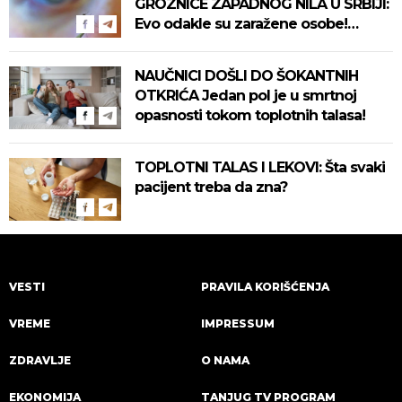
GROZNICE ZAPADNOG NILA U SRBIJI:
Evo odakle su zaražene osobe!
Pročitajte na vreme savete "Batuta"
za zaštitu!
NAUČNICI DOŠLI DO ŠOKANTNIH
OTKRIĆA Jedan pol je u smrtnoj
opasnosti tokom toplotnih talasa!
TOPLOTNI TALAS I LEKOVI: Šta svaki
pacijent treba da zna?
VESTI
PRAVILA KORIŠĆENJA
VREME
IMPRESSUM
ZDRAVLJE
O NAMA
EKONOMIJA
TANJUG TV PROGRAM