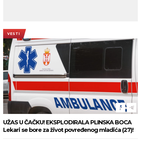
VESTI
UŽAS U ČAČKU! EKSPLODIRALA PLINSKA BOCA
Lekari se bore za život povređenog mladića (27)!