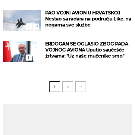
PAO VOJNI AVION U HRVATSKOJ
Nestao sa radara na području Like, na
nogama sve službe
ERDOGAN SE OGLASIO ZBOG PADA
VOJNOG AVIONA Uputio saučešće
žrtvama: "Uz naše mučenike smo"
1
2