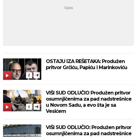
OSTAJU IZA REŠETAKA: Produžen
pritvor Grčiću, Papiću i Marinkoviću
VIŠI SUD ODLUČIO Produžen pritvor
osumnjičenima za pad nadstrešnice
u Novom Sadu, a evo šta je sa
Vesićem
VIŠI SUD ODLUČIO: Produžen pritvor
osumnjičenima za pad nadstrešnice