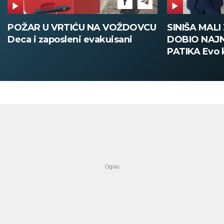
POŽAR U VRTIĆU NA VOŽDOVCU
SINIŠA MAL
Deca i zaposleni evakuisani
DOBIO NAJN
PATIKA Evo k
su posebne 