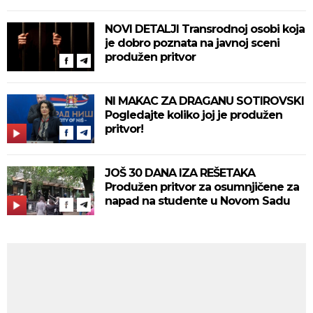
NOVI DETALJI Transrodnoj osobi koja
je dobro poznata na javnoj sceni
produžen pritvor
NI MAKAC ZA DRAGANU SOTIROVSKI
Pogledajte koliko joj je produžen
pritvor!
JOŠ 30 DANA IZA REŠETAKA
Produžen pritvor za osumnjičene za
napad na studente u Novom Sadu