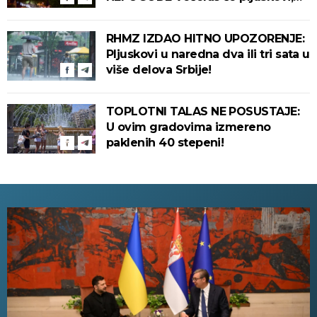
grmljavina i olujni vetar pogoditi
ove delove zemlje!
RHMZ IZDAO HITNO UPOZORENJE:
Pljuskovi u naredna dva ili tri sata u
više delova Srbije!
TOPLOTNI TALAS NE POSUSTAJE:
U ovim gradovima izmereno
paklenih 40 stepeni!