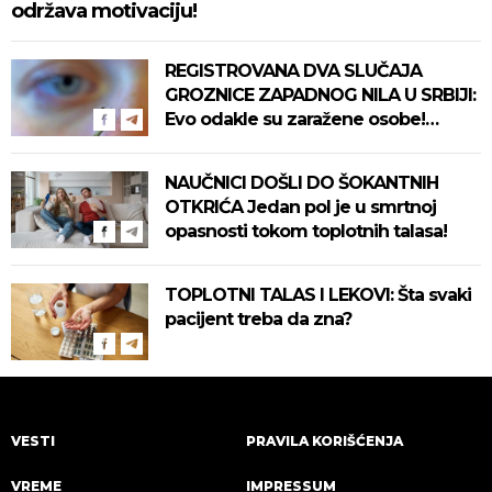
održava motivaciju!
REGISTROVANA DVA SLUČAJA
GROZNICE ZAPADNOG NILA U SRBIJI:
Evo odakle su zaražene osobe!
Pročitajte na vreme savete "Batuta"
za zaštitu!
NAUČNICI DOŠLI DO ŠOKANTNIH
OTKRIĆA Jedan pol je u smrtnoj
opasnosti tokom toplotnih talasa!
TOPLOTNI TALAS I LEKOVI: Šta svaki
pacijent treba da zna?
VESTI
PRAVILA KORIŠĆENJA
VREME
IMPRESSUM