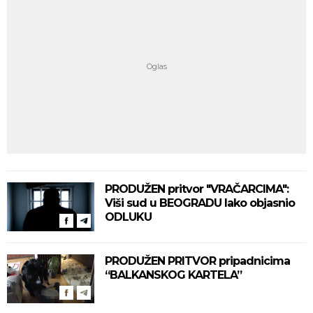
PRODUŽEN pritvor "VRAČARCIMA":
Viši sud u BEOGRADU lako objasnio
ODLUKU
PRODUŽEN PRITVOR pripadnicima
“BALKANSKOG KARTELA”