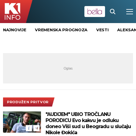
NAJNOVIJE
VREMENSKA PROGNOZA
VESTI
ALEKSAN
PRODUŽEN PRITVOR
"AUDIJEM" UBIO TROČLANU
PORODICU Evo kakvu je odluku
doneo Viši sud u Beogradu u slučaju
Nikole Đokića