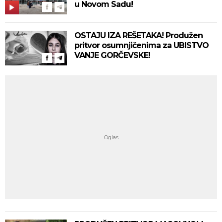
u Novom Sadu!
OSTAJU IZA REŠETAKA! Produžen
pritvor osumnjičenima za UBISTVO
VANJE GORČEVSKE!