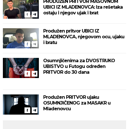
PRODUŽEN PRITVOR MASOVNOM
UBICI IZ MLADENOVCA: Iza rešetaka
ostaju i njegov ujak i brat
Produžen pritvor UBICI IZ
MLADENOVCA, njegovom ocu, ujaku
i bratu
Osumnjičenima za DVOSTRUKO
UBISTVO u Futogu određen
PRITVOR do 30 dana
Produžen PRITVOR ujaku
OSUMNJIČENOG za MASAKR u
Mladenovcu