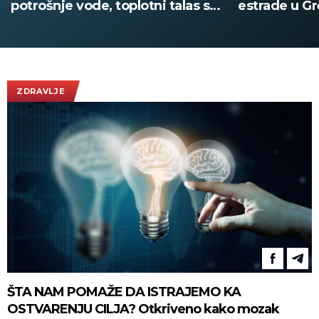
estrade u Grčkoj, a usred
Jezivi snimc
nastupa pozvao Acu Pejovića!
(UZNEMIRUJ
(VIDEO)
ZDRAVLJE
ŠTA NAM POMAŽE DA ISTRAJEMO KA
OSTVARENJU CILJA? Otkriveno kako mozak