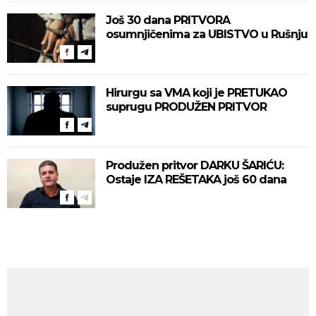
Još 30 dana PRITVORA
osumnjičenima za UBISTVO u Rušnju
Hirurgu sa VMA koji je PRETUKAO
suprugu PRODUŽEN PRITVOR
Produžen pritvor DARKU ŠARIĆU:
Ostaje IZA REŠETAKA još 60 dana