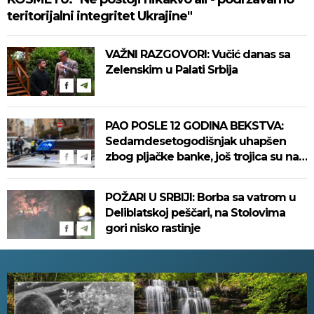
teritorijalni integritet Ukrajine"
VAŽNI RAZGOVORI: Vučić danas sa
Zelenskim u Palati Srbija
PAO POSLE 12 GODINA BEKSTVA:
Sedamdesetogodišnjak uhapšen
zbog pljačke banke, još trojica su na
slobodi!
POŽARI U SRBIJI: Borba sa vatrom u
Deliblatskoj peščari, na Stolovima
gori nisko rastinje