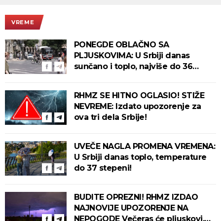
VREME
PONEGDE OBLAČNO SA
PLJUSKOVIMA: U Srbiji danas
sunčano i toplo, najviše do 36
stepeni!
RHMZ SE HITNO OGLASIO! STIŽE
NEVREME: Izdato upozorenje za
ova tri dela Srbije!
UVEČE NAGLA PROMENA VREMENA:
U Srbiji danas toplo, temperature
do 37 stepeni!
BUDITE OPREZNI! RHMZ IZDAO
NAJNOVIJE UPOZORENJE NA
NEPOGODE Večeras će pljuskovi,