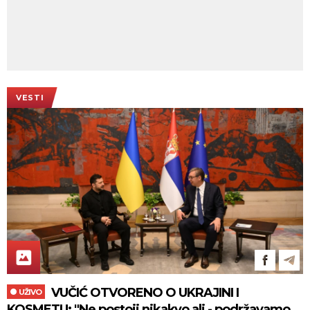
VESTI
VUČIĆ OTVORENO O UKRAJINI I
UŽIVO
KOSMETU: "Ne postoji nikakvo ali - podržavamo