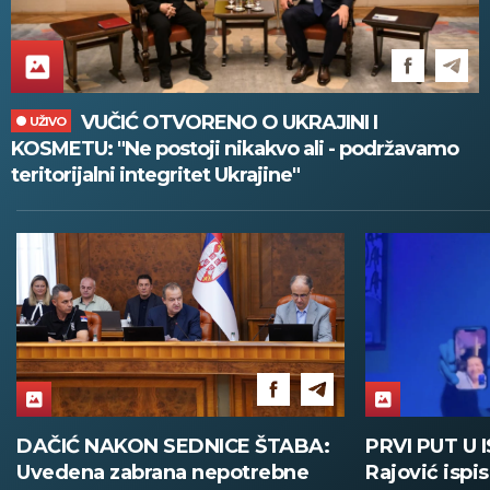
VUČIĆ OTVORENO O UKRAJINI I
UŽIVO
KOSMETU: "Ne postoji nikakvo ali - podržavamo
teritorijalni integritet Ukrajine"
PRVI PUT U ISTORIJI! Boban
UČENICI SE 
Rajović ispisao novu stranicu
KLUPA DOK 