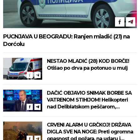
PUCNJAVA U BEOGRADU: Ranjen mladić (21) na
Dorćolu
NESTAO MLADIĆ (28) KOD BORČE!
Otišao po drva pa potonuo u mulj
DAČIĆ OBJAVIO SNIMAK BORBE SA
VATRENOM STIHIJOM! Helikopteri
nad Deliblatskom peščarom,
vatrogasci danima ne staju
CRVENI ALARM U GRČKOJ! DRŽAVA
DIGLA SVE NA NOGE: Preti ogromna
opasnost od požara, na udaru i