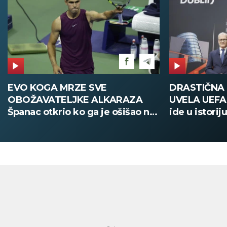
DRASTIČNA PROMENA KOJU JE
POŽAR U V
UVELA UEFA Stari način žreba
Deca i zapos
ide u istoriju, od sada sve
digitalno