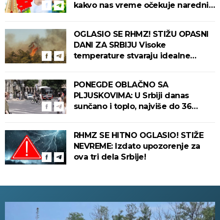
kakvo nas vreme očekuje narednih
dana!
OGLASIO SE RHMZ! STIŽU OPASNI
DANI ZA SRBIJU Visoke
temperature stvaraju idealne
uslove za izbijanje i širenje požara!
PONEGDE OBLAČNO SA
PLJUSKOVIMA: U Srbiji danas
sunčano i toplo, najviše do 36
stepeni!
RHMZ SE HITNO OGLASIO! STIŽE
NEVREME: Izdato upozorenje za
ova tri dela Srbije!