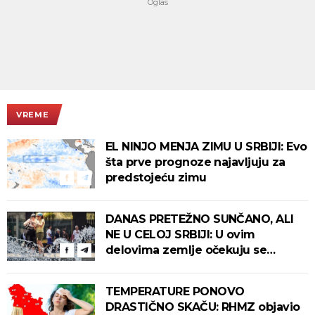
VREME
EL NINJO MENJA ZIMU U SRBIJI: Evo
šta prve prognoze najavljuju za
predstojeću zimu
DANAS PRETEŽNO SUNČANO, ALI
NE U CELOJ SRBIJI: U ovim
delovima zemlje očekuju se
intenzivni pljuskovi s grmljavinom!
TEMPERATURE PONOVO
DRASTIČNO SKAČU: RHMZ objavio