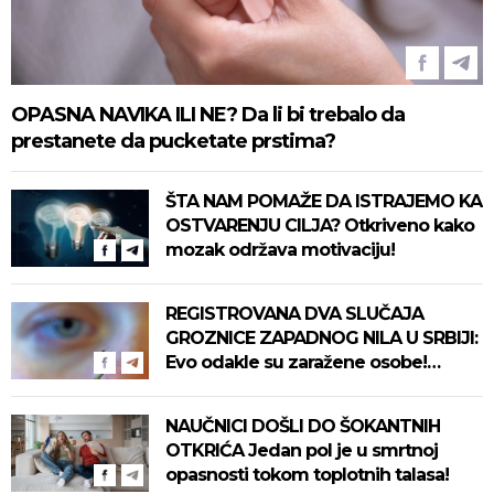
OPASNA NAVIKA ILI NE? Da li bi trebalo da
prestanete da pucketate prstima?
ŠTA NAM POMAŽE DA ISTRAJEMO KA
OSTVARENJU CILJA? Otkriveno kako
mozak održava motivaciju!
REGISTROVANA DVA SLUČAJA
GROZNICE ZAPADNOG NILA U SRBIJI:
Evo odakle su zaražene osobe!
Pročitajte na vreme savete "Batuta"
za zaštitu!
NAUČNICI DOŠLI DO ŠOKANTNIH
OTKRIĆA Jedan pol je u smrtnoj
opasnosti tokom toplotnih talasa!