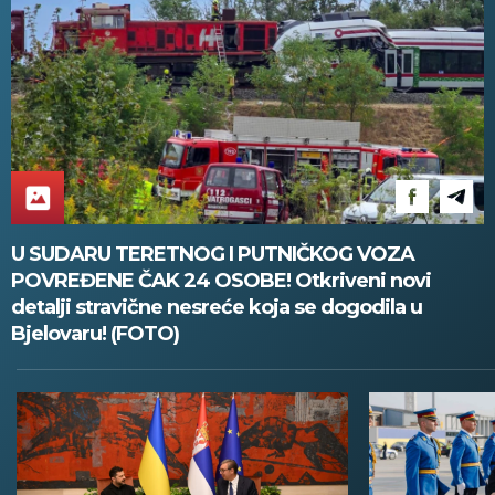
U SUDARU TERETNOG I PUTNIČKOG VOZA
POVREĐENE ČAK 24 OSOBE! Otkriveni novi
detalji stravične nesreće koja se dogodila u
Bjelovaru! (FOTO)