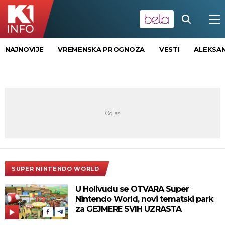
NAJNOVIJE
VREMENSKA PROGNOZA
VESTI
ALEKSAN
SUPER NINTENDO WORLD
U Holivudu se OTVARA Super
Nintendo World, novi tematski park
za GEJMERE SVIH UZRASTA