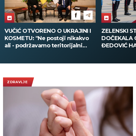
ZELENSKI STIGAO U BEOGRAD,
VELIKA POLI
DOČEKALA GA MINISTARKA
SMEDEREVU:
ĐEDOVIĆ HANDANOVIĆ:
pola tone dr
Predsednik Ukrajine prvi put u
poseti Srbiji - sutra sastanak sa
Vučićem! (FOTO/VIDEO)
ZDRAVLJE