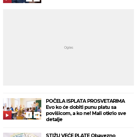
POČELA ISPLATA PROSVETARIMA
Evo ko će dobiti punu platu sa
povišicom, a ko ne! Mali otkrio sve
detalje
STIŽU VEĆE PLATE Obavezno