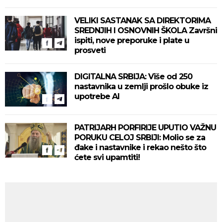
VELIKI SASTANAK SA DIREKTORIMA
SREDNJIH I OSNOVNIH ŠKOLA Završni
ispiti, nove preporuke i plate u
prosveti
DIGITALNA SRBIJA: Više od 250
nastavnika u zemlji prošlo obuke iz
upotrebe AI
PATRIJARH PORFIRIJE UPUTIO VAŽNU
PORUKU CELOJ SRBIJI: Molio se za
đake i nastavnike i rekao nešto što
ćete svi upamtiti!