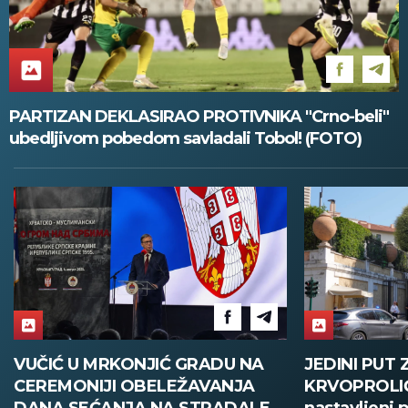
PARTIZAN DEKLASIRAO PROTIVNIKA "Crno-beli"
ubedljivom pobedom savladali Tobol! (FOTO)
JEDINI PUT ZA OKONČANJE
OVO JE TR
KRVOPROLIĆA U Rimu
NAJPOSEĆEN