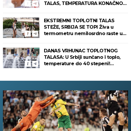
TALAS, TEMPERATURA KONAČNO
PADA! Meteorolog otkrio kada u
Srbiju stiže zahlađenje!
EKSTREMNI TOPLOTNI TALAS
STEŽE, SRBIJA SE TOPI Živa u
termometru nemilosrdno raste u
ovim gradovima
DANAS VRHUNAC TOPLOTNOG
TALASA: U Srbiji sunčano i toplo,
temperature do 40 stepeni!
Tropska noć pred nama!