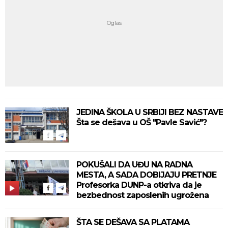
JEDINA ŠKOLA U SRBIJI BEZ NASTAVE
Šta se dešava u OŠ "Pavle Savić"?
POKUŠALI DA UĐU NA RADNA
MESTA, A SADA DOBIJAJU PRETNJE
Profesorka DUNP-a otkriva da je
bezbednost zaposlenih ugrožena
ŠTA SE DEŠAVA SA PLATAMA