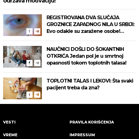
održava motivaciju!
REGISTROVANA DVA SLUČAJA
GROZNICE ZAPADNOG NILA U SRBIJI:
Evo odakle su zaražene osobe!
Pročitajte na vreme savete "Batuta"
za zaštitu!
NAUČNICI DOŠLI DO ŠOKANTNIH
OTKRIĆA Jedan pol je u smrtnoj
opasnosti tokom toplotnih talasa!
TOPLOTNI TALAS I LEKOVI: Šta svaki
pacijent treba da zna?
VESTI
PRAVILA KORIŠĆENJA
VREME
IMPRESSUM