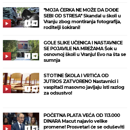
"MOJA ĆERKA NE MOŽE DA DOĐE
SEBI OD STRESA" Skandal u školi u
Vranju zbog montiranja fotografija,
roditelji šokirani!
GOLE SLIKE UČENICA I NASTAVNICE
SE POJAVILE NA MREŽAMA Šok u
osnovnoj školi u Vranju! Evo na šta se
sumnja
STOTINE ŠKOLA I VRTIĆA OD
JUTROS ZATVORENO Nastavnici i
vaspitači masovno javljaju isti razlog
za odsustvo!
POČETNA PLATA VEĆA OD 113.000
DINARA Macut najavio velike
promene! Prosvetari će se oduševiti