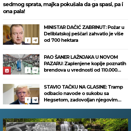
sedmog sprata, majka pokušala da ga spasi, pa i
ona pala!
MINISTAR DAČIĆ ZABRINUT: Požar u
Deliblatskoj peščari zahvatio je više
od 700 hektara
PAO ŠANER LAŽNJAKA U NOVOM
PAZARU: Zaplenjene kopije poznatih
brendova u vrednosti od 110.000
evra! (FOTO)
STAVIO TAČKU NA GLASINE: Tramp
odbacio navode o sukobu sa
Hegsetom, zadovoljan njegovim
radom u Pentagonu