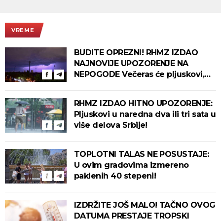
VREME
BUDITE OPREZNI! RHMZ IZDAO
NAJNOVIJE UPOZORENJE NA
NEPOGODE Večeras će pljuskovi,
grmljavina i olujni vetar pogoditi
ove delove zemlje!
RHMZ IZDAO HITNO UPOZORENJE:
Pljuskovi u naredna dva ili tri sata u
više delova Srbije!
TOPLOTNI TALAS NE POSUSTAJE:
U ovim gradovima izmereno
paklenih 40 stepeni!
IZDRŽITE JOŠ MALO! TAČNO OVOG
DATUMA PRESTAJE TROPSKI