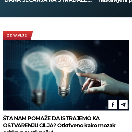
nastavljeni pregovori Libana i
SRBIJI: Prek
Izraela o kraju rata! (FOTO)
vikend pohrl
vidikovac, e
plaćate ulaz
ZDRAVLJE
ŠTA NAM POMAŽE DA ISTRAJEMO KA
OSTVARENJU CILJA? Otkriveno kako mozak