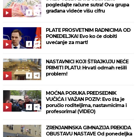
pogledajte račune sutra! Ova grupa
građana videće višu cifru
PLATE PROSVETNIM RADNICIMA OD
PONEDELJKA! Evo ko će dobiti
uvećanje za mart!
NASTAVNICI KOJI ŠTRAJKUJU NEĆE
PRIMITI PLATU: Hrvati odmah rešili
problem!
MOĆNA PORUKA PREDSEDNIK
VUČIĆA I VAŽAN POZIV: Evo šta je
poručio roditeljima, nastavnicima i
profesorima! (VIDEO)
ZRENJANINSKA GIMNAZIJA PREKIDA
OBUSTAVU NASTAVE Od ponedeljka