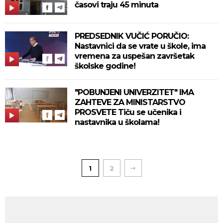
časovi traju 45 minuta
PREDSEDNIK VUČIĆ PORUČIO:
Nastavnici da se vrate u škole, ima
vremena za uspešan završetak
školske godine!
"POBUNJENI UNIVERZITET" IMA
ZAHTEVE ZA MINISTARSTVO
PROSVETE Tiču se učenika i
nastavnika u školama!
1
2