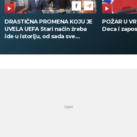
POŽAR U VRTIĆU NA VOŽDOVCU
SINIŠA MAL
Deca i zaposleni evakuisani
DOBIO NAJN
PATIKA Evo k
su posebne 