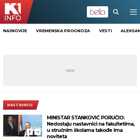
NAJNOVIJE
VREMENSKA PROGNOZA
VESTI
ALEKSAN
NASTAVNICI
MINISTAR STANKOVIĆ PORUČIO:
Nedostaju nastavnici na fakultetima,
u stručnim školama takođe ima
noviteta