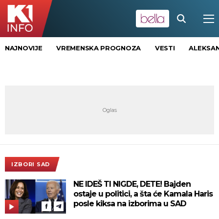
NAJNOVIJE
VREMENSKA PROGNOZA
VESTI
ALEKSAN
IZBORI SAD
NE IDEŠ TI NIGDE, DETE! Bajden
ostaje u politici, a šta će Kamala Haris
posle kiksa na izborima u SAD