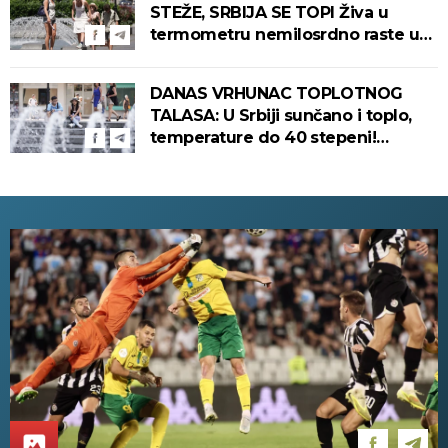
STEŽE, SRBIJA SE TOPI Živa u
termometru nemilosrdno raste u
ovim gradovima
DANAS VRHUNAC TOPLOTNOG
TALASA: U Srbiji sunčano i toplo,
temperature do 40 stepeni!
Tropska noć pred nama!