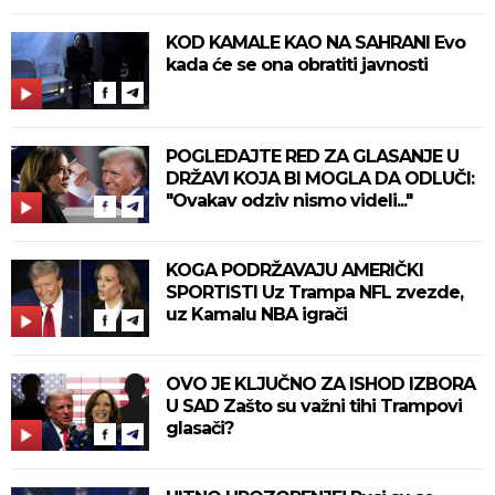
KOD KAMALE KAO NA SAHRANI Evo
kada će se ona obratiti javnosti
POGLEDAJTE RED ZA GLASANJE U
DRŽAVI KOJA BI MOGLA DA ODLUČI:
"Ovakav odziv nismo videli..."
KOGA PODRŽAVAJU AMERIČKI
SPORTISTI Uz Trampa NFL zvezde,
uz Kamalu NBA igrači
OVO JE KLJUČNO ZA ISHOD IZBORA
U SAD Zašto su važni tihi Trampovi
glasači?