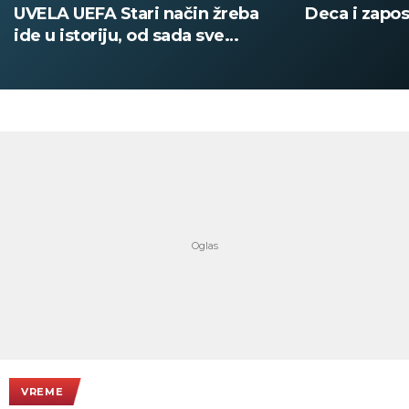
UVELA UEFA Stari način žreba
Deca i zapos
ide u istoriju, od sada sve
digitalno
VREME