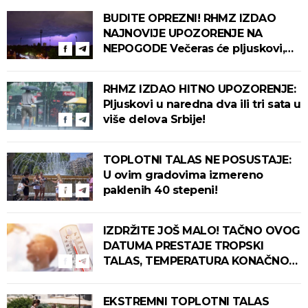
BUDITE OPREZNI! RHMZ IZDAO
NAJNOVIJE UPOZORENJE NA
NEPOGODE Večeras će pljuskovi,
grmljavina i olujni vetar pogoditi
ove delove zemlje!
RHMZ IZDAO HITNO UPOZORENJE:
Pljuskovi u naredna dva ili tri sata u
više delova Srbije!
TOPLOTNI TALAS NE POSUSTAJE:
U ovim gradovima izmereno
paklenih 40 stepeni!
IZDRŽITE JOŠ MALO! TAČNO OVOG
DATUMA PRESTAJE TROPSKI
TALAS, TEMPERATURA KONAČNO
PADA! Meteorolog otkrio kada u
Srbiju stiže zahlađenje!
EKSTREMNI TOPLOTNI TALAS