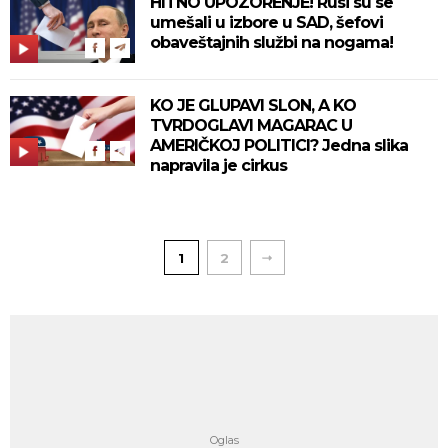
HITNO UPOZORENJE! Rusi su se
umešali u izbore u SAD, šefovi
obaveštajnih službi na nogama!
KO JE GLUPAVI SLON, A KO
TVRDOGLAVI MAGARAC U
AMERIČKOJ POLITICI? Jedna slika
napravila je cirkus
1
2