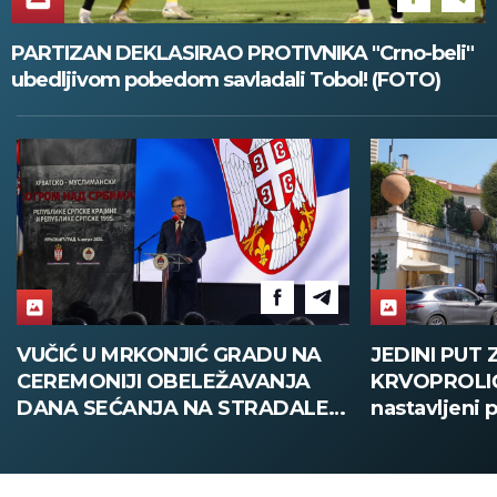
PARTIZAN DEKLASIRAO PROTIVNIKA "Crno-beli"
ubedljivom pobedom savladali Tobol! (FOTO)
VUČIĆ U MRKONJIĆ GRADU NA
JEDINI PUT
CEREMONIJI OBELEŽAVANJA
KRVOPROLIĆ
DANA SEĆANJA NA STRADALE:
nastavljeni 
Nikada više nigde neće biti
Izraela o kra
"Oluje", Srbija dovoljno snažna
da zaštiti svoj narod!