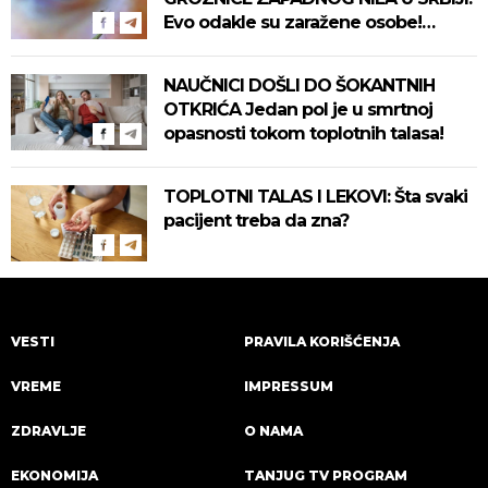
Evo odakle su zaražene osobe!
Pročitajte na vreme savete "Batuta"
za zaštitu!
NAUČNICI DOŠLI DO ŠOKANTNIH
OTKRIĆA Jedan pol je u smrtnoj
opasnosti tokom toplotnih talasa!
TOPLOTNI TALAS I LEKOVI: Šta svaki
pacijent treba da zna?
VESTI
PRAVILA KORIŠĆENJA
VREME
IMPRESSUM
ZDRAVLJE
O NAMA
EKONOMIJA
TANJUG TV PROGRAM