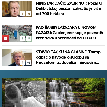
MINISTAR DAČIĆ ZABRINUT: Požar u
Deliblatskoj peščari zahvatio je više
od 700 hektara
PAO ŠANER LAŽNJAKA U NOVOM
PAZARU: Zaplenjene kopije poznatih
brendova u vrednosti od 110.000
evra! (FOTO)
STAVIO TAČKU NA GLASINE: Tramp
odbacio navode o sukobu sa
Hegsetom, zadovoljan njegovim
radom u Pentagonu