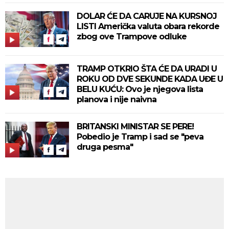
DOLAR ĆE DA CARUJE NA KURSNOJ
LISTI Američka valuta obara rekorde
zbog ove Trampove odluke
TRAMP OTKRIO ŠTA ĆE DA URADI U
ROKU OD DVE SEKUNDE KADA UĐE U
BELU KUĆU: Ovo je njegova lista
planova i nije naivna
BRITANSKI MINISTAR SE PERE!
Pobedio je Tramp i sad se "peva
druga pesma"