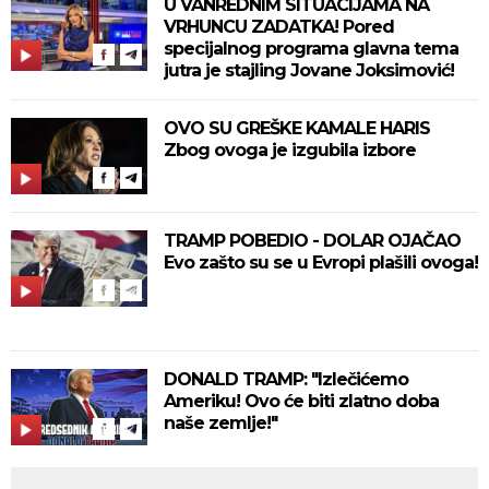
U VANREDNIM SITUACIJAMA NA
VRHUNCU ZADATKA! Pored
specijalnog programa glavna tema
jutra je stajling Jovane Joksimović!
OVO SU GREŠKE KAMALE HARIS
Zbog ovoga je izgubila izbore
TRAMP POBEDIO - DOLAR OJAČAO
Evo zašto su se u Evropi plašili ovoga!
DONALD TRAMP: "Izlečićemo
Ameriku! Ovo će biti zlatno doba
naše zemlje!"