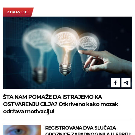
(FOTO/VIDEO)
ZDRAVLJE
ŠTA NAM POMAŽE DA ISTRAJEMO KA
OSTVARENJU CILJA? Otkriveno kako mozak
održava motivaciju!
REGISTROVANA DVA SLUČAJA
GROZNICE ZAPADNOG NILA U SRBIJI: