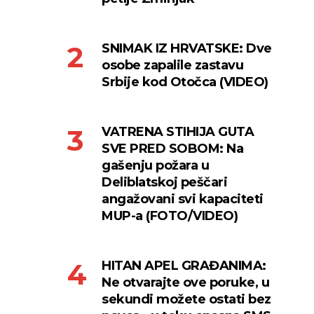
SNIMAK IZ HRVATSKE: Dve
osobe zapalile zastavu
Srbije kod Otočca (VIDEO)
VATRENA STIHIJA GUTA
SVE PRED SOBOM: Na
gašenju požara u
Deliblatskoj peščari
angažovani svi kapaciteti
MUP-a (FOTO/VIDEO)
HITAN APEL GRAĐANIMA:
Ne otvarajte ove poruke, u
sekundi možete ostati bez