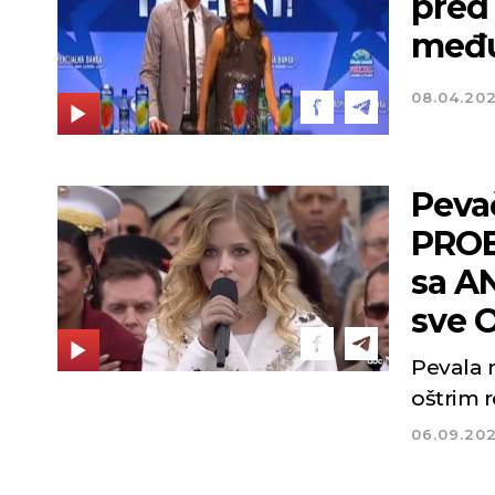
pred
među
08.04.20
Peva
PROBL
sa AN
sve 
Pevala n
oštrim 
06.09.20