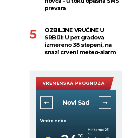
novca - u toku opasna SMS
prevara
OZBILJNE VRUĆINE U
SRBIJI: U pet gradova
izmereno 38 stepeni, na
snazi crveni meteo-alarm
VREMENSKA PROGNOZA
rad
Novi Sad
Vedro nebo
Vedro 
Min temp:
22
Min temp:
23
°C
°C
C
°C