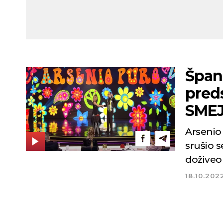
Špan
preds
SME
Arsenio 
srušio s
doživeo
18.10.202