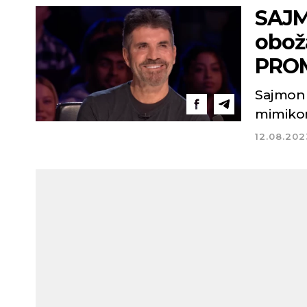
SAJM
oboža
PROM
Sajmon 
mimikom
12.08.202