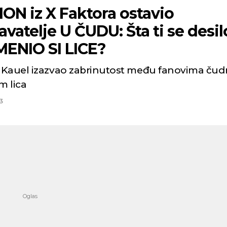
ON iz X Faktora ostavio
vatelje U ČUDU: Šta ti se desil
ENIO SI LICE?
Kauel izazvao zabrinutost među fanovima ču
 lica
3