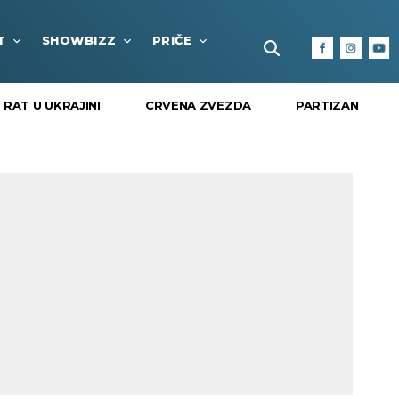
T
SHOWBIZZ
PRIČE
FUN BOX
KULTURA I
RAT U UKRAJINI
CRVENA ZVEZDA
PARTIZAN