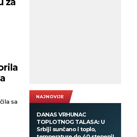
u za
rila
da
NAJNOVIJE
čila sa
DANAS VRHUNAC
TOPLOTNOG TALASA: U
Srbiji sunčano i toplo,
temperature do 40 stepeni!