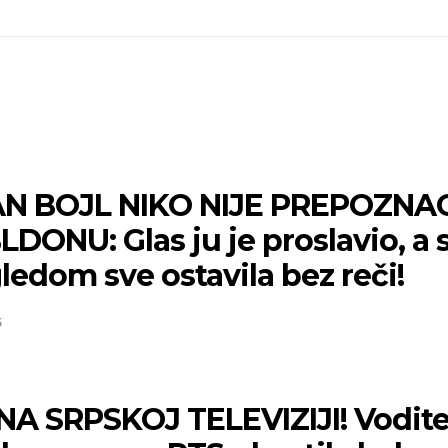
N BOJL NIKO NIJE PREPOZNA
DONU: Glas ju je proslavio, a 
gledom sve ostavila bez reči!
5
NA SRPSKOJ TELEVIZIJI! Vodite