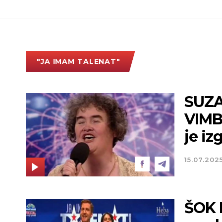
"JA IMAM TALENAT"
SUZA
VIMBL
je iz
15.07.202
ŠOK 