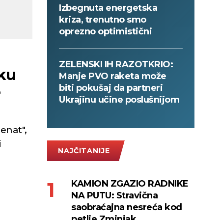
Izbegnuta energetska
kriza, trenutno smo
oprezno optimistični
ZELENSKI IH RAZOTKRIO:
ku
Manje PVO raketa može
biti pokušaj da partneri
e
Ukrajinu učine poslušnijom
enat",
i
NAJČITANIJE
KAMION ZGAZIO RADNIKE
NA PUTU: Stravična
saobraćajna nesreća kod
petlje Zminjak