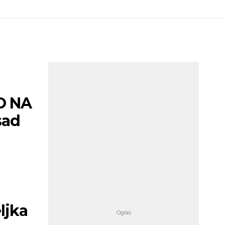
O NA
sad
ljka