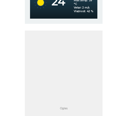
24
Max temp:
39
Max temp:
39
°C
°C
Vetar:
3
m/s
Vetar:
2
m/s
Vlažnost:
63
%
Vlažnost:
42
%