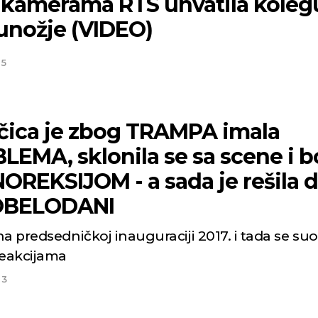
 kamerama RTS uhvatila koleg
nožje (VIDEO)
25
čica je zbog TRAMPA imala
EMA, sklonila se sa scene i bo
OREKSIJOM - a sada je rešila 
OBELODANI
a predsedničkoj inauguraciji 2017. i tada se suo
reakcijama
23