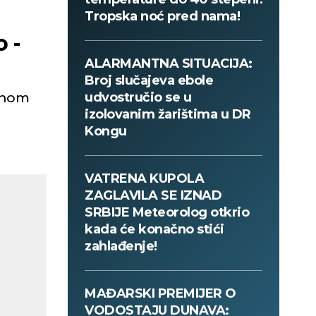
Tropska noć pred nama!
o -
ALARMANTNA SITUACIJA:
Broj slučajeva ebole
dnom
udvostručio se u
izolovanim žarištima u DR
Kongu
VATRENA KUPOLA
ZAGLAVILA SE IZNAD
SRBIJE Meteorolog otkrio
kada će konačno stići
zahlađenje!
MAĐARSKI PREMIJER O
VODOSTAJU DUNAVA: