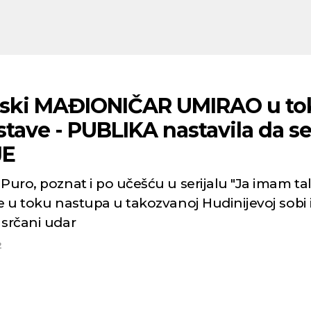
ski MAĐIONIČAR UMIRAO u to
tave - PUBLIKA nastavila da s
JE
Puro, poznat i po učešću u serijalu "Ja imam tal
e u toku nastupa u takozvanoj Hudinijevoj sobi 
 srčani udar
2