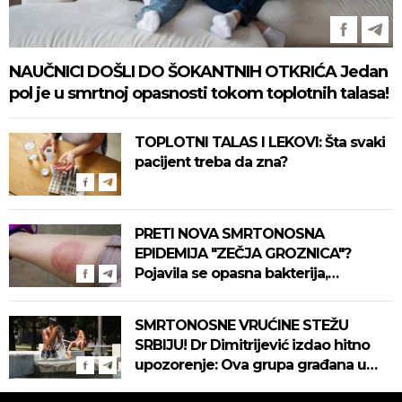
NAUČNICI DOŠLI DO ŠOKANTNIH OTKRIĆA Jedan
pol je u smrtnoj opasnosti tokom toplotnih talasa!
TOPLOTNI TALAS I LEKOVI: Šta svaki
pacijent treba da zna?
PRETI NOVA SMRTONOSNA
EPIDEMIJA "ZEČJA GROZNICA"?
Pojavila se opasna bakterija,
pogledajte kako se prenosi
SMRTONOSNE VRUĆINE STEŽU
SRBIJU! Dr Dimitrijević izdao hitno
upozorenje: Ova grupa građana u
najvećoj opasnosti! (VIDEO)