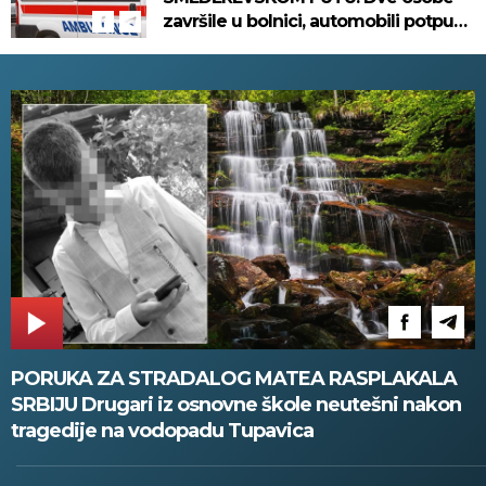
završile u bolnici, automobili potpuno
uništeni!
PORUKA ZA STRADALOG MATEA RASPLAKALA
SRBIJU Drugari iz osnovne škole neutešni nakon
tragedije na vodopadu Tupavica