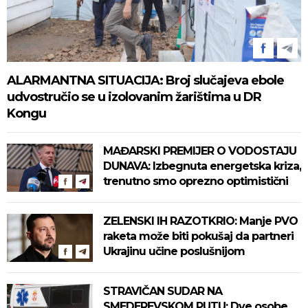
ALARMANTNA SITUACIJA: Broj slučajeva ebole
udvostručio se u izolovanim žarištima u DR
Kongu
MAĐARSKI PREMIJER O VODOSTAJU
DUNAVA: Izbegnuta energetska kriza,
trenutno smo oprezno optimistični
ZELENSKI IH RAZOTKRIO: Manje PVO
raketa može biti pokušaj da partneri
Ukrajinu učine poslušnijom
STRAVIČAN SUDAR NA
SMEDEREVSKOM PUTU: Dve osobe