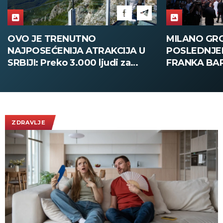
MILANO GRCAO U SUZAMA NA
HAMBURG O
POSLEDNJEM ISPRAĆAJU
300.000 uče
FRANKA BAREZIJA: Hiljade ljudi
ponosa uz n
ispratilo Kajzera Franca uz
bezbednosti
ovacije - pogledajte slike koje
obilaze planetu
ZDRAVLJE