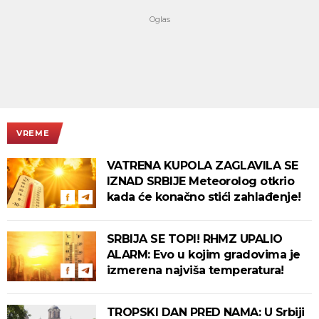
VREME
VATRENA KUPOLA ZAGLAVILA SE
IZNAD SRBIJE Meteorolog otkrio
kada će konačno stići zahlađenje!
SRBIJA SE TOPI! RHMZ UPALIO
ALARM: Evo u kojim gradovima je
izmerena najviša temperatura!
TROPSKI DAN PRED NAMA: U Srbiji