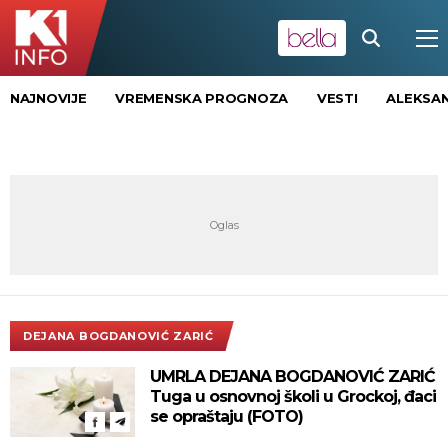
NAJNOVIJE
VREMENSKA PROGNOZA
VESTI
ALEKSAN
DEJANA BOGDANOVIĆ ZARIĆ
UMRLA DEJANA BOGDANOVIĆ ZARIĆ
Tuga u osnovnoj školi u Grockoj, đaci
se opraštaju (FOTO)