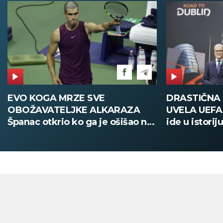
DRASTIČNA PROMENA KOJU JE
POŽAR U V
UVELA UEFA Stari način žreba
Deca i zapos
ide u istoriju, od sada sve
digitalno