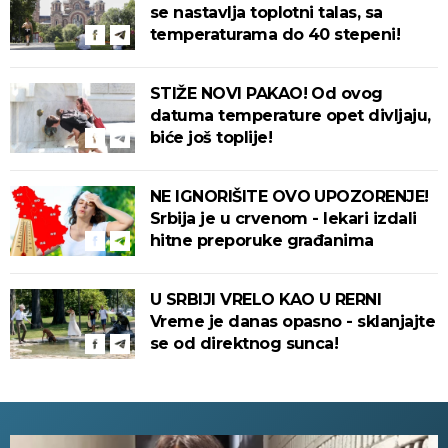
se nastavlja toplotni talas, sa
temperaturama do 40 stepeni!
STIŽE NOVI PAKAO! Od ovog
datuma temperature opet divljaju,
biće još toplije!
NE IGNORIŠITE OVO UPOZORENJE!
Srbija je u crvenom - lekari izdali
hitne preporuke građanima
U SRBIJI VRELO KAO U RERNI
Vreme je danas opasno - sklanjajte
se od direktnog sunca!