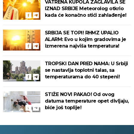
VATRENA KUPOLA ZAGLAVILA SE
IZNAD SRBIJE Meteorolog otkrio
kada će konačno stići zahlađenje!
SRBIJA SE TOPI! RHMZ UPALIO
ALARM: Evo u kojim gradovima je
izmerena najviša temperatura!
TROPSKI DAN PRED NAMA: U Srbiji
se nastavlja toplotni talas, sa
temperaturama do 40 stepeni!
STIŽE NOVI PAKAO! Od ovog
datuma temperature opet divljaju,
biće još toplije!