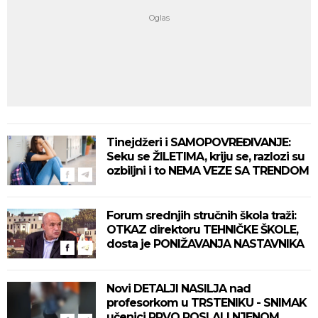
Tinejdžeri i SAMOPOVREĐIVANJE:
Seku se ŽILETIMA, kriju se, razlozi su
ozbiljni i to NEMA VEZE SA TRENDOM
Forum srednjih stručnih škola traži:
OTKAZ direktoru TEHNIČKE ŠKOLE,
dosta je PONIŽAVANJA NASTAVNIKA
Novi DETALJI NASILJA nad
profesorkom u TRSTENIKU - SNIMAK
učenici PRVO POSLALI NJENOM