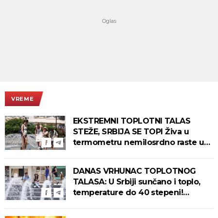
VREME
EKSTREMNI TOPLOTNI TALAS
STEŽE, SRBIJA SE TOPI Živa u
termometru nemilosrdno raste u
ovim gradovima
DANAS VRHUNAC TOPLOTNOG
TALASA: U Srbiji sunčano i toplo,
temperature do 40 stepeni!
Tropska noć pred nama!