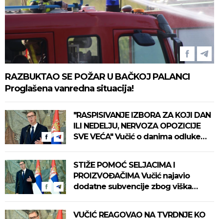
RAZBUKTAO SE POŽAR U BAČKOJ PALANCI
Proglašena vanredna situacija!
"RASPISIVANJE IZBORA ZA KOJI DAN
ILI NEDELJU, NERVOZA OPOZICIJE
SVE VEĆA" Vučić o danima odluke
koji su pred Srbijom
STIŽE POMOĆ SELJACIMA I
PROIZVOĐAČIMA Vučić najavio
dodatne subvencije zbog viška
mleka
VUČIĆ REAGOVAO NA TVRDNJE KO