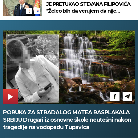
JE PRETUKAO STEVANA FILIPOVIĆA
"Želeo bih da verujem da nije
politička izmišljotina..."
PORUKA ZA STRADALOG MATEA RASPLAKALA
SRBIJU Drugari iz osnovne škole neutešni nakon
tragedije na vodopadu Tupavica