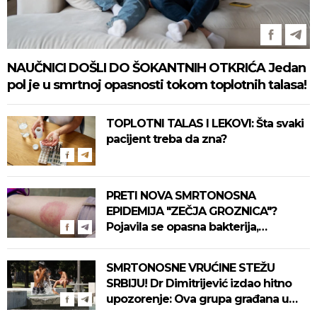
NAUČNICI DOŠLI DO ŠOKANTNIH OTKRIĆA Jedan
pol je u smrtnoj opasnosti tokom toplotnih talasa!
TOPLOTNI TALAS I LEKOVI: Šta svaki
pacijent treba da zna?
PRETI NOVA SMRTONOSNA
EPIDEMIJA "ZEČJA GROZNICA"?
Pojavila se opasna bakterija,
pogledajte kako se prenosi
SMRTONOSNE VRUĆINE STEŽU
SRBIJU! Dr Dimitrijević izdao hitno
upozorenje: Ova grupa građana u
najvećoj opasnosti! (VIDEO)