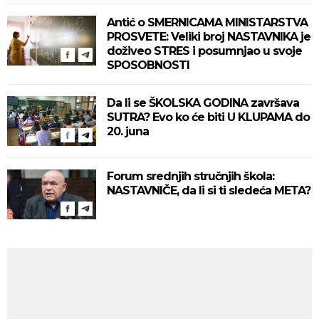
Antić o SMERNICAMA MINISTARSTVA
PROSVETE: Veliki broj NASTAVNIKA je
doživeo STRES i posumnjao u svoje
SPOSOBNOSTI
Da li se ŠKOLSKA GODINA završava
SUTRA? Evo ko će biti U KLUPAMA do
20. juna
Forum srednjih stručnjih škola:
NASTAVNIČE, da li si ti sledeća META?