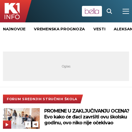
NAJNOVIJE
VREMENSKA PROGNOZA
VESTI
ALEKSAN
FORUM SREDNJIH STRUČNIH ŠKOLA
PROMENE U ZAKLJUČIVANJU OCENA?
Evo kako će đaci završiti ovu školsku
godinu, ovo niko nije očekivao