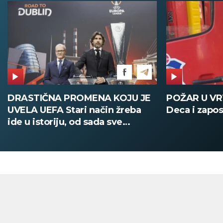
DRASTIČNA PROMENA KOJU JE
POŽAR U V
UVELA UEFA Stari način žreba
Deca i zapos
ide u istoriju, od sada sve
digitalno