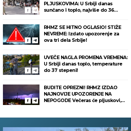
PLJUSKOVIMA: U Srbiji danas
sunčano i toplo, najviše do 36
stepeni!
RHMZ SE HITNO OGLASIO! STIŽE
NEVREME: Izdato upozorenje za
ova tri dela Srbije!
UVEČE NAGLA PROMENA VREMENA:
U Srbiji danas toplo, temperature
do 37 stepeni!
BUDITE OPREZNI! RHMZ IZDAO
NAJNOVIJE UPOZORENJE NA
NEPOGODE Večeras će pljuskovi,
grmljavina i olujni vetar pogoditi
ove delove zemlje!