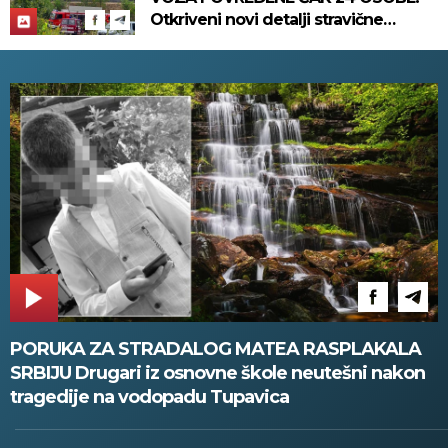
Otkriveni novi detalji stravične
nesreće koja se dogodila u
Bjelovaru! (FOTO)
PORUKA ZA STRADALOG MATEA RASPLAKALA
SRBIJU Drugari iz osnovne škole neutešni nakon
tragedije na vodopadu Tupavica