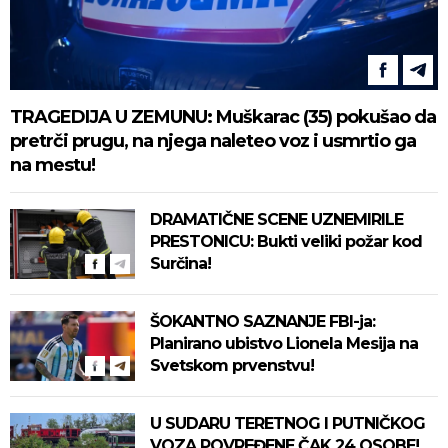
TRAGEDIJA U ZEMUNU: Muškarac (35) pokušao da
pretrči prugu, na njega naleteo voz i usmrtio ga
na mestu!
DRAMATIČNE SCENE UZNEMIRILE
PRESTONICU: Bukti veliki požar kod
Surčina!
ŠOKANTNO SAZNANJE FBI-ja:
Planirano ubistvo Lionela Mesija na
Svetskom prvenstvu!
U SUDARU TERETNOG I PUTNIČKOG
VOZA POVREĐENE ČAK 24 OSOBE!