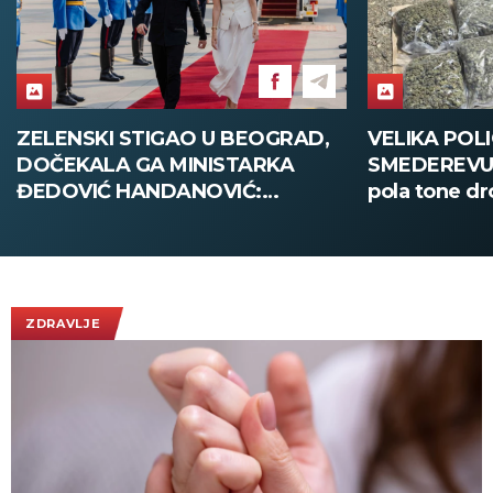
ZELENSKI STIGAO U BEOGRAD,
VELIKA POLI
DOČEKALA GA MINISTARKA
SMEDEREVU:
ĐEDOVIĆ HANDANOVIĆ:
pola tone dr
Predsednik Ukrajine prvi put u
poseti Srbiji - sutra sastanak sa
Vučićem! (FOTO/VIDEO)
ZDRAVLJE