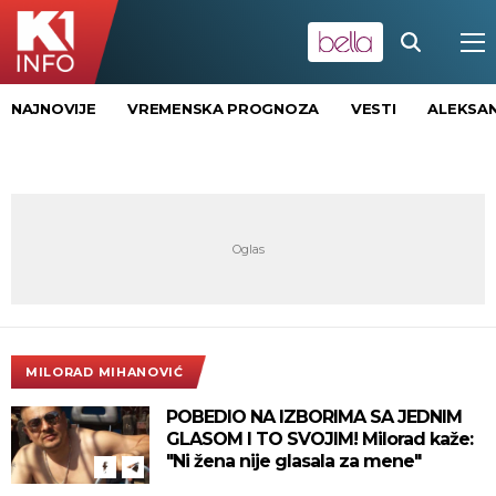
NAJNOVIJE
VREMENSKA PROGNOZA
VESTI
ALEKSAN
MILORAD MIHANOVIĆ
POBEDIO NA IZBORIMA SA JEDNIM
GLASOM I TO SVOJIM! Milorad kaže:
"Ni žena nije glasala za mene"