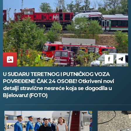
U SUDARU TERETNOG I PUTNIČKOG VOZA
POVREĐENE ČAK 24 OSOBE! Otkriveni novi
detalji stravične nesreće koja se dogodila u
Bjelovaru! (FOTO)