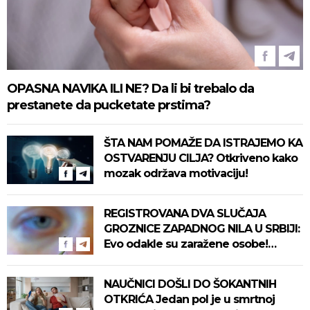
OPASNA NAVIKA ILI NE? Da li bi trebalo da
prestanete da pucketate prstima?
ŠTA NAM POMAŽE DA ISTRAJEMO KA
OSTVARENJU CILJA? Otkriveno kako
mozak održava motivaciju!
REGISTROVANA DVA SLUČAJA
GROZNICE ZAPADNOG NILA U SRBIJI:
Evo odakle su zaražene osobe!
Pročitajte na vreme savete "Batuta"
za zaštitu!
NAUČNICI DOŠLI DO ŠOKANTNIH
OTKRIĆA Jedan pol je u smrtnoj