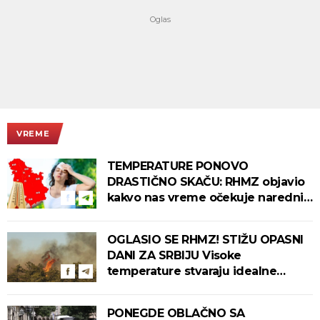
VREME
TEMPERATURE PONOVO
DRASTIČNO SKAČU: RHMZ objavio
kakvo nas vreme očekuje narednih
dana!
OGLASIO SE RHMZ! STIŽU OPASNI
DANI ZA SRBIJU Visoke
temperature stvaraju idealne
uslove za izbijanje i širenje požara!
PONEGDE OBLAČNO SA