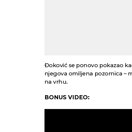
Đoković se ponovo pokazao kao
njegova omiljena pozornica – m
na vrhu.
BONUS VIDEO: