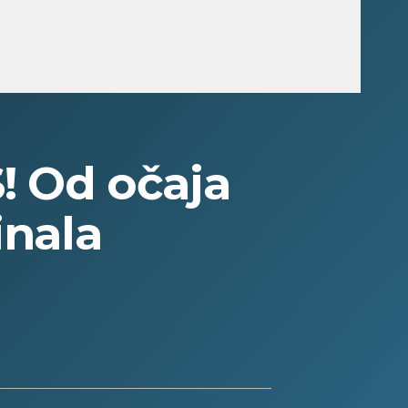
 Od očaja
inala