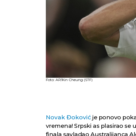
Foto: AP/Kin Cheung (STF)
Novak Đoković
je ponovo pokaz
vremena! Srpski as plasirao se u
finala savladao Australijanca A