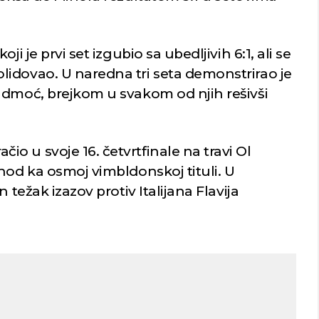
i je prvi set izgubio sa ubedljivih 6:1, ali se
idovao. U naredna tri seta demonstrirao je
admoć, brejkom u svakom od njih rešivši
 u svoje 16. četvrtfinale na travi Ol
hod ka osmoj vimbldonskoj tituli. U
 težak izazov protiv Italijana Flavija