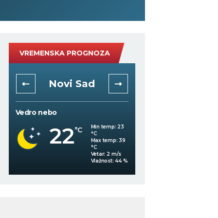
VREMENSKA PROGNOZA
Niš
Beogra
Vedro nebo
Vedro nebo
21
22
Min temp:
21
°C
°C
°C
Max temp:
37
°C
Vetar:
1
m/s
%
Vlažnost:
57
%