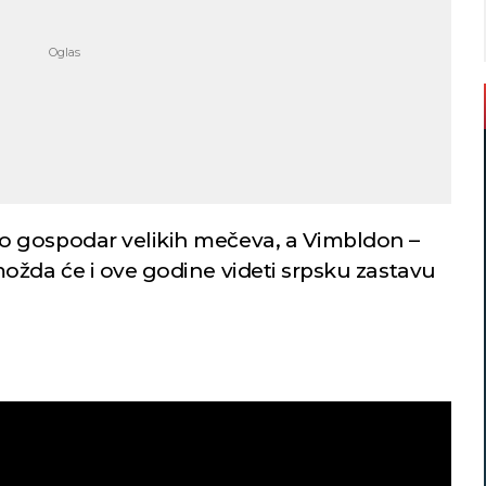
 gospodar velikih mečeva, a Vimbldon –
ožda će i ove godine videti srpsku zastavu