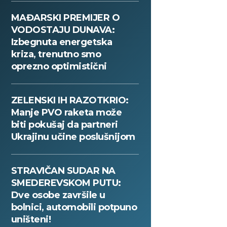
MAĐARSKI PREMIJER O
VODOSTAJU DUNAVA:
Izbegnuta energetska
kriza, trenutno smo
oprezno optimistični
ZELENSKI IH RAZOTKRIO:
Manje PVO raketa može
biti pokušaj da partneri
Ukrajinu učine poslušnijom
STRAVIČAN SUDAR NA
SMEDEREVSKOM PUTU:
Dve osobe završile u
bolnici, automobili potpuno
uništeni!