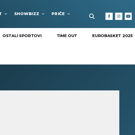
T
SHOWBIZZ
PRIČE
FUN BOX
KULTURA I
OSTALI SPORTOVI
TIME OUT
EUROBASKET 2025