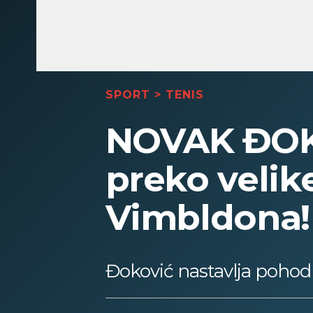
SPORT
>
TENIS
NOVAK ĐOKO
preko velik
Vimbldona!
Đoković nastavlja pohod k