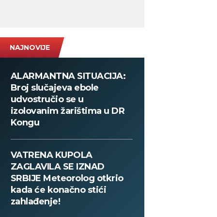
NAJNOVIJE
ALARMANTNA SITUACIJA:
Broj slučajeva ebole
udvostručio se u
izolovanim žarištima u DR
Kongu
VATRENA KUPOLA
ZAGLAVILA SE IZNAD
SRBIJE Meteorolog otkrio
kada će konačno stići
zahlađenje!