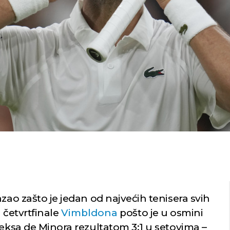
ao zašto je jedan od najvećih tenisera svih
 četvrtfinale
Vimbldona
pošto je u osmini
leksa de Minora rezultatom 3:1 u setovima –