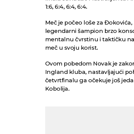
1:6, 6:4, 6:4, 6:4.
Meč je počeo loše za Đokovića, koj
legendarni šampion brzo konsol
mentalnu čvrstinu i taktičku n
meč u svoju korist.
Ovom pobedom Novak je zakoračio
Ingland kluba, nastavljajući po
četvrtfinalu ga očekuje još jedan
Kobolija.