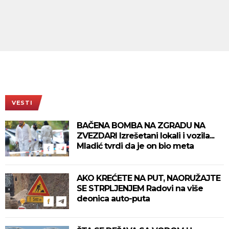
VESTI
BAČENA BOMBA NA ZGRADU NA
ZVEZDARI Izrešetani lokali i vozila...
Mladić tvrdi da je on bio meta
AKO KREĆETE NA PUT, NAORUŽAJTE
SE STRPLJENJEM Radovi na više
deonica auto-puta