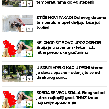
temperaturama do 40 stepeni!
STIŽE NOVI PAKAO! Od ovog datuma
temperature opet divljaju, biće još
toplije!
NE IGNORIŠITE OVO UPOZORENJE!
Srbija je u crvenom - lekari izdali
hitne preporuke građanima
U SRBIJI VRELO KAO U RERNI Vreme
je danas opasno - sklanjajte se od
direktnog sunca!
SRBIJA SE VEĆ USIJALA! Beograd od
jutros najtopliji grad, RHMZ izdao
najnovije upozorenje