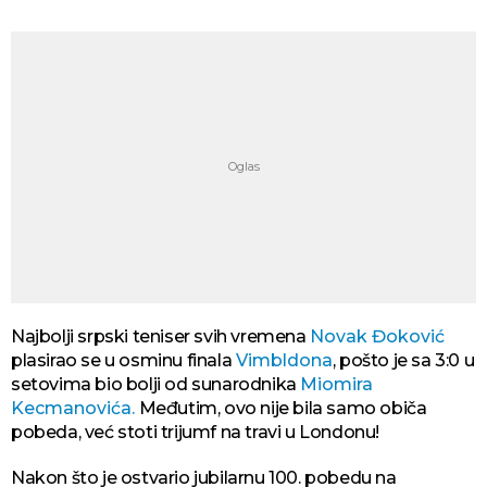
Najbolji srpski teniser svih vremena
Novak Đoković
plasirao se u osminu finala
Vimbldona
, pošto je sa 3:0 u
setovima bio bolji od sunarodnika
Miomira
Kecmanovića.
Međutim, ovo nije bila samo običa
pobeda, već stoti trijumf na travi u Londonu!
Nakon što je ostvario jubilarnu 100. pobedu na