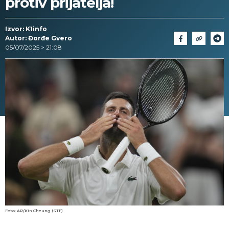
protiv prijatelja!
Izvor: K1info
Autor: Đorđe Gvero
05/07/2025 > 21:08
Foto: AP/Kin Cheung (STF)