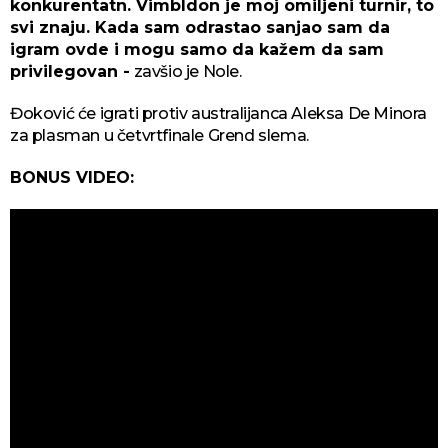
konkurentatn. Vimbldon je moj omiljeni turnir, to
svi znaju. Kada sam odrastao sanjao sam da
igram ovde i mogu samo da kažem da sam
privilegovan -
zavšio je Nole.
Đoković će igrati protiv australijanca Aleksa De Minora
za plasman u četvrtfinale Grend slema.
BONUS VIDEO: