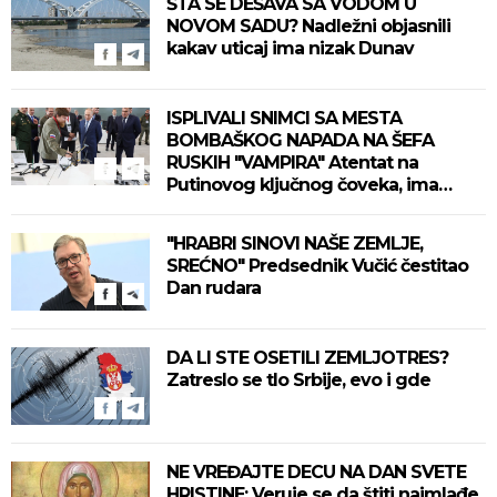
ŠTA SE DEŠAVA SA VODOM U
NOVOM SADU? Nadležni objasnili
kakav uticaj ima nizak Dunav
ISPLIVALI SNIMCI SA MESTA
BOMBAŠKOG NAPADA NA ŠEFA
RUSKIH "VAMPIRA" Atentat na
Putinovog ključnog čoveka, ima
mrtvih (VIDEO)
"HRABRI SINOVI NAŠE ZEMLJE,
SREĆNO" Predsednik Vučić čestitao
Dan rudara
DA LI STE OSETILI ZEMLJOTRES?
Zatreslo se tlo Srbije, evo i gde
NE VREĐAJTE DECU NA DAN SVETE
HRISTINE: Veruje se da štiti najmlađe,