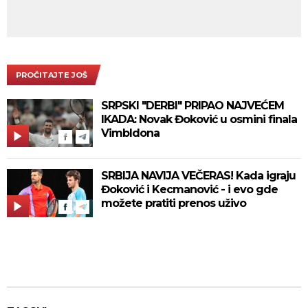
PROČITAJTE JOŠ
SRPSKI "DERBI" PRIPAO NAJVEĆEM
IKADA: Novak Đoković u osmini finala
Vimbldona
SRBIJA NAVIJA VEČERAS! Kada igraju
Đoković i Kecmanović - i evo gde
možete pratiti prenos uživo