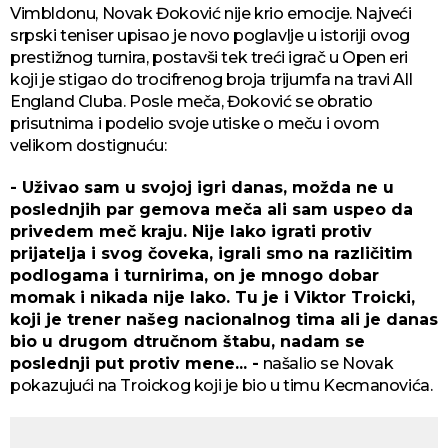
Vimbldonu, Novak Đoković nije krio emocije. Najveći
srpski teniser upisao je novo poglavlje u istoriji ovog
prestižnog turnira, postavši tek treći igrač u Open eri
koji je stigao do trocifrenog broja trijumfa na travi All
England Cluba. Posle meča, Đoković se obratio
prisutnima i podelio svoje utiske o meču i ovom
velikom dostignuću:
- Uživao sam u svojoj igri danas, možda ne u
poslednjih par gemova meča ali sam uspeo da
privedem meč kraju. Nije lako igrati protiv
prijatelja i svog čoveka, igrali smo na različitim
podlogama i turnirima, on je mnogo dobar
momak i nikada nije lako. Tu je i Viktor Troicki,
koji je trener našeg nacionalnog tima ali je danas
bio u drugom dtručnom štabu, nadam se
poslednji put protiv mene... -
našalio se Novak
pokazujući na Troickog koji je bio u timu Kecmanovića.