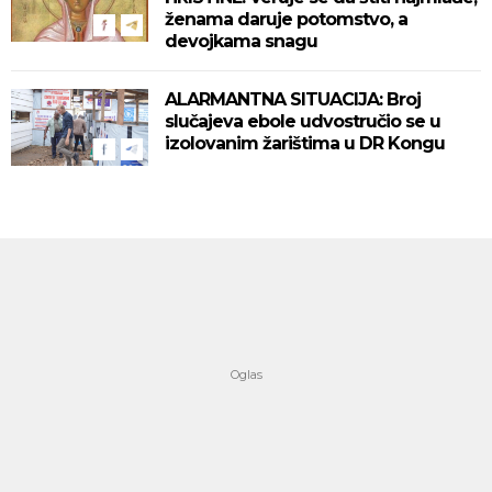
ženama daruje potomstvo, a
devojkama snagu
ALARMANTNA SITUACIJA: Broj
slučajeva ebole udvostručio se u
izolovanim žarištima u DR Kongu