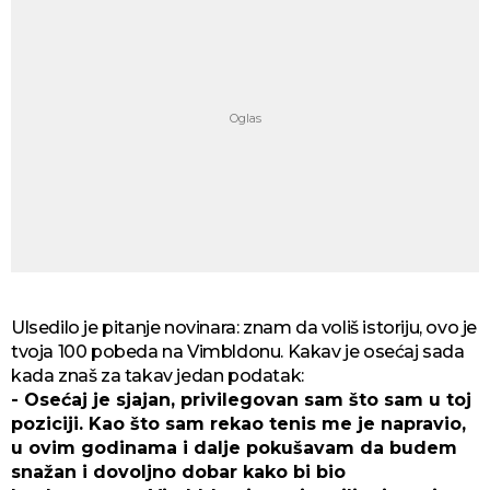
Ulsedilo je pitanje novinara: znam da voliš istoriju, ovo je
tvoja 100 pobeda na Vimbldonu. Kakav je osećaj sada
kada znaš za takav jedan podatak:
- Osećaj je sjajan, privilegovan sam što sam u toj
poziciji. Kao što sam rekao tenis me je napravio,
u ovim godinama i dalje pokušavam da budem
snažan i dovoljno dobar kako bi bio