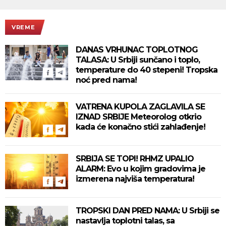
VREME
DANAS VRHUNAC TOPLOTNOG
TALASA: U Srbiji sunčano i toplo,
temperature do 40 stepeni! Tropska
noć pred nama!
VATRENA KUPOLA ZAGLAVILA SE
IZNAD SRBIJE Meteorolog otkrio
kada će konačno stići zahlađenje!
SRBIJA SE TOPI! RHMZ UPALIO
ALARM: Evo u kojim gradovima je
izmerena najviša temperatura!
TROPSKI DAN PRED NAMA: U Srbiji se
nastavlja toplotni talas, sa