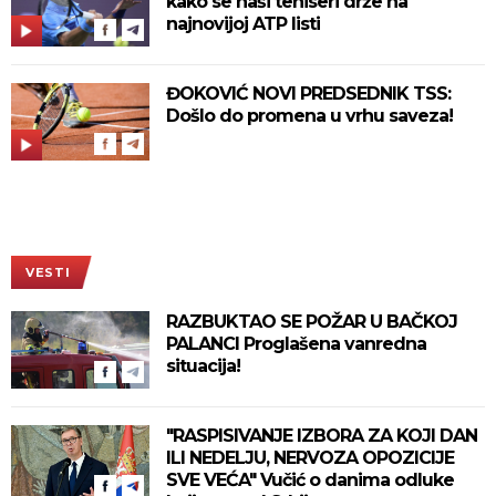
kako se naši teniseri drže na
najnovijoj ATP listi
ĐOKOVIĆ NOVI PREDSEDNIK TSS:
Došlo do promena u vrhu saveza!
VESTI
RAZBUKTAO SE POŽAR U BAČKOJ
PALANCI Proglašena vanredna
situacija!
"RASPISIVANJE IZBORA ZA KOJI DAN
ILI NEDELJU, NERVOZA OPOZICIJE
SVE VEĆA" Vučić o danima odluke