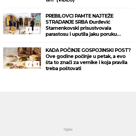
PREBILOVCI PAMTE NAJTEŽE
STRADANJE SRBA Đurđević
Stamenkovski prisustvovala
parastosu i uputila jaku poruku
(FOTO)
KADA POČINJE GOSPOJINSKI POST?
Ove godine počinje u petak, a evo
šta to znači za vernike i koja pravila
treba poštovati