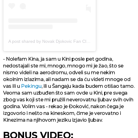
A post shared by Novak Djokovic Fan Club (@novakfanclub)
- Nolefam Kina, ja sam u Kini posle pet godina,
nedostajali ste mi, mnogo, mnogo mi je žao, što se
nismo videli na aerodromu, odveli su me nekim
okolnim izlazima, ali nadam se da ću videti mnoge od
vas ili u
Pekingu
, ili u Šangaju kada budem otišao tamo.
Veoma sam uzbuđen što sam ovde u Kini, pre svega
zbog vas koji ste mi pružili neverovatnu ljubav svih ovih
godina. Volim vas - rekao je Đoković, nakon čega je
izgovorio i nešto na kineskom, čime je verovatno i
Kinezima na njihovom jeziku izjavio ljubav.
BONUS VIDEO: