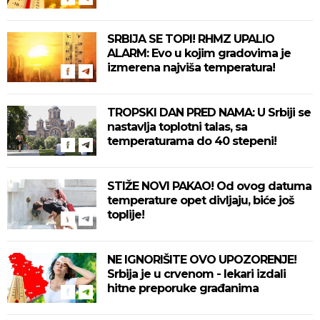
SRBIJA SE TOPI! RHMZ UPALIO
ALARM: Evo u kojim gradovima je
izmerena najviša temperatura!
TROPSKI DAN PRED NAMA: U Srbiji se
nastavlja toplotni talas, sa
temperaturama do 40 stepeni!
STIŽE NOVI PAKAO! Od ovog datuma
temperature opet divljaju, biće još
toplije!
NE IGNORIŠITE OVO UPOZORENJE!
Srbija je u crvenom - lekari izdali
hitne preporuke građanima