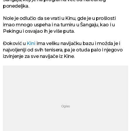
ponedeljka.
Nole je odlučio da se vrati u Kinu, gde je u prošlosti
imao mnogo uspeha i na turniru u Šangaju, kao i u
Pekingu i osvajao ih je više puta.
Đoković u
Kini
ima veliku navijačku bazu i možda je i
najvoljeniji od svih tenisera, pa je otuda palo i njegovo
izvinjenje za sve navijače iz Kine.