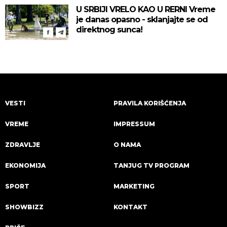
U SRBIJI VRELO KAO U RERNI Vreme
je danas opasno - sklanjajte se od
direktnog sunca!
VESTI
PRAVILA KORIŠĆENJA
VREME
IMPRESSUM
ZDRAVLJE
O NAMA
EKONOMIJA
TANJUG TV PROGRAM
SPORT
MARKETING
SHOWBIZZ
KONTAKT