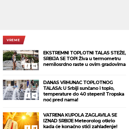
VREME
EKSTREMNI TOPLOTNI TALAS STEŽE,
SRBIJA SE TOPI Živa u termometru
nemilosrdno raste u ovim gradovima
DANAS VRHUNAC TOPLOTNOG
TALASA: U Srbiji sunčano i toplo,
temperature do 40 stepeni! Tropska
noć pred nama!
VATRENA KUPOLA ZAGLAVILA SE
IZNAD SRBIJE Meteorolog otkrio
kada će konačno stići zahlađenje!