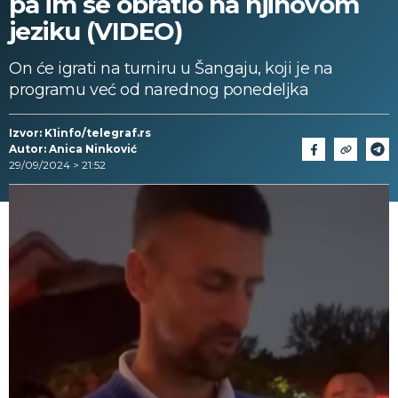
pa im se obratio na njihovom
jeziku (VIDEO)
On će igrati na turniru u Šangaju, koji je na
programu već od narednog ponedeljka
Izvor: K1info/telegraf.rs
Autor: Anica Ninković
29/09/2024 > 21:52