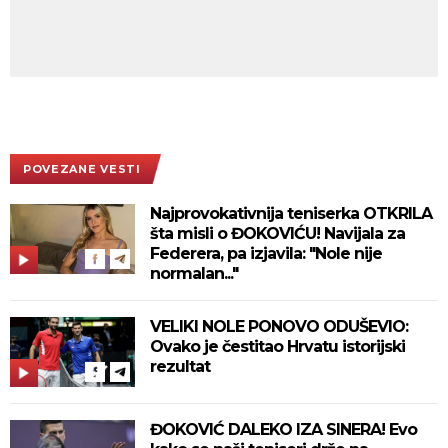
POVEZANE VESTI
Najprovokativnija teniserka OTKRILA
šta misli o ĐOKOVIĆU! Navijala za
Federera, pa izjavila: "Nole nije
normalan..."
VELIKI NOLE PONOVO ODUŠEVIO:
Ovako je čestitao Hrvatu istorijski
rezultat
ĐOKOVIĆ DALEKO IZA SINERA! Evo