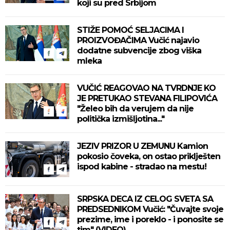
koji su pred Srbijom
STIŽE POMOĆ SELJACIMA I
PROIZVOĐAČIMA Vučić najavio
dodatne subvencije zbog viška
mleka
VUČIĆ REAGOVAO NA TVRDNJE KO
JE PRETUKAO STEVANA FILIPOVIĆA
"Želeo bih da verujem da nije
politička izmišljotina..."
JEZIV PRIZOR U ZEMUNU Kamion
pokosio čoveka, on ostao priklješten
ispod kabine - stradao na mestu!
SRPSKA DECA IZ CELOG SVETA SA
PREDSEDNIKOM Vučić: "Čuvajte svoje
prezime, ime i poreklo - i ponosite se
tim" (VIDEO)