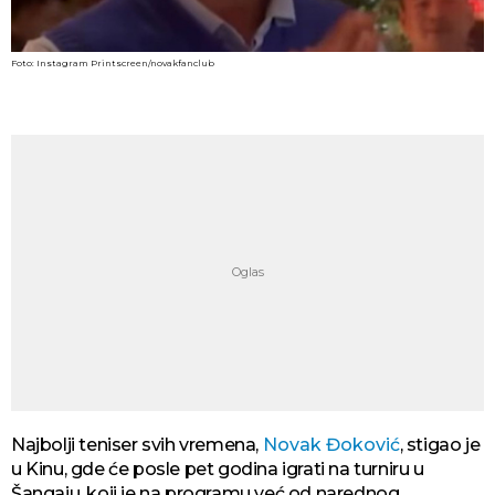
Foto: Instagram Printscreen/novakfanclub
Najbolji teniser svih vremena,
Novak Đoković
, stigao je
u Kinu, gde će posle pet godina igrati na turniru u
Šangaju, koji je na programu već od narednog