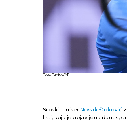
Foto: Tanjug/AP
Srpski teniser
Novak Đoković
z
listi, koja je objavljena danas, do