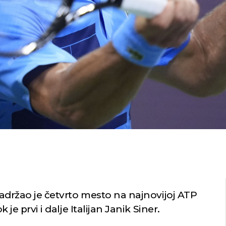
adržao je četvrto mesto na najnovijoj ATP
k je prvi i dalje Italijan Janik Siner.