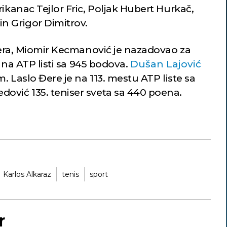
rikanac Tejlor Fric, Poljak Hubert Hurkač,
n Grigor Dimitrov.
isera, Miomir Kecmanović je nazadovao za
č na ATP listi sa 945 bodova.
Dušan Lajović
m. Laslo Đere je na 113. mestu ATP liste sa
ović 135. teniser sveta sa 440 poena.
Karlos Alkaraz
tenis
sport
r