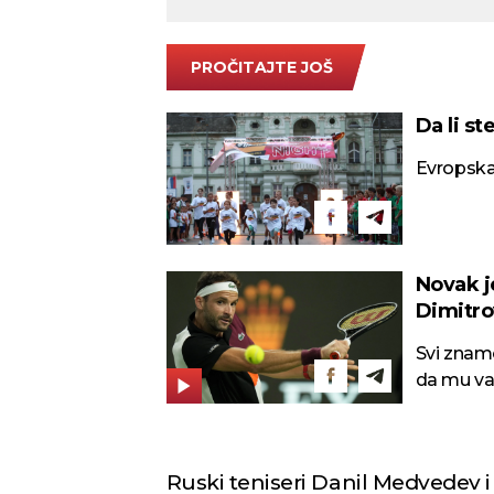
PROČITAJTE JOŠ
Da li st
Evropska 
Novak j
Dimitro
Svi znamo
da mu van
Ruski teniseri Danil Medvedev i 