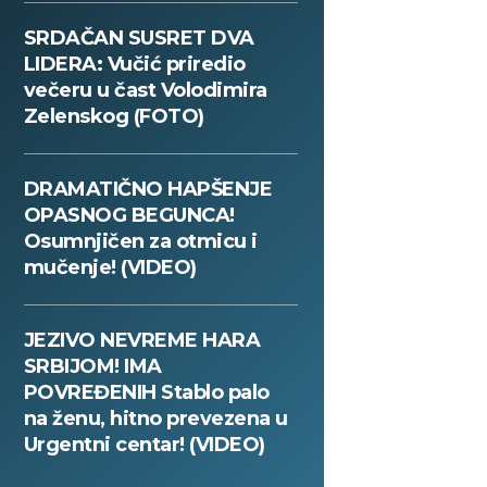
SRDAČAN SUSRET DVA
LIDERA: Vučić priredio
večeru u čast Volodimira
Zelenskog (FOTO)
DRAMATIČNO HAPŠENJE
OPASNOG BEGUNCA!
Osumnjičen za otmicu i
mučenje! (VIDEO)
JEZIVO NEVREME HARA
SRBIJOM! IMA
POVREĐENIH Stablo palo
na ženu, hitno prevezena u
Urgentni centar! (VIDEO)