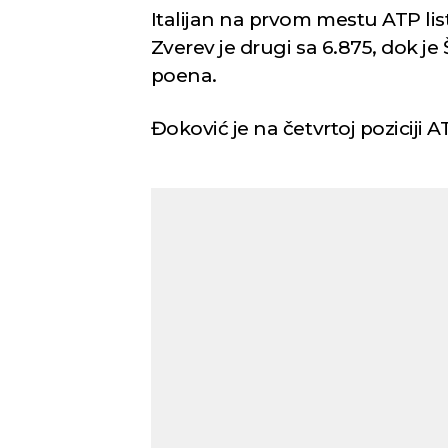
Italijan na prvom mestu ATP li
Zverev je drugi sa 6.875, dok j
poena.
Đoković je na četvrtoj poziciji 