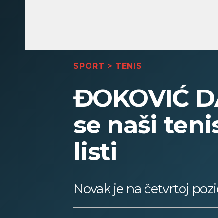
SPORT
>
TENIS
ĐOKOVIĆ DA
se naši teni
listi
Novak je na četvrtoj pozi