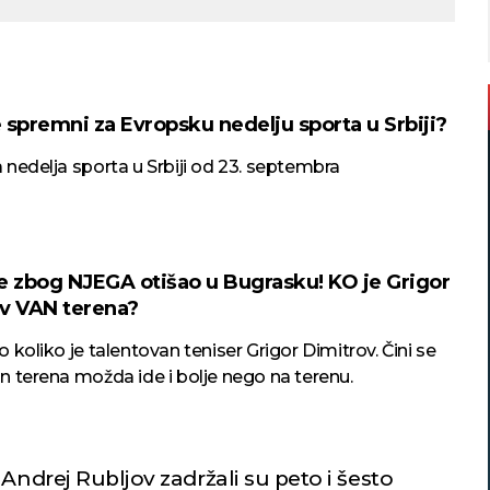
e spremni za Evropsku nedelju sporta u Srbiji?
nedelja sporta u Srbiji od 23. septembra
e zbog NJEGA otišao u Bugrasku! KO je Grigor
v VAN terena?
 koliko je talentovan teniser Grigor Dimitrov. Čini se
 terena možda ide i bolje nego na terenu.
Andrej Rubljov zadržali su peto i šesto