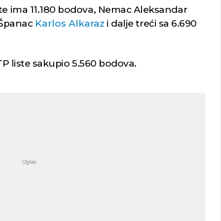
ste ima 11.180 bodova, Nemac Aleksandar
e Španac
Karlos Alkaraz
i dalje treći sa 6.690
ATP liste sakupio 5.560 bodova.