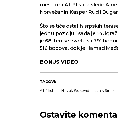
mesto na ATP listi, a slede Ame
Norvežanin Kasper Rud i Bugari
Što se tiče ostalih srpskih ten
jednu poziciju i sada je 54. igra
je 68. teniser sveta sa 791 bodo
516 bodova, dok je Hamad Međed
BONUS VIDEO
TAGOVI:
ATP lista
Novak Đoković
Janik Siner
Ostavite komenta