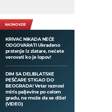
NAJNOVIJE
KRIVAC NIKADA NEĆE
ODGOVARATI Ukradeno
prstenje iz zlatare, nećete
verovati ko je lopov!
DIM SA DELIBLATSKE
PEŠČARE STIGAO DO
BEOGRADA! Vetar raznosi
miris paljevine po celom
gradu, ne može da se diše!
(VIDEO)