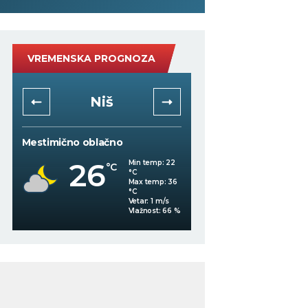
VREMENSKA PROGNOZA
Niš
Beogra
Mestimično oblačno
Vedro nebo
26
27
Min temp:
22
°C
°C
°C
Max temp:
36
°C
Vetar:
1
m/s
%
Vlažnost:
66
%