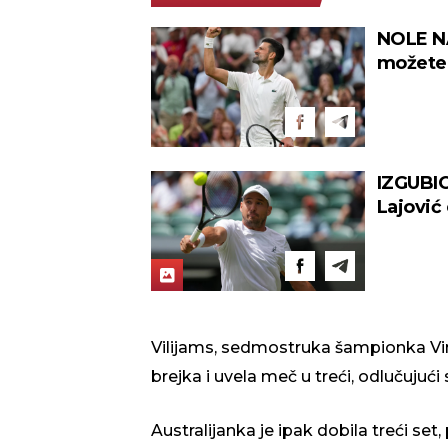
NOLE N
možete 
kolu Vi
IZGUBI
Lajović
Vilijams, sedmostruka šampionka Vim
brejka i uvela meč u treći, odlučujući 
Australijanka je ipak dobila treći set,