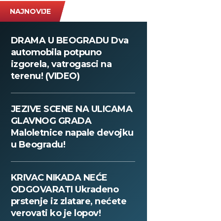
NAJNOVIJE
DRAMA U BEOGRADU Dva
automobila potpuno
izgorela, vatrogasci na
terenu! (VIDEO)
JEZIVE SCENE NA ULICAMA
GLAVNOG GRADA
Maloletnice napale devojku
u Beogradu!
KRIVAC NIKADA NEĆE
ODGOVARATI Ukradeno
prstenje iz zlatare, nećete
verovati ko je lopov!