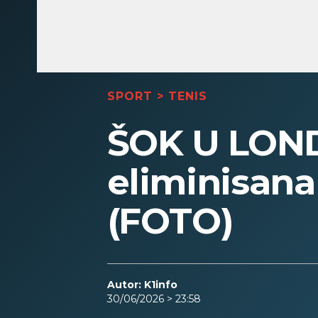
SPORT
>
TENIS
ŠOK U LOND
eliminisan
(FOTO)
Autor: K1info
30/06/2026 > 23:58