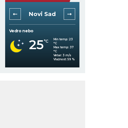
Niš
Beogra
Mestimično oblačno
Vedro nebo
26
Min temp:
22
°C
°C
25
°C
Max temp:
36
°C
Vetar:
2
m/s
%
Vlažnost:
68
%