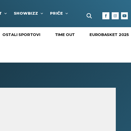
T
SHOWBIZZ
PRIČE
FUN BOX
KULTURA I
OSTALI SPORTOVI
TIME OUT
EUROBASKET 2025