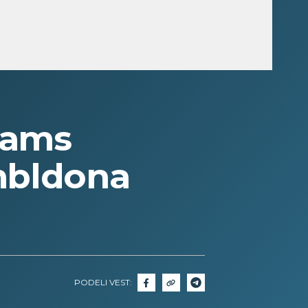
jams
mbldona
PODELI VEST: