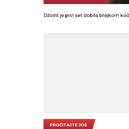
AP Photo/Maja Smiejkowska
Džoint je prvi set dobila brejkom kod
PROČITAJTE JOŠ