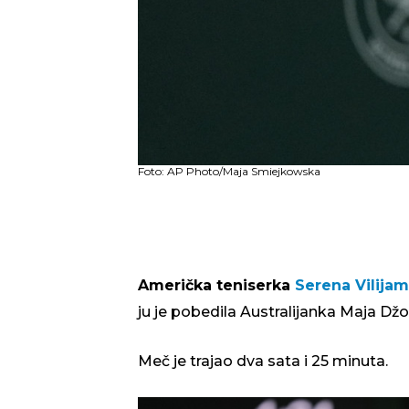
Foto: AP Photo/Maja Smiejkowska
Američka teniserka
Serena Vilijam
ju je pobedila Australijanka Maja Džoint
Meč je trajao dva sata i 25 minuta.