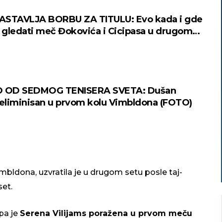
ASTAVLJA BORBU ZA TITULU: Evo kada i gde
gledati meč Đokovića i Cicipasa u drugom
mbldona!
O OD SEDMOG TENISERA SVETA: Dušan
 eliminisan u prvom kolu Vimbldona (FOTO)
bldona, uzvratila je u drugom setu posle taj-
set.
 pa je
Serena Vilijams poražena u prvom meču