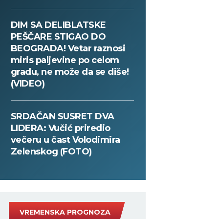
DIM SA DELIBLATSKE
PEŠČARE STIGAO DO
BEOGRADA! Vetar raznosi
miris paljevine po celom
gradu, ne može da se diše!
(VIDEO)
SRDAČAN SUSRET DVA
LIDERA: Vučić priredio
večeru u čast Volodimira
Zelenskog (FOTO)
VREMENSKA PROGNOZA