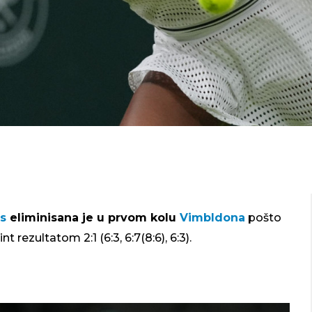
s
eliminisana je u prvom kolu
Vimbldona
pošto
 rezultatom 2:1 (6:3, 6:7(8:6), 6:3).