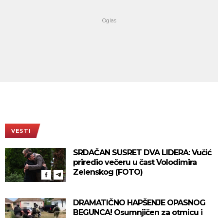
VESTI
SRDAČAN SUSRET DVA LIDERA: Vučić
priredio večeru u čast Volodimira
Zelenskog (FOTO)
DRAMATIČNO HAPŠENJE OPASNOG
BEGUNCA! Osumnjičen za otmicu i