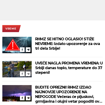
VREME
RHMZ SE HITNO OGLASIO! STIŽE
NEVREME: Izdato upozorenje za ova
tri dela Srbije!
UVEČE NAGLA PROMENA VREMENA: U
Srbiji danas toplo, temperature do 37
stepeni!
BUDITE OPREZNI! RHMZ IZDAO
NAJNOVIJE UPOZORENJE NA
NEPOGODE Večeras će pljuskovi,
grmljavina i olujni vetar pogoditi ove