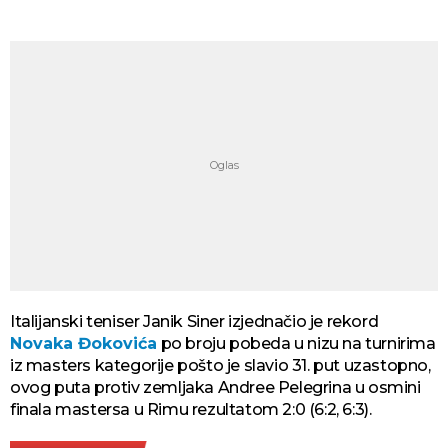
Italijanski teniser Janik Siner izjednačio je rekord
Novaka Đokovića
po broju pobeda u nizu na turnirima
iz masters kategorije pošto je slavio 31. put uzastopno,
ovog puta protiv zemljaka Andree Pelegrina u osmini
finala mastersa u Rimu rezultatom 2:0 (6:2, 6:3).