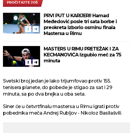
PROČITAJTE JOŠ
PRVI PUT U KARIJERI! Hamad
Međedović posle tri sata borbe i
preokreta izborio osminu finala
Mastersa u Rimu
MASTERS U RIMU PRETEŽAK I ZA
KECMANOVIĆA Izgubio meč za 75
minuta
Svetski broj jedan je lako trijumfovao protiv 155.
tenisera planete, do pobede je stigao za sat i 29
minuta, sa po dva brejka u oba seta.
Siner će u četvrtfinalu mastersa u Rimu igrati protiv
pobednika meča Andrej Rubljov - Nikoloz Basilašvili.