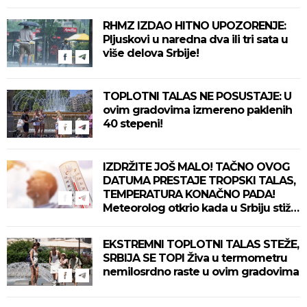
delove zemlje!
RHMZ IZDAO HITNO UPOZORENJE:
Pljuskovi u naredna dva ili tri sata u
više delova Srbije!
TOPLOTNI TALAS NE POSUSTAJE: U
ovim gradovima izmereno paklenih
40 stepeni!
IZDRŽITE JOŠ MALO! TAČNO OVOG
DATUMA PRESTAJE TROPSKI TALAS,
TEMPERATURA KONAČNO PADA!
Meteorolog otkrio kada u Srbiju stiže
zahlađenje!
EKSTREMNI TOPLOTNI TALAS STEŽE,
SRBIJA SE TOPI Živa u termometru
nemilosrdno raste u ovim gradovima