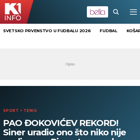
SVETSKO PRVENSTVO U FUDBALU 2026
FUDBAL
KOŠA
SPORT
>
TENIS
PAO ĐOKOVIĆEV REKORD!
Siner uradio ono što niko nije