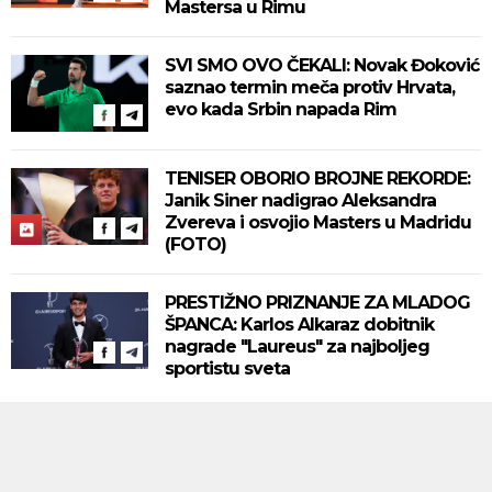
Mastersa u Rimu
SVI SMO OVO ČEKALI: Novak Đoković
saznao termin meča protiv Hrvata,
evo kada Srbin napada Rim
TENISER OBORIO BROJNE REKORDE:
Janik Siner nadigrao Aleksandra
Zvereva i osvojio Masters u Madridu
(FOTO)
PRESTIŽNO PRIZNANJE ZA MLADOG
ŠPANCA: Karlos Alkaraz dobitnik
nagrade "Laureus" za najboljeg
sportistu sveta