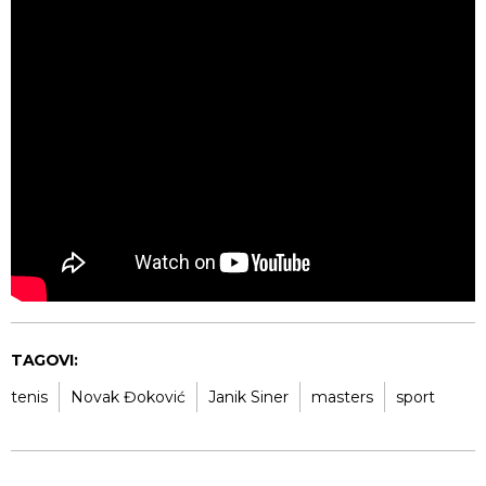
TAGOVI:
tenis
Novak Đoković
Janik Siner
masters
sport