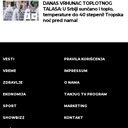
DANAS VRHUNAC TOPLOTNOG
TALASA: U Srbiji sunčano i toplo,
temperature do 40 stepeni! Tropska
noć pred nama!
VESTI
PRAVILA KORIŠĆENJA
VREME
IMPRESSUM
ZDRAVLJE
O NAMA
EKONOMIJA
TANJUG TV PROGRAM
SPORT
MARKETING
SHOWBIZZ
KONTAKT