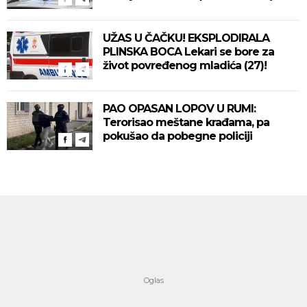
UŽAS U ČAČKU! EKSPLODIRALA
PLINSKA BOCA Lekari se bore za
život povređenog mladića (27)!
PAO OPASAN LOPOV U RUMI:
Terorisao meštane krađama, pa
pokušao da pobegne policiji