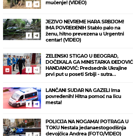
mučenje! (VIDEO)
JEZIVO NEVREME HARA SRBIJOM!
IMA POVREĐENIH Stablo palo na
ženu, hitno prevezena u Urgentni
centar! (VIDEO)
ZELENSKI STIGAO U BEOGRAD,
DOČEKALA GA MINISTARKA ĐEDOVIĆ
HANDANOVIĆ: Predsednik Ukrajine
prvi put u poseti Srbiji - sutra
sastanak sa Vučićem! (FOTO/VIDEO)
LANČANI SUDAR NA GAZELI Ima
povređenih! Hitna pomoć na licu
mesta!
POLICIJA NA NOGAMA! POTRAGA U
TOKU Nestala jedanaestogodišnja
devojčica Andrea (FOTO/VIDEO)