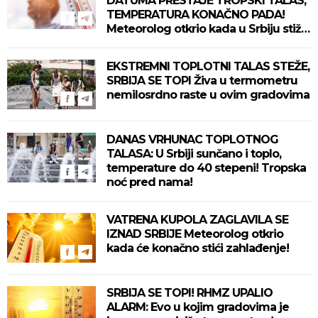
DATUMA PRESTAJE TROPSKI TALAS,
TEMPERATURA KONAČNO PADA!
Meteorolog otkrio kada u Srbiju stiže
zahlađenje!
EKSTREMNI TOPLOTNI TALAS STEŽE,
SRBIJA SE TOPI Živa u termometru
nemilosrdno raste u ovim gradovima
DANAS VRHUNAC TOPLOTNOG
TALASA: U Srbiji sunčano i toplo,
temperature do 40 stepeni! Tropska
noć pred nama!
VATRENA KUPOLA ZAGLAVILA SE
IZNAD SRBIJE Meteorolog otkrio
kada će konačno stići zahlađenje!
SRBIJA SE TOPI! RHMZ UPALIO
ALARM: Evo u kojim gradovima je