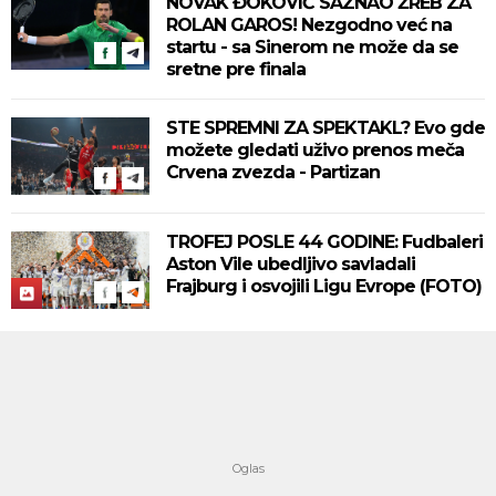
NOVAK ĐOKOVIĆ SAZNAO ŽREB ZA
ROLAN GAROS! Nezgodno već na
startu - sa Sinerom ne može da se
sretne pre finala
STE SPREMNI ZA SPEKTAKL? Evo gde
možete gledati uživo prenos meča
Crvena zvezda - Partizan
TROFEJ POSLE 44 GODINE: Fudbaleri
Aston Vile ubedljivo savladali
Frajburg i osvojili Ligu Evrope (FOTO)