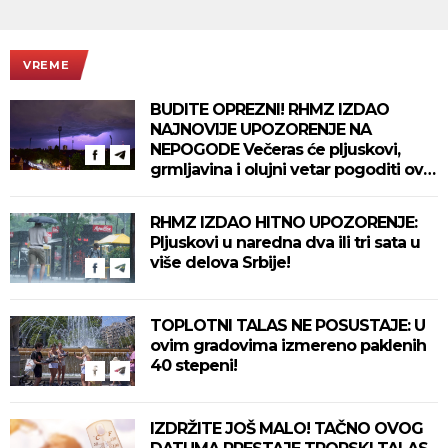
VREME
BUDITE OPREZNI! RHMZ IZDAO
NAJNOVIJE UPOZORENJE NA
NEPOGODE Večeras će pljuskovi,
grmljavina i olujni vetar pogoditi ove
delove zemlje!
RHMZ IZDAO HITNO UPOZORENJE:
Pljuskovi u naredna dva ili tri sata u
više delova Srbije!
TOPLOTNI TALAS NE POSUSTAJE: U
ovim gradovima izmereno paklenih
40 stepeni!
IZDRŽITE JOŠ MALO! TAČNO OVOG