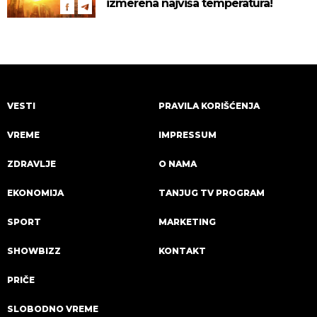
izmerena najviša temperatura!
VESTI
PRAVILA KORIŠĆENJA
VREME
IMPRESSUM
ZDRAVLJE
O NAMA
EKONOMIJA
TANJUG TV PROGRAM
SPORT
MARKETING
SHOWBIZZ
KONTAKT
PRIČE
SLOBODNO VREME