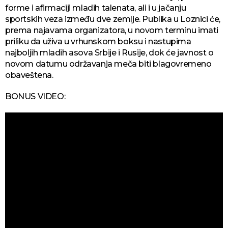
forme i afirmaciji mladih talenata, ali i u jačanju
sportskih veza između dve zemlje. Publika u Loznici će,
prema najavama organizatora, u novom terminu imati
priliku da uživa u vrhunskom boksu i nastupima
najboljih mladih asova Srbije i Rusije, dok će javnost o
novom datumu održavanja meča biti blagovremeno
obaveštena.
BONUS VIDEO: