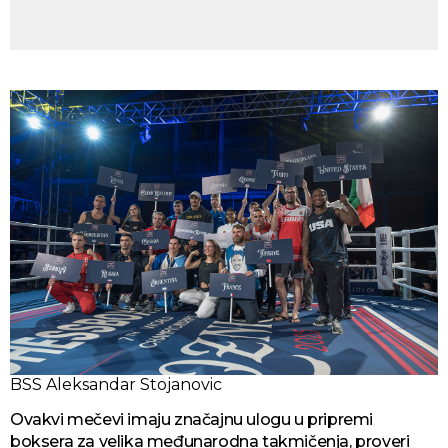
BSS Aleksandar Stojanovic
Ovakvi mečevi imaju značajnu ulogu u pripremi
boksera za velika međunarodna takmičenja, proveri