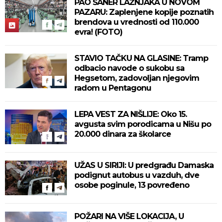
PAO ŠANER LAŽNJAKA U NOVOM
PAZARU: Zaplenjene kopije poznatih
brendova u vrednosti od 110.000
evra! (FOTO)
STAVIO TAČKU NA GLASINE: Tramp
odbacio navode o sukobu sa
Hegsetom, zadovoljan njegovim
radom u Pentagonu
LEPA VEST ZA NIŠLIJE: Oko 15.
avgusta svim porodicama u Nišu po
20.000 dinara za školarce
UŽAS U SIRIJI: U predgrađu Damaska
podignut autobus u vazduh, dve
osobe poginule, 13 povređeno
POŽARI NA VIŠE LOKACIJA, U