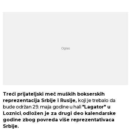
Treći prijateljski meč muških bokserskih
reprezentacija Srbije i Rusije,
koji je trebalo da
bude održan 29. maja godine u hali
"Lagator" u
Loznici
,
odložen je za drugi deo kalendarske
godine zbog povreda više reprezentativaca
Srbije.