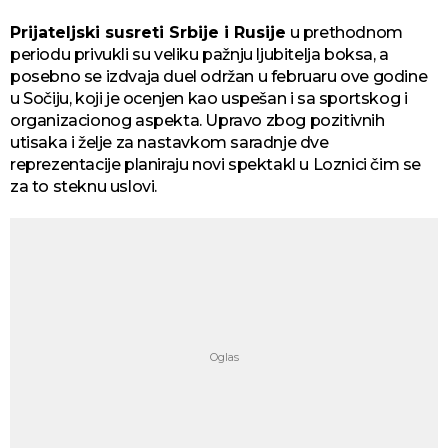
Prijateljski susreti Srbije i Rusije
u prethodnom
periodu privukli su veliku pažnju ljubitelja boksa, a
posebno se izdvaja duel održan u februaru ove godine
u Sočiju, koji je ocenjen kao uspešan i sa sportskog i
organizacionog aspekta. Upravo zbog pozitivnih
utisaka i želje za nastavkom saradnje dve
reprezentacije planiraju novi spektakl u Loznici čim se
za to steknu uslovi.