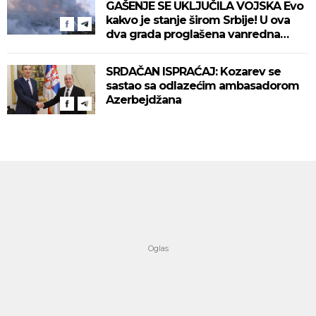
GAŠENJE SE UKLJUČILA VOJSKA Evo
kakvo je stanje širom Srbije! U ova
dva grada proglašena vanredna
situacija! (VIDEO)
SRDAČAN ISPRAĆAJ: Kozarev se
sastao sa odlazećim ambasadorom
Azerbejdžana