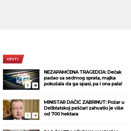
VESTI
NEZAPAMĆENA TRAGEDIJA: Dečak
padao sa sedmog sprata, majka
pokušala da ga spasi, pa i ona pala!
MINISTAR DAČIĆ ZABRINUT: Požar u
Deliblatskoj peščari zahvatio je više
od 700 hektara