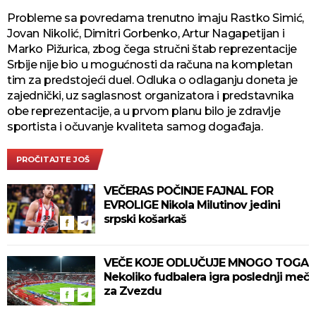
Probleme sa povredama trenutno imaju Rastko Simić,
Jovan Nikolić, Dimitri Gorbenko, Artur Nagapetijan i
Marko Pižurica, zbog čega stručni štab reprezentacije
Srbije nije bio u mogućnosti da računa na kompletan
tim za predstojeći duel. Odluka o odlaganju doneta je
zajednički, uz saglasnost organizatora i predstavnika
obe reprezentacije, a u prvom planu bilo je zdravlje
sportista i očuvanje kvaliteta samog događaja.
PROČITAJTE JOŠ
VEČERAS POČINJE FAJNAL FOR
EVROLIGE Nikola Milutinov jedini
srpski košarkaš
VEČE KOJE ODLUČUJE MNOGO TOGA
Nekoliko fudbalera igra poslednji meč
za Zvezdu