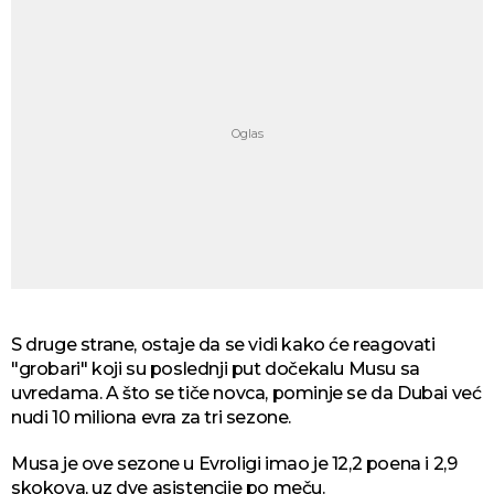
S druge strane, ostaje da se vidi kako će reagovati
"grobari" koji su poslednji put dočekalu Musu sa
uvredama. A što se tiče novca, pominje se da Dubai već
nudi 10 miliona evra za tri sezone.
Musa je ove sezone u Evroligi imao je 12,2 poena i 2,9
skokova, uz dve asistencije po meču.