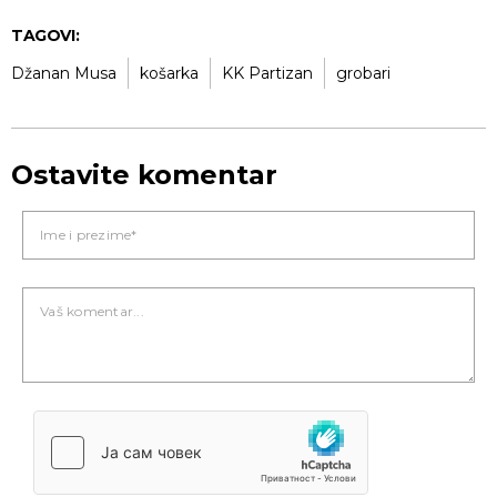
TAGOVI:
Džanan Musa
košarka
KK Partizan
grobari
Ostavite komentar