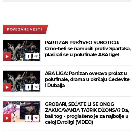
POVEZANE VESTI
PARTIZAN PREŽIVEO SUBOTICU:
Crno-beli se namučili protiv Spartaka,
plasirali se u polufinale ABA lige!
ABA LIGA: Partizan overava prolaz u
polufinale, drama u okršaju Cedevite
i Dubaija
GROBARI, SEĆATE LI SE ONOG
ZAKUCAVANJA TAJRIK DŽONSA? Da,
baš tog - proglašeno je za najbolje u
celoj Evroligi (VIDEO)