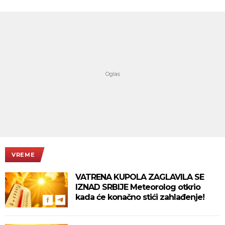
VREME
VATRENA KUPOLA ZAGLAVILA SE
IZNAD SRBIJE Meteorolog otkrio
kada će konačno stići zahlađenje!