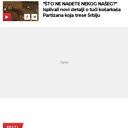
"ŠTO NE NAĐETE NEKOG NAŠEG?"
Isplivali novi detalji o tuči košarkaša
Partizana koja trese Srbiju
VESTI