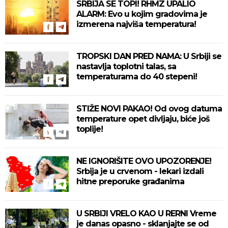
SRBIJA SE TOPI! RHMZ UPALIO
ALARM: Evo u kojim gradovima je
izmerena najviša temperatura!
TROPSKI DAN PRED NAMA: U Srbiji se
nastavlja toplotni talas, sa
temperaturama do 40 stepeni!
STIŽE NOVI PAKAO! Od ovog datuma
temperature opet divljaju, biće još
toplije!
NE IGNORIŠITE OVO UPOZORENJE!
Srbija je u crvenom - lekari izdali
hitne preporuke građanima
U SRBIJI VRELO KAO U RERNI Vreme
je danas opasno - sklanjajte se od