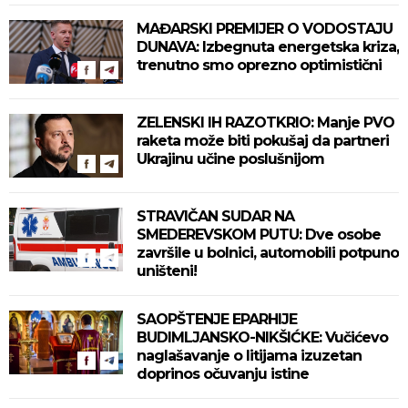
MAĐARSKI PREMIJER O VODOSTAJU
DUNAVA: Izbegnuta energetska kriza,
trenutno smo oprezno optimistični
ZELENSKI IH RAZOTKRIO: Manje PVO
raketa može biti pokušaj da partneri
Ukrajinu učine poslušnijom
STRAVIČAN SUDAR NA
SMEDEREVSKOM PUTU: Dve osobe
završile u bolnici, automobili potpuno
uništeni!
SAOPŠTENJE EPARHIJE
BUDIMLJANSKO-NIKŠIĆKE: Vučićevo
naglašavanje o litijama izuzetan
doprinos očuvanju istine