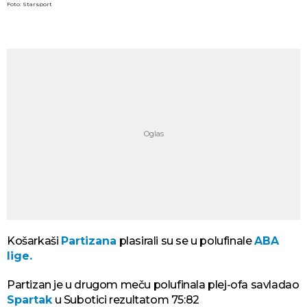
Foto: Starsport
Košarkaši
Partizana
plasirali su se u polufinale
ABA
lige.
Partizan je u drugom meču polufinala plej-ofa savladao
Spartak
u Subotici rezultatom 75:82