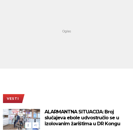
VESTI
ALARMANTNA SITUACIJA: Broj
slučajeva ebole udvostručio se u
izolovanim žarištima u DR Kongu