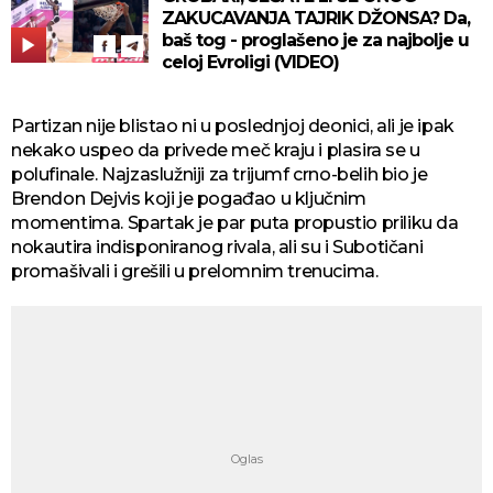
ZAKUCAVANJA TAJRIK DŽONSA? Da,
baš tog - proglašeno je za najbolje u
celoj Evroligi (VIDEO)
Partizan nije blistao ni u poslednjoj deonici, ali je ipak
nekako uspeo da privede meč kraju i plasira se u
polufinale. Najzaslužniji za trijumf crno-belih bio je
Brendon Dejvis koji je pogađao u ključnim
momentima. Spartak je par puta propustio priliku da
nokautira indisponiranog rivala, ali su i Subotičani
promašivali i grešili u prelomnim trenucima.