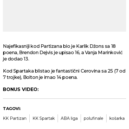
Najefikasniji kod Partizana bio je Karlik Džons sa 18
poena, Brendon Dejvis je upisao 16, a Vanja Marinković
je dodao 13.
Kod Spartaka blistao je fantastični Cerovina sa 25 (7 od
7 trojke), Bolton je imao 14 poena.
BONUS VIDEO:
TAGOVI:
KK Partizan
KK Spartak
ABA liga
polufinale
košarka