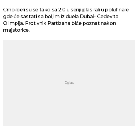
Crno-beli su se tako sa 2:0 u seriji plasirali u polufinale
gde će sastati sa boljim iz duela Dubai- Cedevita
Olimpija. Protivnik Partizana biće poznat nakon
majstorice.