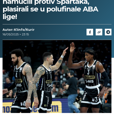
namučili protiv Spartaka,
plasirali se u polufinale ABA
lige!
Autor: K1info/Kurir
16/05/2025 > 23:15