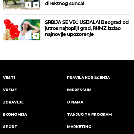
direktnog sunca!
SRBIJA SE VEĆ USIJALA! Beograd od
jutros najtopliji grad, RHMZ izdao
najnovije upozorenje
VESTI
PRAVILA KORIŠĆENJA
VREME
IMPRESSUM
ZDRAVLJE
O NAMA
EKONOMIJA
TANJUG TV PROGRAM
SPORT
MARKETING