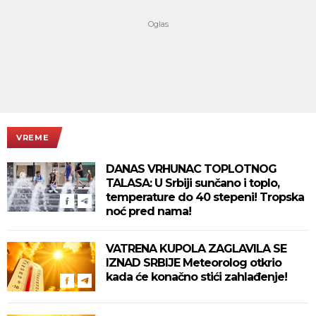
VREME
DANAS VRHUNAC TOPLOTNOG
TALASA: U Srbiji sunčano i toplo,
temperature do 40 stepeni! Tropska
noć pred nama!
VATRENA KUPOLA ZAGLAVILA SE
IZNAD SRBIJE Meteorolog otkrio
kada će konačno stići zahlađenje!