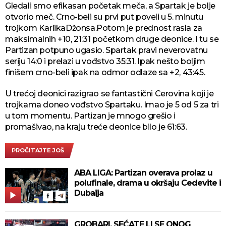
Gledali smo efikasan početak meča, a Spartak je bolje
otvorio meč. Crno-beli su prvi put poveli u 5. minutu
trojkom KarlikaDžonsa.Potom je prednost rasla za
maksimalnih +10, 21:31 početkom druge deonice. I tu se
Partizan potpuno ugasio. Spartak pravi neverovatnu
seriju 14:0 i prelazi u vođstvo 35:31. Ipak nešto boljim
finišem crno-beli ipak na odmor odlaze sa +2, 43:45.
U trećoj deonici razigrao se fantastični Cerovina koji je
trojkama doneo vođstvo Spartaku. Imao je 5 od 5 za tri
u tom momentu. Partizan je mnogo grešio i
promašivao, na kraju treće deonice bilo je 61:63.
PROČITAJTE JOŠ
ABA LIGA: Partizan overava prolaz u
polufinale, drama u okršaju Cedevite i
Dubaija
GROBARI, SEĆATE LI SE ONOG