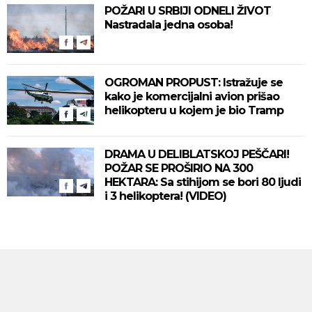
POŽARI U SRBIJI ODNELI ŽIVOT
Nastradala jedna osoba!
OGROMAN PROPUST: Istražuje se
kako je komercijalni avion prišao
helikopteru u kojem je bio Tramp
DRAMA U DELIBLATSKOJ PEŠČARI!
POŽAR SE PROŠIRIO NA 300
HEKTARA: Sa stihijom se bori 80 ljudi
i 3 helikoptera! (VIDEO)