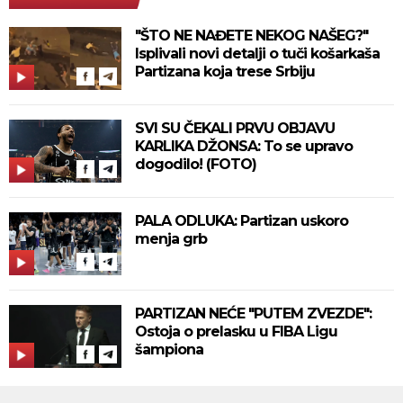
"ŠTO NE NAĐETE NEKOG NAŠEG?"
Isplivali novi detalji o tuči košarkaša
Partizana koja trese Srbiju
SVI SU ČEKALI PRVU OBJAVU
KARLIKA DŽONSA: To se upravo
dogodilo! (FOTO)
PALA ODLUKA: Partizan uskoro
menja grb
PARTIZAN NEĆE "PUTEM ZVEZDE":
Ostoja o prelasku u FIBA Ligu
šampiona