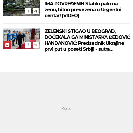
IMA POVREĐENIH Stablo palo na
ženu, hitno prevezena u Urgentni
centar! (VIDEO)
ZELENSKI STIGAO U BEOGRAD,
DOČEKALA GA MINISTARKA ĐEDOVIĆ
HANDANOVIĆ: Predsednik Ukrajine
prvi put u poseti Srbiji - sutra
sastanak sa Vučićem! (FOTO/VIDEO)