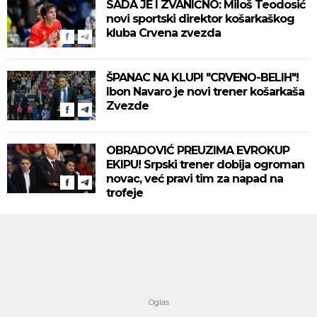
SADA JE I ZVANIČNO: Miloš Teodosić
novi sportski direktor košarkaškog
kluba Crvena zvezda
ŠPANAC NA KLUPI "CRVENO-BELIH"!
Ibon Navaro je novi trener košarkaša
Zvezde
OBRADOVIĆ PREUZIMA EVROKUP
EKIPU! Srpski trener dobija ogroman
novac, već pravi tim za napad na
trofeje