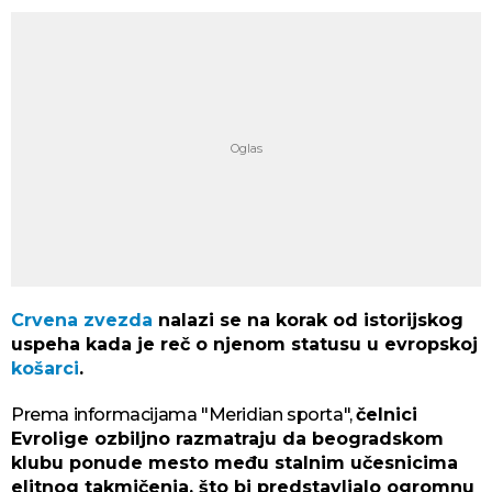
Crvena zvezda
nalazi se na korak od istorijskog
uspeha kada je reč o njenom statusu u evropskoj
košarci
.
Prema informacijama "Meridian sporta",
čelnici
Evrolige ozbiljno razmatraju da beogradskom
klubu ponude mesto među stalnim učesnicima
elitnog takmičenja, što bi predstavljalo ogromnu