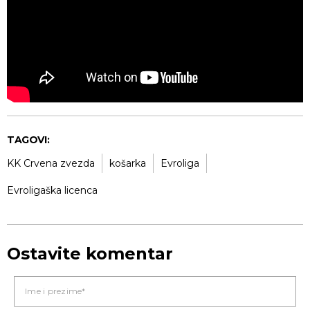
TAGOVI:
KK Crvena zvezda
košarka
Evroliga
Evroligaška licenca
Ostavite komentar