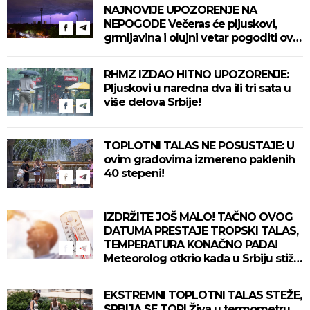
NAJNOVIJE UPOZORENJE NA
NEPOGODE Večeras će pljuskovi,
grmljavina i olujni vetar pogoditi ove
delove zemlje!
RHMZ IZDAO HITNO UPOZORENJE:
Pljuskovi u naredna dva ili tri sata u
više delova Srbije!
TOPLOTNI TALAS NE POSUSTAJE: U
ovim gradovima izmereno paklenih
40 stepeni!
IZDRŽITE JOŠ MALO! TAČNO OVOG
DATUMA PRESTAJE TROPSKI TALAS,
TEMPERATURA KONAČNO PADA!
Meteorolog otkrio kada u Srbiju stiže
zahlađenje!
EKSTREMNI TOPLOTNI TALAS STEŽE,
SRBIJA SE TOPI Živa u termometru