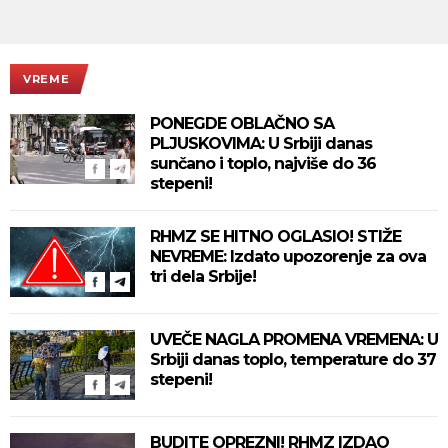
VREME
PONEGDE OBLAČNO SA
PLJUSKOVIMA: U Srbiji danas
sunčano i toplo, najviše do 36
stepeni!
RHMZ SE HITNO OGLASIO! STIŽE
NEVREME: Izdato upozorenje za ova
tri dela Srbije!
UVEČE NAGLA PROMENA VREMENA: U
Srbiji danas toplo, temperature do 37
stepeni!
BUDITE OPREZNI! RHMZ IZDAO