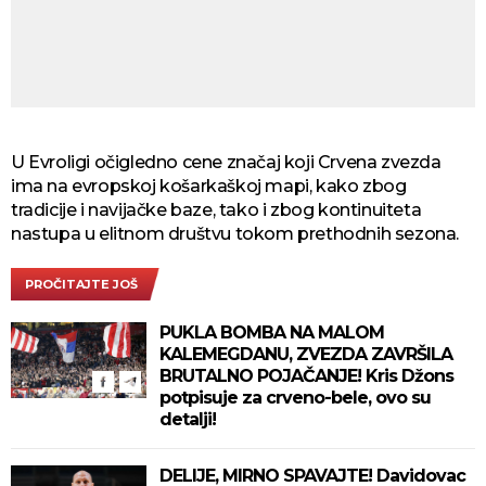
U Evroligi očigledno cene značaj koji Crvena zvezda
ima na evropskoj košarkaškoj mapi, kako zbog
tradicije i navijačke baze, tako i zbog kontinuiteta
nastupa u elitnom društvu tokom prethodnih sezona.
PROČITAJTE JOŠ
PUKLA BOMBA NA MALOM
KALEMEGDANU, ZVEZDA ZAVRŠILA
BRUTALNO POJAČANJE! Kris Džons
potpisuje za crveno-bele, ovo su
detalji!
DELIJE, MIRNO SPAVAJTE! Davidovac