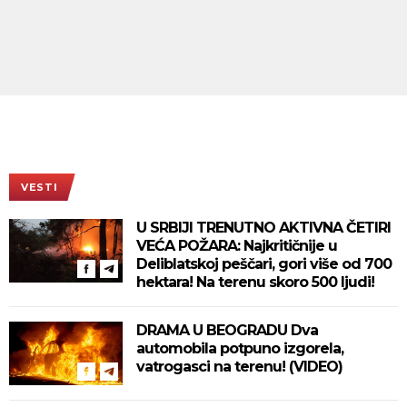
VESTI
U SRBIJI TRENUTNO AKTIVNA ČETIRI
VEĆA POŽARA: Najkritičnije u
Deliblatskoj peščari, gori više od 700
hektara! Na terenu skoro 500 ljudi!
DRAMA U BEOGRADU Dva
automobila potpuno izgorela,
vatrogasci na terenu! (VIDEO)