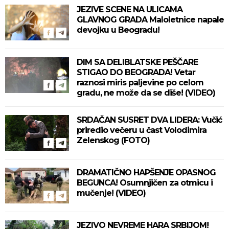
JEZIVE SCENE NA ULICAMA
GLAVNOG GRADA Maloletnice napale
devojku u Beogradu!
DIM SA DELIBLATSKE PEŠČARE
STIGAO DO BEOGRADA! Vetar
raznosi miris paljevine po celom
gradu, ne može da se diše! (VIDEO)
SRDAČAN SUSRET DVA LIDERA: Vučić
priredio večeru u čast Volodimira
Zelenskog (FOTO)
DRAMATIČNO HAPŠENJE OPASNOG
BEGUNCA! Osumnjičen za otmicu i
mučenje! (VIDEO)
JEZIVO NEVREME HARA SRBIJOM!