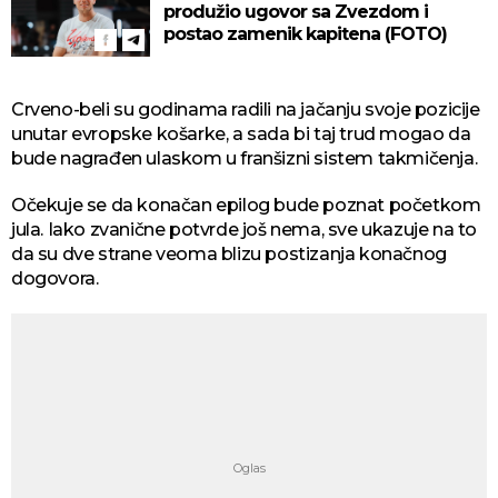
produžio ugovor sa Zvezdom i
postao zamenik kapitena (FOTO)
Crveno-beli su godinama radili na jačanju svoje pozicije
unutar evropske košarke, a sada bi taj trud mogao da
bude nagrađen ulaskom u franšizni sistem takmičenja.
Očekuje se da konačan epilog bude poznat početkom
jula. Iako zvanične potvrde još nema, sve ukazuje na to
da su dve strane veoma blizu postizanja konačnog
dogovora.