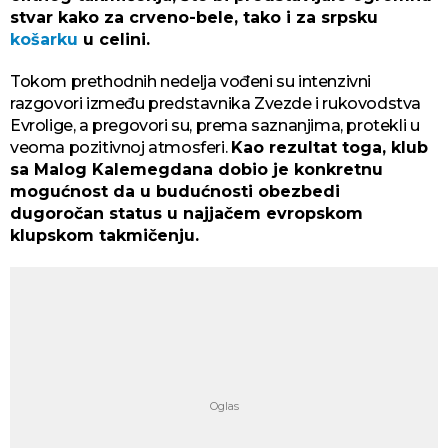
stvar kako za crveno-bele, tako i za srpsku
košarku
u celini.
Tokom prethodnih nedelja vođeni su intenzivni
razgovori između predstavnika Zvezde i rukovodstva
Evrolige, a pregovori su, prema saznanjima, protekli u
veoma pozitivnoj atmosferi.
Kao rezultat toga, klub
sa Malog Kalemegdana dobio je konkretnu
mogućnost da u budućnosti obezbedi
dugoročan status u najjačem evropskom
klupskom takmičenju.