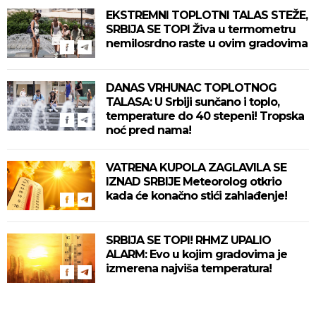
EKSTREMNI TOPLOTNI TALAS STEŽE,
SRBIJA SE TOPI Živa u termometru
nemilosrdno raste u ovim gradovima
DANAS VRHUNAC TOPLOTNOG
TALASA: U Srbiji sunčano i toplo,
temperature do 40 stepeni! Tropska
noć pred nama!
VATRENA KUPOLA ZAGLAVILA SE
IZNAD SRBIJE Meteorolog otkrio
kada će konačno stići zahlađenje!
SRBIJA SE TOPI! RHMZ UPALIO
ALARM: Evo u kojim gradovima je
izmerena najviša temperatura!