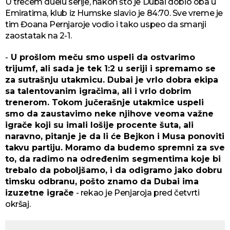
U trećem duelu serije, nakon što je Dubai dobio oba u
Emiratima, klub iz Humske slavio je 84:70. Sve vreme je
tim Đoana Pernjaroje vodio i tako uspeo da smanji
zaostatak na 2-1.
-
U prošlom meču smo uspeli da ostvarimo
trijumf, ali sada je tek 1:2 u seriji i spremamo se
za sutrašnju utakmicu. Dubai je vrlo dobra ekipa
sa talentovanim igračima, ali i vrlo dobrim
trenerom. Tokom jučerašnje utakmice uspeli
smo da zaustavimo neke njihove veoma važne
igrače koji su imali lošije procente šuta, ali
naravno, pitanje je da li će Bejkon i Musa ponoviti
takvu partiju. Moramo da budemo spremni za sve
to, da radimo na određenim segmentima koje bi
trebalo da poboljšamo, i da odigramo jako dobru
timsku odbranu, pošto znamo da Dubai ima
izuzetne igrače
- rekao je Penjaroja pred četvrti
okršaj.