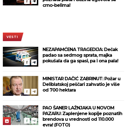
crno-belima!
VESTI
NEZAPAMĆENA TRAGEDIJA: Dečak
padao sa sedmog sprata, majka
pokušala da ga spasi, pa i ona pala!
MINISTAR DAČIĆ ZABRINUT: Požar u
Deliblatskoj peščari zahvatio je više
od 700 hektara
PAO ŠANER LAŽNJAKA U NOVOM
PAZARU: Zaplenjene kopije poznatih
brendova u vrednosti od 110.000
evra! (FOTO)