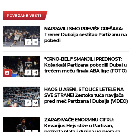
POVEZANE VESTI
NAPRAVILI SMO PREVIŠE GREŠAKA:
Trener Dubaija čestitao Partizanu na
pobedi
"CRNO-BELI" SMANJILI PREDNOST:
Košarkaši Partizana pobedili Dubai u
trećem meču finala ABA lige (FOTO)
HAOS U ARENI, STOLICE LETELE NA
SVE STRANE! Žestoka tuča navijača
pred meč Partizana i Dubaija (VIDEO)
ZARAĐIVAĆE ENORMNU CIFRU:
Kevarijus Hejs stiže u Partizan,
poznata plata i dužina ugovora sa