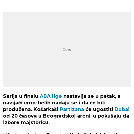
Serija u finalu
ABA lige
nastavlja se u petak, a
navijači crno-belih nadaju se i da će biti
produžena. Košarkaši
Partizana
će ugostiti
Dubai
od 20 časova u Beogradskoj areni, u pokušaju da
izbore majstoricu.