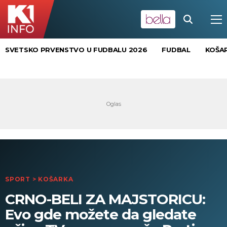
SVETSKO PRVENSTVO U FUDBALU 2026
FUDBAL
KOŠA
SPORT
>
KOŠARKA
CRNO-BELI ZA MAJSTORICU:
Evo gde možete da gledate