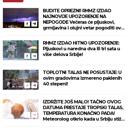
BUDITE OPREZNI! RHMZ IZDAO
NAJNOVIJE UPOZORENJE NA
NEPOGODE Večeras će pljuskovi,
grmljavina i olujni vetar pogoditi ove
delove zemlje!
RHMZ IZDAO HITNO UPOZORENJE:
Pljuskovi u naredna dva ili tri sata u
više delova Srbije!
TOPLOTNI TALAS NE POSUSTAJE: U
ovim gradovima izmereno paklenih
40 stepeni!
IZDRŽITE JOŠ MALO! TAČNO OVOG
DATUMA PRESTAJE TROPSKI TALAS,
TEMPERATURA KONAČNO PADA!
Meteorolog otkrio kada u Srbiju stiže
zahlađenje!