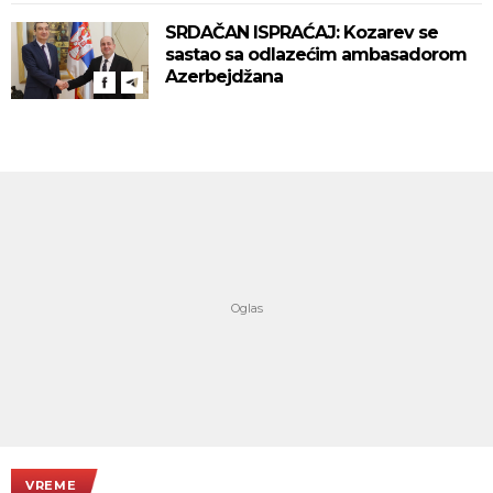
SRDAČAN ISPRAĆAJ: Kozarev se
sastao sa odlazećim ambasadorom
Azerbejdžana
VREME