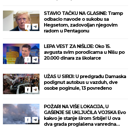
STAVIO TAČKU NA GLASINE: Tramp
odbacio navode o sukobu sa
Hegsetom, zadovoljan njegovim
radom u Pentagonu
LEPA VEST ZA NIŠLIJE: Oko 15.
avgusta svim porodicama u Nišu po
20.000 dinara za školarce
UŽAS U SIRIJI: U predgrađu Damaska
podignut autobus u vazduh, dve
osobe poginule, 13 povređeno
POŽARI NA VIŠE LOKACIJA, U
GAŠENJE SE UKLJUČILA VOJSKA Evo
kakvo je stanje širom Srbije! U ova
dva grada proglašena vanredna
situacija! (VIDEO)