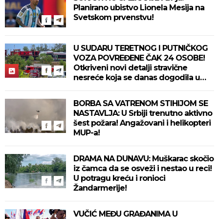
Planirano ubistvo Lionela Mesija na
Svetskom prvenstvu!
U SUDARU TERETNOG I PUTNIČKOG
VOZA POVREĐENE ČAK 24 OSOBE!
Otkriveni novi detalji stravične
nesreće koja se danas dogodila u
Bjelovaru! (FOTO)
BORBA SA VATRENOM STIHIJOM SE
NASTAVLJA: U Srbiji trenutno aktivno
šest požara! Angažovani i helikopteri
MUP-a!
DRAMA NA DUNAVU: Muškarac skočio
iz čamca da se osveži i nestao u reci!
U potragu kreću i ronioci
Žandarmerije!
VUČIĆ MEĐU GRAĐANIMA U