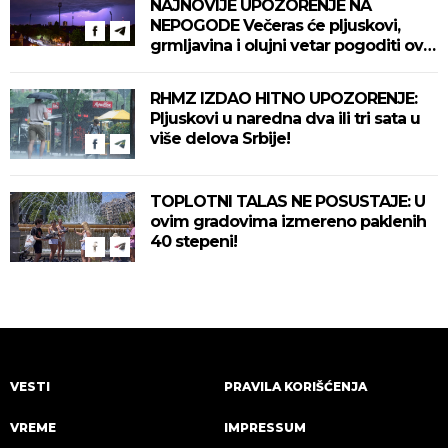
NAJNOVIJE UPOZORENJE NA
NEPOGODE Večeras će pljuskovi,
grmljavina i olujni vetar pogoditi ove
delove zemlje!
RHMZ IZDAO HITNO UPOZORENJE:
Pljuskovi u naredna dva ili tri sata u
više delova Srbije!
TOPLOTNI TALAS NE POSUSTAJE: U
ovim gradovima izmereno paklenih
40 stepeni!
VESTI
PRAVILA KORIŠĆENJA
VREME
IMPRESSUM