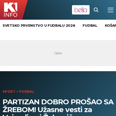
SVETSKO PRVENSTVO U FUDBALU 2026
FUDBAL
KOŠA
SPORT
>
FUDBAL
PARTIZAN DOBRO PROŠAO SA
ŽREBOM! Užasne vesti za