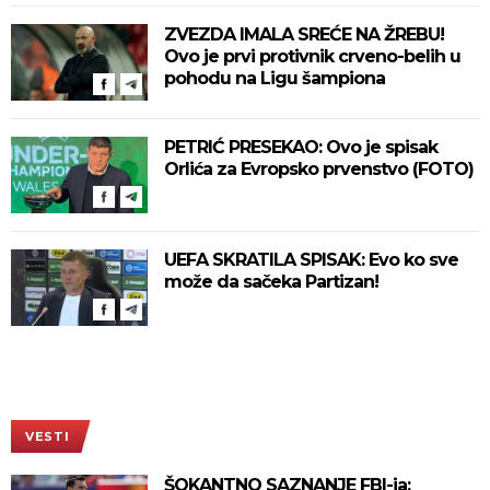
ZVEZDA IMALA SREĆE NA ŽREBU!
Ovo je prvi protivnik crveno-belih u
pohodu na Ligu šampiona
PETRIĆ PRESEKAO: Ovo je spisak
Orlića za Evropsko prvenstvo (FOTO)
UEFA SKRATILA SPISAK: Evo ko sve
može da sačeka Partizan!
VESTI
ŠOKANTNO SAZNANJE FBI-ja: