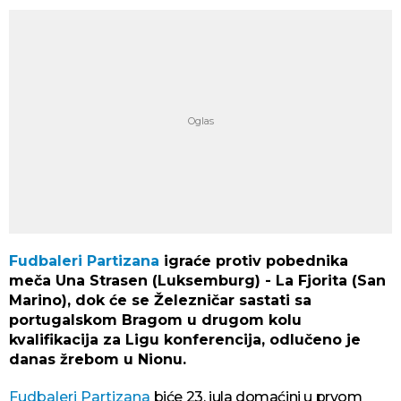
Fudbaleri Partizana
igraće protiv pobednika
meča Una Strasen (Luksemburg) - La Fjorita (San
Marino), dok će se Železničar sastati sa
portugalskom Bragom u drugom kolu
kvalifikacija za Ligu konferencija, odlučeno je
danas žrebom u Nionu.
Fudbaleri Partizana
biće 23. jula domaćini u prvom