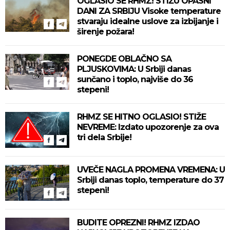
OGLASIO SE RHMZ! STIŽU OPASNI
DANI ZA SRBIJU Visoke temperature
stvaraju idealne uslove za izbijanje i
širenje požara!
PONEGDE OBLAČNO SA
PLJUSKOVIMA: U Srbiji danas
sunčano i toplo, najviše do 36
stepeni!
RHMZ SE HITNO OGLASIO! STIŽE
NEVREME: Izdato upozorenje za ova
tri dela Srbije!
UVEČE NAGLA PROMENA VREMENA: U
Srbiji danas toplo, temperature do 37
stepeni!
BUDITE OPREZNI! RHMZ IZDAO