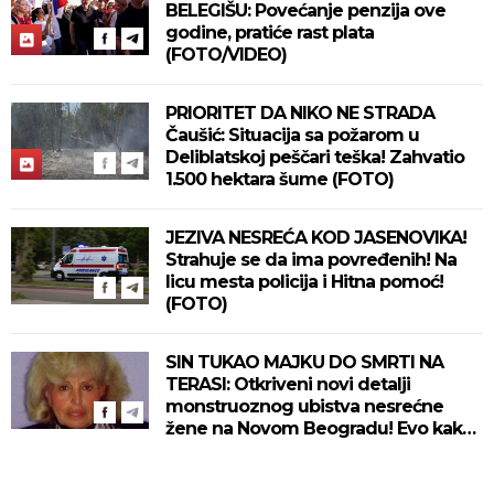
BELEGIŠU: Povećanje penzija ove
godine, pratiće rast plata
(FOTO/VIDEO)
PRIORITET DA NIKO NE STRADA
Čaušić: Situacija sa požarom u
Deliblatskoj peščari teška! Zahvatio
1.500 hektara šume (FOTO)
JEZIVA NESREĆA KOD JASENOVIKA!
Strahuje se da ima povređenih! Na
licu mesta policija i Hitna pomoć!
(FOTO)
SIN TUKAO MAJKU DO SMRTI NA
TERASI: Otkriveni novi detalji
monstruoznog ubistva nesrećne
žene na Novom Beogradu! Evo kako
se ubica branio!