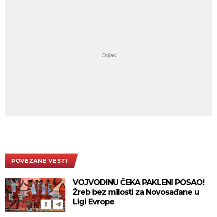
POVEZANE VESTI
VOJVODINU ČEKA PAKLENI POSAO!
Žreb bez milosti za Novosađane u
Ligi Evrope