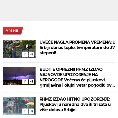
VREME
UVEČE NAGLA PROMENA VREMENA: U
Srbiji danas toplo, temperature do 37
stepeni!
BUDITE OPREZNI! RHMZ IZDAO
NAJNOVIJE UPOZORENJE NA
NEPOGODE Večeras će pljuskovi,
grmljavina i olujni vetar pogoditi ove
delove zemlje!
RHMZ IZDAO HITNO UPOZORENJE:
Pljuskovi u naredna dva ili tri sata u
više delova Srbije!