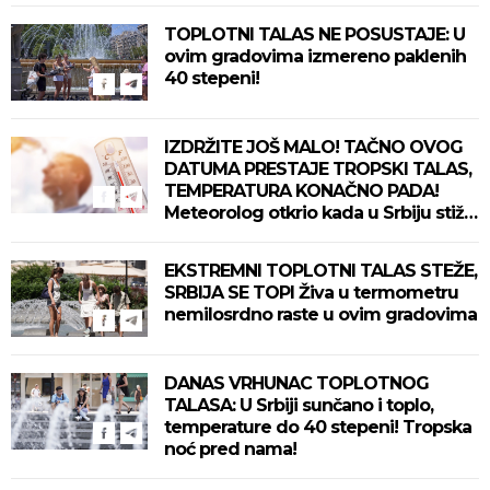
TOPLOTNI TALAS NE POSUSTAJE: U
ovim gradovima izmereno paklenih
40 stepeni!
IZDRŽITE JOŠ MALO! TAČNO OVOG
DATUMA PRESTAJE TROPSKI TALAS,
TEMPERATURA KONAČNO PADA!
Meteorolog otkrio kada u Srbiju stiže
zahlađenje!
EKSTREMNI TOPLOTNI TALAS STEŽE,
SRBIJA SE TOPI Živa u termometru
nemilosrdno raste u ovim gradovima
DANAS VRHUNAC TOPLOTNOG
TALASA: U Srbiji sunčano i toplo,
temperature do 40 stepeni! Tropska
noć pred nama!