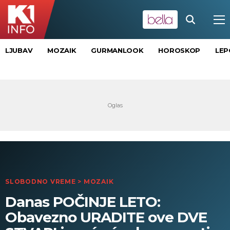
LJUBAV
MOZAIK
GURMANLOOK
HOROSKOP
LEP
SLOBODNO VREME
>
MOZAIK
Danas POČINJE LETO:
Obavezno URADITE ove DVE