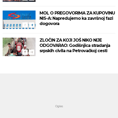
MOL O PREGOVORIMA ZA KUPOVINU
NIS-A: Napredujemo ka završnoj fazi
dogovora
ZLOČIN ZA KOJI JOŠ NIKO NIJE
ODGOVARAO: Godišnjica stradanja
srpskih civila na Petrovačkoj cesti