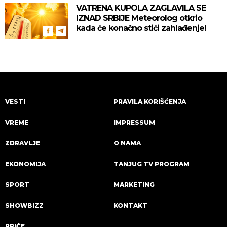
VATRENA KUPOLA ZAGLAVILA SE
IZNAD SRBIJE Meteorolog otkrio
kada će konačno stići zahlađenje!
VESTI
PRAVILA KORIŠĆENJA
VREME
IMPRESSUM
ZDRAVLJE
O NAMA
EKONOMIJA
TANJUG TV PROGRAM
SPORT
MARKETING
SHOWBIZZ
KONTAKT
PRIČE