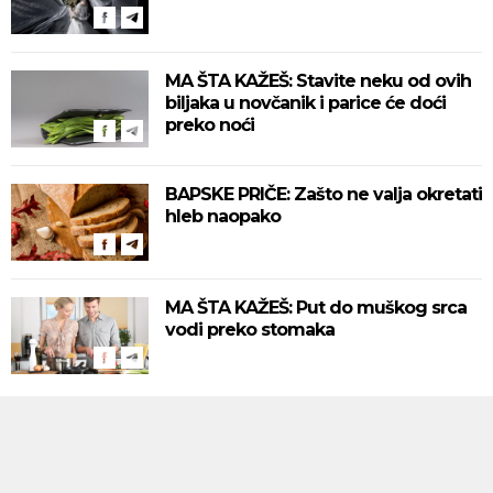
MA ŠTA KAŽEŠ: Stavite neku od ovih
biljaka u novčanik i parice će doći
preko noći
BAPSKE PRIČE: Zašto ne valja okretati
hleb naopako
MA ŠTA KAŽEŠ: Put do muškog srca
vodi preko stomaka