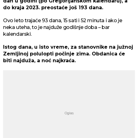
dan u godini (po Gregorijanskom kalendaru), a
do kraja 2023. preostaće još 193 dana.
Ovo leto trajaće 93 dana, 15 sati i 52 minuta i ako je
neka uteha, to je najduže godišnje doba – bar
kalendarski.
Istog dana, u isto vreme, za stanovnike na južnoj
Zemljinoj polulopti počinje zima. Obdanica će
biti najduža, a noć najkraća.