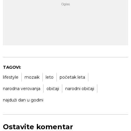
TAGOVI:
lifestyle
mozaik
leto
početak leta
narodna verovanja
običaji
narodni običaji
najduži dan u godini
Ostavite komentar