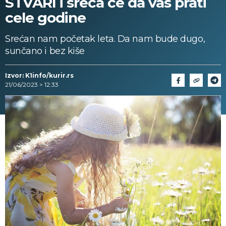
STVARI i sreća će da vas prati
cele godine
Srećan nam početak leta. Da nam bude dugo,
sunčano i bez kiše
Izvor: K1info/kurir.rs
21/06/2023 > 12:33