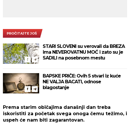
PROČITAJTE JOŠ
STARI SLOVENI su verovali da BREZA
ima NEVEROVATNU MOĆ i zato su je
SADILI na posebnom mestu
BAPSKE PRIČE: Ovih 5 stvari iz kuće
NE VALJA BACATI, odnose
blagostanje
Prema starim običajima današnji dan treba
iskoristiti za početak svega onoga čemu težimo, i
uspeh će nam biti zagarantovan.