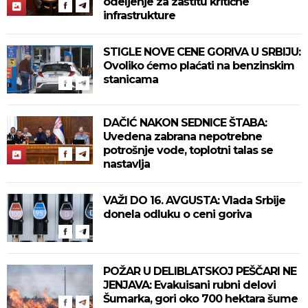
odeljenje za zaštitu kritične
infrastrukture
STIGLE NOVE CENE GORIVA U SRBIJU:
Ovoliko ćemo plaćati na benzinskim
stanicama
DAČIĆ NAKON SEDNICE ŠTABA:
Uvedena zabrana nepotrebne
potrošnje vode, toplotni talas se
nastavlja
VAŽI DO 16. AVGUSTA: Vlada Srbije
donela odluku o ceni goriva
POŽAR U DELIBLATSKOJ PEŠČARI NE
JENJAVA: Evakuisani rubni delovi
Šumarka, gori oko 700 hektara šume