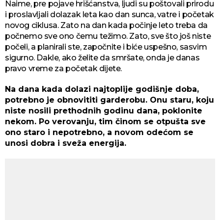
Naime, pre pojave hrišćanstva, ljudi su poštovali prirodu
i proslavljali dolazak leta kao dan sunca, vatre i početak
novog ciklusa. Zato na dan kada počinje leto treba da
počnemo sve ono čemu težimo. Zato, sve što još niste
počeli, a planirali ste, započnite i biće uspešno, sasvim
sigurno. Dakle, ako želite da smršate, onda je danas
pravo vreme za početak dijete.
Na dana kada dolazi najtoplije godišnje doba,
potrebno je obnovititi garderobu. Onu staru, koju
niste nosili prethodnih godinu dana, poklonite
nekom. Po verovanju, tim činom se otpušta sve
ono staro i nepotrebno, a novom odećom se
unosi dobra i sveža energija.