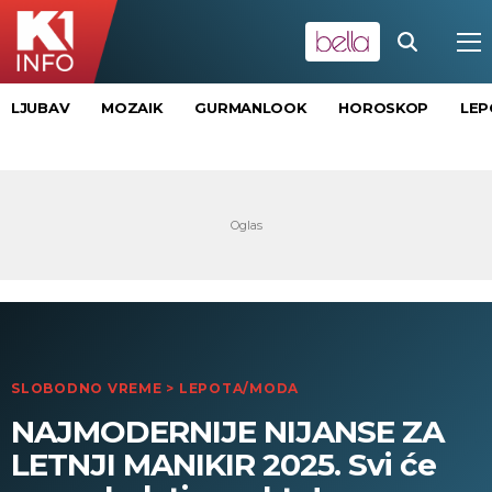
LJUBAV
MOZAIK
GURMANLOOK
HOROSKOP
LEP
SLOBODNO VREME
>
LEPOTA/MODA
NAJMODERNIJE NIJANSE ZA
LETNJI MANIKIR 2025. Svi će