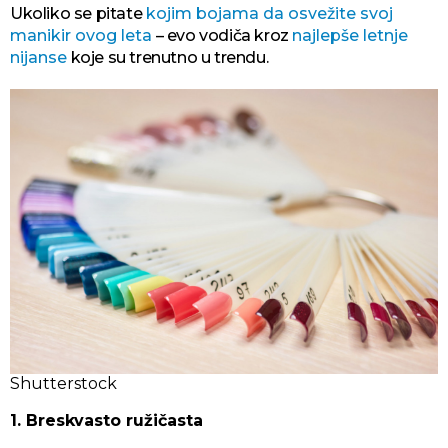
Ukoliko se pitate
kojim bojama da osvežite svoj
manikir ovog leta
– evo vodiča kroz
najlepše letnje
nijanse
koje su trenutno u trendu.
Shutterstock
1. Breskvasto ružičasta