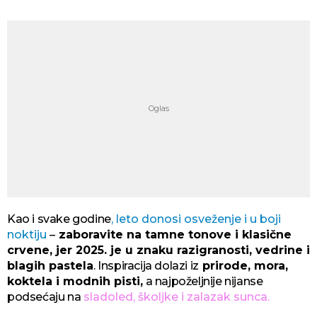
Kao i svake godine
, leto donosi osveženje i u boji
noktiju
–
zaboravite na tamne tonove i klasične
crvene, jer 2025. je u znaku razigranosti, vedrine i
blagih pastela
. Inspiracija dolazi iz
prirode, mora,
koktela i modnih pisti,
a najpoželjnije nijanse
podsećaju na
sladoled, školjke i zalazak sunca.