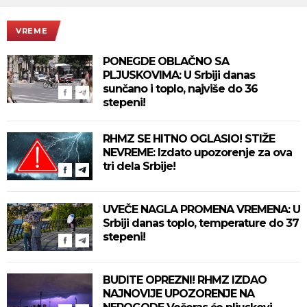
VREME
PONEGDE OBLAČNO SA
PLJUSKOVIMA: U Srbiji danas
sunčano i toplo, najviše do 36
stepeni!
RHMZ SE HITNO OGLASIO! STIŽE
NEVREME: Izdato upozorenje za ova
tri dela Srbije!
UVEČE NAGLA PROMENA VREMENA: U
Srbiji danas toplo, temperature do 37
stepeni!
BUDITE OPREZNI! RHMZ IZDAO
NAJNOVIJE UPOZORENJE NA