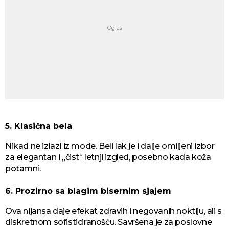
5. Klasična bela
Nikad ne izlazi iz mode. Beli lak je i dalje omiljeni izbor
za elegantan i „čist“ letnji izgled, posebno kada koža
potamni.
6. Prozirno sa blagim bisernim sjajem
Ova nijansa daje efekat zdravih i negovanih noktiju, ali s
diskretnom sofisticiranošću. Savršena je za poslovne