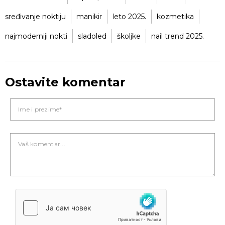
sređivanje noktiju
manikir
leto 2025.
kozmetika
najmoderniji nokti
sladoled
školjke
nail trend 2025.
Ostavite komentar