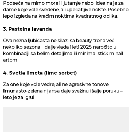
Podseća na mirno more ili jutarnje nebo. Idealna je za
dame koje vole svedene, ali upečatljive nokte. Posebno
lepo izgleda na kraćim noktima kvadratnog oblika.
3. Pastelna lavanda
Ova nežna ljubičasta ne silazi sa beauty trona već
nekoliko sezona. I dalje vlada i leti 2025, naročito u
kombinaciji sa belim detaljima ili minimalističkim nail
artom.
4. Svetla limeta (lime sorbet)
Za one koje vole vedre, ali ne agresivne tonove,
limunasto-zelena nijansa daje svežinu i šalje poruku –
leto je za igru!