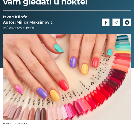
vam gledati u nokte!
Izvor: K1info
Autor: Milica Maksimović
16/05/2025 > 18:00
Foto: Shutterstock