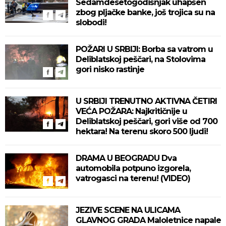
Sedamdesetogodišnjak uhapšen
zbog pljačke banke, još trojica su na
slobodi!
POŽARI U SRBIJI: Borba sa vatrom u
Deliblatskoj peščari, na Stolovima
gori nisko rastinje
U SRBIJI TRENUTNO AKTIVNA ČETIRI
VEĆA POŽARA: Najkritičnije u
Deliblatskoj peščari, gori više od 700
hektara! Na terenu skoro 500 ljudi!
DRAMA U BEOGRADU Dva
automobila potpuno izgorela,
vatrogasci na terenu! (VIDEO)
JEZIVE SCENE NA ULICAMA
GLAVNOG GRADA Maloletnice napale