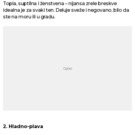
Topla, suptilna i ženstvena – nijansa zrele breskve
idealna je za svaki ten. Deluje sveže i negovano, bilo da
ste na moru ili u gradu.
2. Hladno-plava