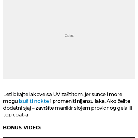
Leti birajte lakove sa UV zaštitom, jer sunce i more
mogu
isušiti nokte
i promeniti nijansu laka. Ako želite
dodatni sjaj – završite manikir slojem providnog gela ili
top coat-a.
BONUS VIDEO: