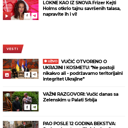
LOKNE KAO IZ SNOVA Frizer Kejti
Holms otkrio tajnu savršenih talasa,
napravite ih i vi!
VESTI
VUČIĆ OTVORENO O
UŽIVO
UKRAJINI I KOSMETU: "Ne postoji
nikakvo ali - podržavamo teritorijalni
integritet Ukrajine"
VAŽNI RAZGOVORI: Vučić danas sa
Zelenskim u Palati Srbija
PAO POSLE 12 GODINA BEKSTVA: