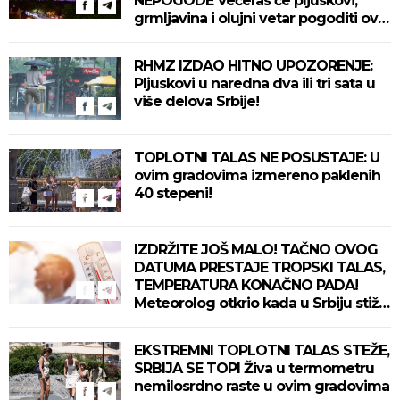
NEPOGODE Večeras će pljuskovi,
grmljavina i olujni vetar pogoditi ove
delove zemlje!
RHMZ IZDAO HITNO UPOZORENJE:
Pljuskovi u naredna dva ili tri sata u
više delova Srbije!
TOPLOTNI TALAS NE POSUSTAJE: U
ovim gradovima izmereno paklenih
40 stepeni!
IZDRŽITE JOŠ MALO! TAČNO OVOG
DATUMA PRESTAJE TROPSKI TALAS,
TEMPERATURA KONAČNO PADA!
Meteorolog otkrio kada u Srbiju stiže
zahlađenje!
EKSTREMNI TOPLOTNI TALAS STEŽE,
SRBIJA SE TOPI Živa u termometru
nemilosrdno raste u ovim gradovima