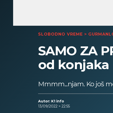
SLOBODNO VREME
>
GURMANL
SAMO ZA PR
od konjaka 
Mmmm...njam. Ko još mo
Autor: K1 info
13/09/2022 > 22:55