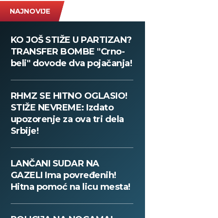
NAJNOVIJE
KO JOŠ STIŽE U PARTIZAN?
TRANSFER BOMBE "Crno-
beli" dovode dva pojačanja!
RHMZ SE HITNO OGLASIO!
STIŽE NEVREME: Izdato
upozorenje za ova tri dela
Srbije!
LANČANI SUDAR NA
GAZELI Ima povređenih!
Hitna pomoć na licu mesta!