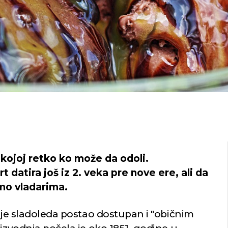
 kojoj retko ko može da odoli.
 datira još iz 2. veka pre nove ere, ali da
mo vladarima.
enje sladoleda postao dostupan i "običnim