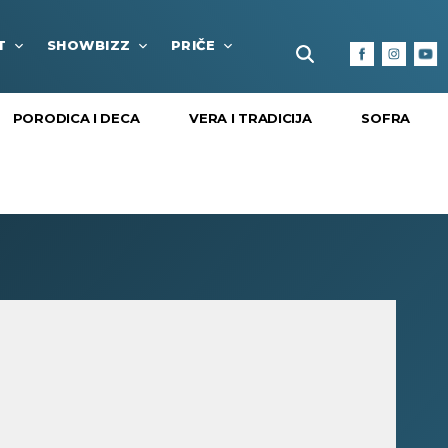
T
SHOWBIZZ
PRIČE
FUN BOX
KULTURA I
PORODICA I DECA
VERA I TRADICIJA
SOFRA