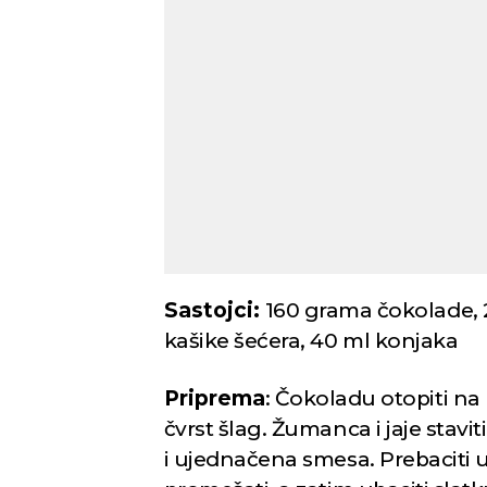
Novi Sad
Mestimično oblačno
Mest
Min temp:
23
°C
35
°C
Max temp:
37
°C
Vetar:
4
m/s
Vlažnost:
28
%
Sastojci:
160 grama čokolade, 2
kašike šećera, 40 ml konjaka
Priprema
: Čokoladu otopiti na
čvrst šlag. Žumanca i jaje stavi
i ujednačena smesa. Prebaciti 