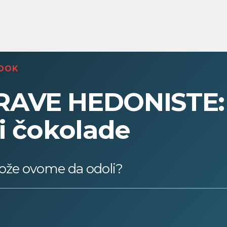
OOK
AVE HEDONISTE: 
i čokolade
že ovome da odoli?