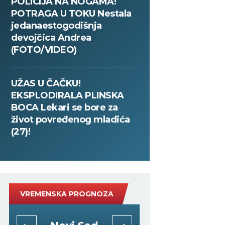
POLICIJA NA NOGAMA!
POTRAGA U TOKU Nestala
jedanaestogodišnja
devojčica Andrea
(FOTO/VIDEO)
UŽAS U ČAČKU!
EKSPLODIRALA PLINSKA
BOCA Lekari se bore za
život povređenog mladića
(27)!
VREMENSKA PROGNOZA