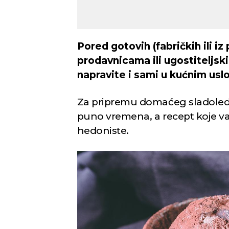
Pored gotovih (fabričkih ili iz
prodavnicama ili ugostiteljs
napravite i sami u kućnim usl
Za pripremu domaćeg sladoleda 
puno vremena, a recept koje v
hedoniste.