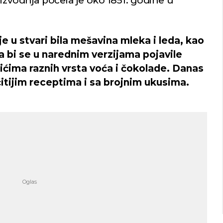
oizvodnja počela je oko 1851. godine u
e u stvari bila mešavina mleka i leda, kao
a bi se u narednim verzijama pojavile
ćima raznih vrsta voća i čokolade. Danas
čitijim receptima i sa brojnim ukusima.