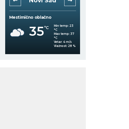
Novi Sad
Niš
Mestimično oblačno
Mestimično oblačno
35
Min temp:
23
°C
°C
31
°C
Max temp:
37
°C
Vetar:
4
m/s
%
Vlažnost:
28
%