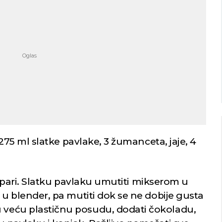
Niš
Beograd
imično oblačno
Mestimično oblačno
34
Min temp:
22
Min temp:
23
°C
°C
°C
31
°C
Max temp:
36
Max temp:
37
°C
°C
Vetar:
1
m/s
Vetar:
4
m/s
Vlažnost:
36
%
Vlažnost:
32
75 ml slatke pavlake, 3 žumanceta, jaje, 4
 pari. Slatku pavlaku umutiti mikserom u
ti u blender, pa mutiti dok se ne dobije gusta
u veću plastičnu posudu, dodati čokoladu,