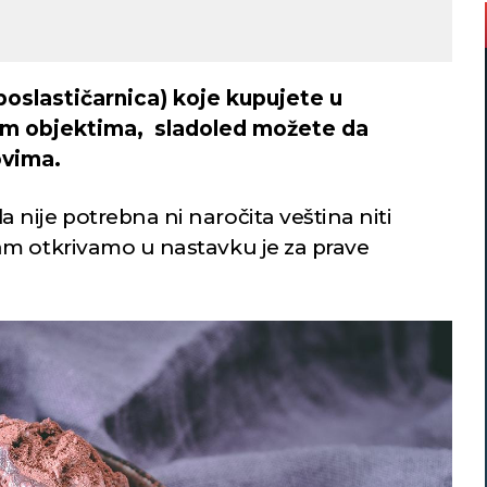
 poslastičarnica) koje kupujete u
kim objektima, sladoled možete da
ovima.
nije potrebna ni naročita veština niti
am otkrivamo u nastavku je za prave