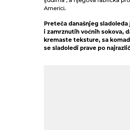
ljudima", a njegova fabrička pr
Americi.
Preteča današnjeg sladoleda j
i zamrznutih voćnih sokova, d
kremaste teksture, sa komadi
se sladoledi prave po najrazli