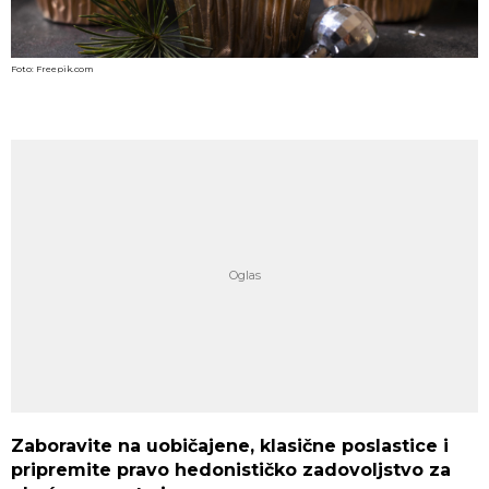
Foto: Freepik.com
Zaboravite na uobičajene, klasične poslastice i
pripremite pravo hedonističko zadovoljstvo za