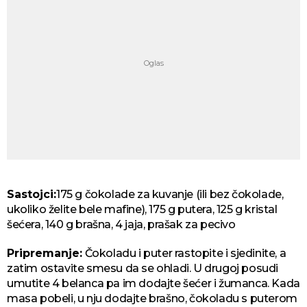
Sastojci:
175 g čokolade za kuvanje (ili bez čokolade,
ukoliko želite bele mafine), 175 g putera, 125 g kristal
šećera, 140 g brašna, 4 jaja, prašak za pecivo
Pripremanje:
Čokoladu i puter rastopite i sjedinite, a
zatim ostavite smesu da se ohladi. U drugoj posudi
umutite 4 belanca pa im dodajte šećer i žumanca. Kada
masa pobeli, u nju dodajte brašno, čokoladu s puterom