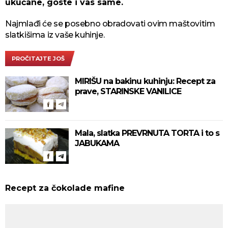
ukućane, goste i vas same.
Najmlađi će se posebno obradovati ovim maštovitim
slatkišima iz vaše kuhinje.
PROČITAJTE JOŠ
MIRIŠU na bakinu kuhinju: Recept za
prave, STARINSKE VANILICE
Mala, slatka PREVRNUTA TORTA i to s
JABUKAMA
Recept za čokolade mafine