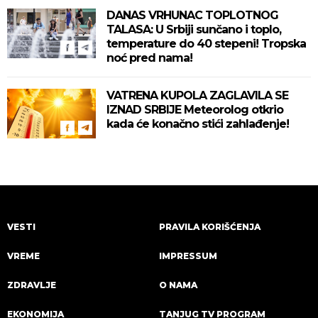
DANAS VRHUNAC TOPLOTNOG
TALASA: U Srbiji sunčano i toplo,
temperature do 40 stepeni! Tropska
noć pred nama!
VATRENA KUPOLA ZAGLAVILA SE
IZNAD SRBIJE Meteorolog otkrio
kada će konačno stići zahlađenje!
VESTI
PRAVILA KORIŠĆENJA
VREME
IMPRESSUM
ZDRAVLJE
O NAMA
EKONOMIJA
TANJUG TV PROGRAM