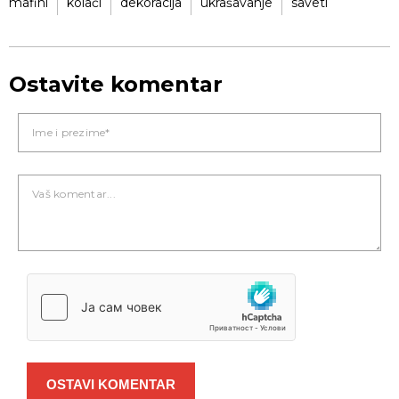
mafini
kolači
dekoracija
ukrašavanje
saveti
Ostavite komentar
OSTAVI KOMENTAR