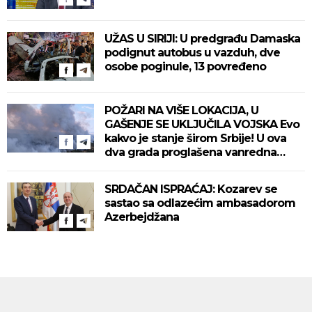
UŽAS U SIRIJI: U predgrađu Damaska
podignut autobus u vazduh, dve
osobe poginule, 13 povređeno
POŽARI NA VIŠE LOKACIJA, U
GAŠENJE SE UKLJUČILA VOJSKA Evo
kakvo je stanje širom Srbije! U ova
dva grada proglašena vanredna
situacija! (VIDEO)
SRDAČAN ISPRAĆAJ: Kozarev se
sastao sa odlazećim ambasadorom
Azerbejdžana