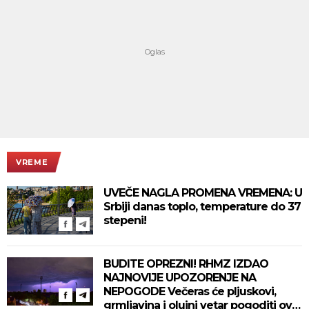
VREME
UVEČE NAGLA PROMENA VREMENA: U
Srbiji danas toplo, temperature do 37
stepeni!
BUDITE OPREZNI! RHMZ IZDAO
NAJNOVIJE UPOZORENJE NA
NEPOGODE Večeras će pljuskovi,
grmljavina i olujni vetar pogoditi ove