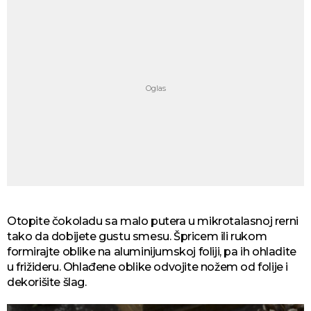
Otopite čokoladu sa malo putera u mikrotalasnoj rerni
tako da dobijete gustu smesu. Špricem ili rukom
formirajte oblike na aluminijumskoj foliji, pa ih ohladite
u frižideru. Ohlađene oblike odvojite nožem od folije i
dekorišite šlag.