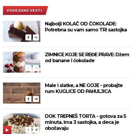
POVEZANE VESTI
Najbolji KOLAČ OD ČOKOLADE:
Potrebna su vam samo TRI sastojka
ZIMNICE KOJE SE REĐE PRAVE: Džem
od banane i čokolade
Male i slatke, a NE GOJE - probajte
rum KUGLICE OD PAHULJICA
DOK TREPNEŠ TORTA - gotova za 5
minuta, ima 3 sastojka, a deca je
obožavaju