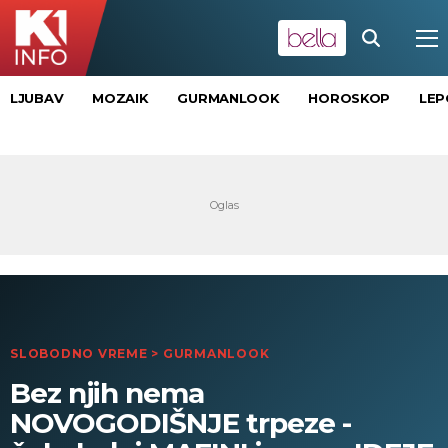
LJUBAV
MOZAIK
GURMANLOOK
HOROSKOP
LEP
SLOBODNO VREME
>
GURMANLOOK
Bez njih nema
NOVOGODIŠNJE trpeze -