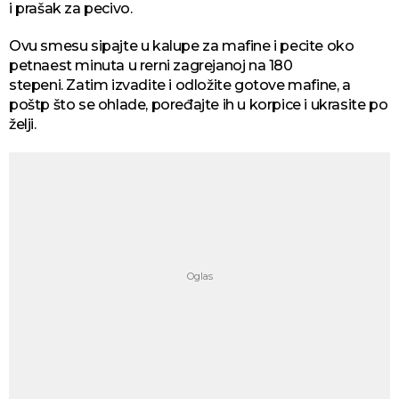
i prašak za pecivo.
Ovu smesu sipajte u kalupe za mafine i pecite oko
petnaest minuta u rerni zagrejanoj na 180
stepeni. Zatim izvadite i odložite gotove mafine, a
poštp što se ohlade, poređajte ih u korpice i ukrasite po
želji.