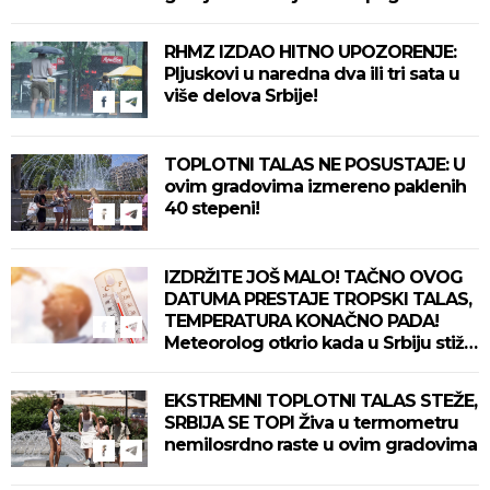
delove zemlje!
RHMZ IZDAO HITNO UPOZORENJE:
Pljuskovi u naredna dva ili tri sata u
više delova Srbije!
TOPLOTNI TALAS NE POSUSTAJE: U
ovim gradovima izmereno paklenih
40 stepeni!
IZDRŽITE JOŠ MALO! TAČNO OVOG
DATUMA PRESTAJE TROPSKI TALAS,
TEMPERATURA KONAČNO PADA!
Meteorolog otkrio kada u Srbiju stiže
zahlađenje!
EKSTREMNI TOPLOTNI TALAS STEŽE,
SRBIJA SE TOPI Živa u termometru
nemilosrdno raste u ovim gradovima