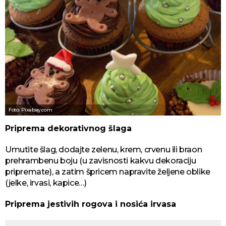
Foto: Pixabay.com
Priprema dekorativnog šlaga
Umutite šlag, dodajte zelenu, krem, crvenu ili braon
prehrambenu boju (u zavisnosti kakvu dekoraciju
pripremate), a zatim špricem napravite željene oblike
(jelke, irvasi, kapice…)
Priprema jestivih rogova i nosića irvasa