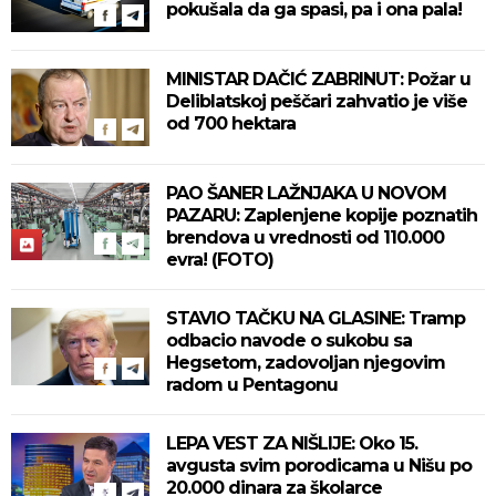
pokušala da ga spasi, pa i ona pala!
MINISTAR DAČIĆ ZABRINUT: Požar u
Deliblatskoj peščari zahvatio je više
od 700 hektara
PAO ŠANER LAŽNJAKA U NOVOM
PAZARU: Zaplenjene kopije poznatih
brendova u vrednosti od 110.000
evra! (FOTO)
STAVIO TAČKU NA GLASINE: Tramp
odbacio navode o sukobu sa
Hegsetom, zadovoljan njegovim
radom u Pentagonu
LEPA VEST ZA NIŠLIJE: Oko 15.
avgusta svim porodicama u Nišu po
20.000 dinara za školarce