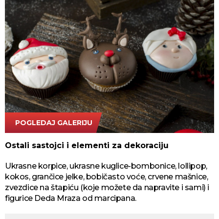
POGLEDAJ GALERIJU
Freepik.com
Ostali sastojci i elementi za dekoraciju
Ukrasne korpice, ukrasne kuglice-bombonice, lollipop,
kokos, grančice jelke, bobičasto voće, crvene mašnice,
zvezdice na štapiću (koje možete da napravite i sami) i
figurice Deda Mraza od marcipana.