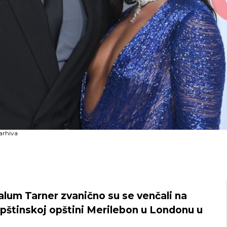
arhiva
alum Tarner zvanično su se venčali na
opštinskoj opštini Merilebon u Londonu u