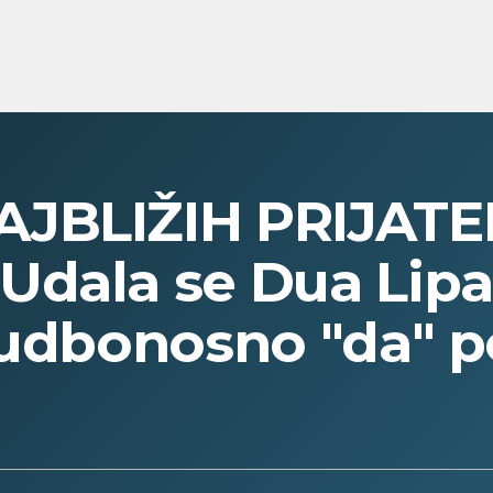
JBLIŽIH PRIJATEL
dala se Dua Lipa
 sudbonosno "da" 