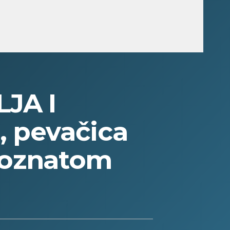
JA I
, pevačica
poznatom