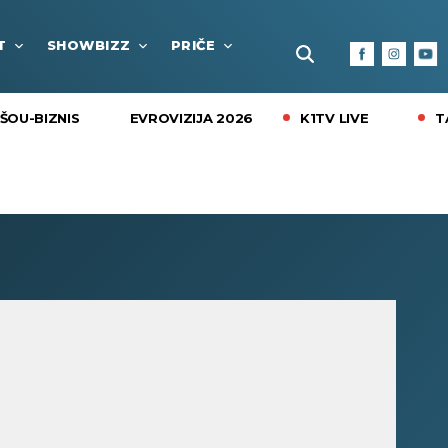
T
SHOWBIZZ
PRIČE
FUN BOX
KULTURA I
K1TV LIVE
T
ŠOU-BIZNIS
EVROVIZIJA 2026