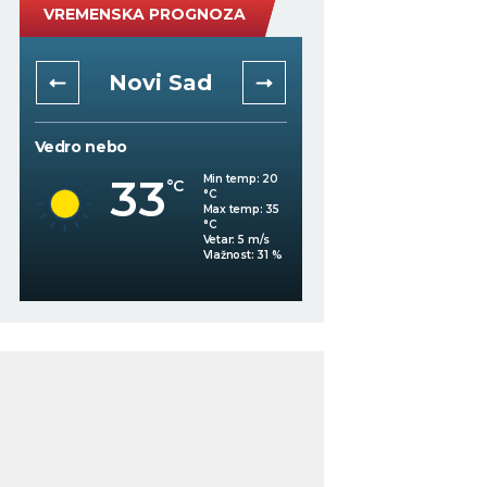
VREMENSKA PROGNOZA
Novi Sad
Niš
Vedro nebo
Mestimično oblačno
33
Min temp:
20
°C
°C
34
°C
Max temp:
35
°C
Vetar:
5
m/s
Vlažnost:
31
%