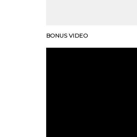
Novi Sad
BONUS VIDEO
Vedro nebo
Mest
33
Min temp:
20
°C
°C
Max temp:
35
°C
Vetar:
5
m/s
Vlažnost:
31
%