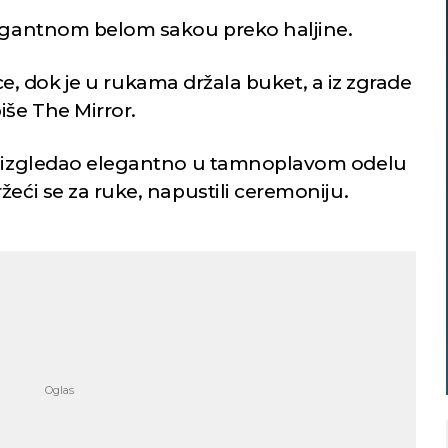
legantnom belom sakou preko haljine.
avice, dok je u rukama držala buket, a iz zgrade
iše The Mirror.
e, izgledao elegantno u tamnoplavom odelu
žeći se za ruke, napustili ceremoniju.