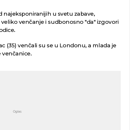
od najeksponiranijih u svetu zabave,
 veliko venčanje i sudbonosno "da" izgovori
rodice.
ac (35) venčali su se u Londonu, a mlada je
le venčanice.