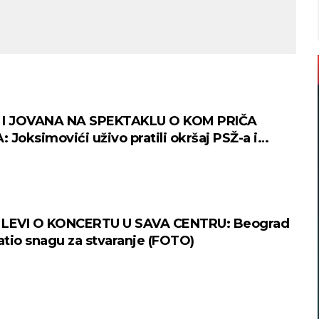
 I JOVANA NA SPEKTAKLU O KOM PRIČA
 Joksimovići uživo pratili okršaj PSŽ-a i
a! (FOTO)
 LEVI O KONCERTU U SAVA CENTRU: Beograd
ratio snagu za stvaranje (FOTO)