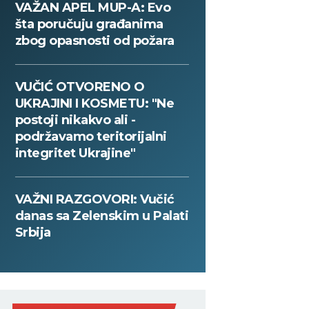
VAŽAN APEL MUP-A: Evo
šta poručuju građanima
zbog opasnosti od požara
VUČIĆ OTVORENO O
UKRAJINI I KOSMETU: "Ne
postoji nikakvo ali -
podržavamo teritorijalni
integritet Ukrajine"
VAŽNI RAZGOVORI: Vučić
danas sa Zelenskim u Palati
Srbija