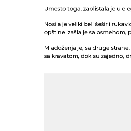
Umesto toga, zablistala je u e
Nosila je veliki beli šešir i ruk
opštine izašla je sa osmehom, p
Mladoženja je, sa druge stran
sa kravatom, dok su zajedno, dr