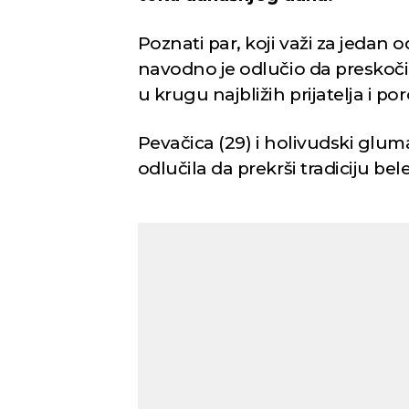
Poznati par, koji važi za jedan 
navodno je odlučio da preskoči
u krugu najbližih prijatelja i po
Pevačica (29) i holivudski glum
odlučila da prekrši tradiciju be