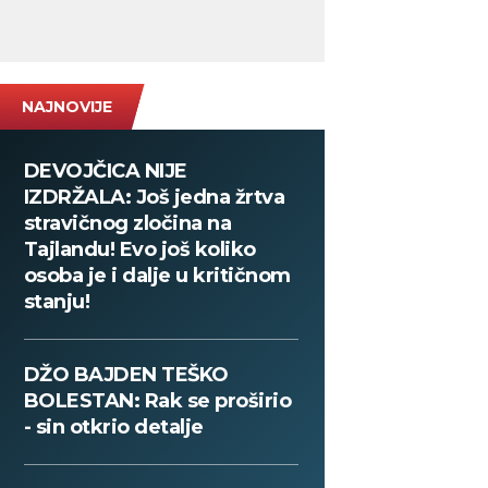
NAJNOVIJE
DEVOJČICA NIJE
IZDRŽALA: Još jedna žrtva
stravičnog zločina na
Tajlandu! Evo još koliko
osoba je i dalje u kritičnom
stanju!
DŽO BAJDEN TEŠKO
BOLESTAN: Rak se proširio
- sin otkrio detalje