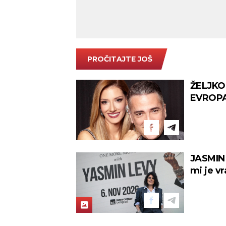
PROČITAJTE JOŠ
ŽELJKO
EVROPA:
Arsenal
JASMIN
mi je v