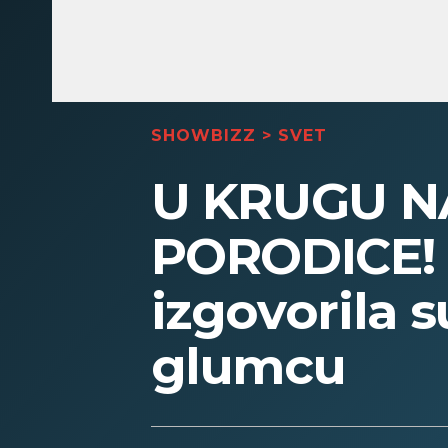
SHOWBIZZ
>
SVET
U KRUGU NA
PORODICE! U
izgovorila
glumcu