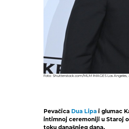
Foto: Shutterstock.com/MLM IMAGES Los Angeles, 
Pevačica
Dua Lipa
i glumac K
intimnoj ceremoniji u Staroj 
toku današnjeg dana.