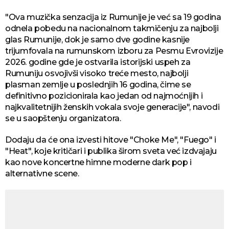
"Ova muzička senzacija iz Rumunije je već sa 19 godina
odnela pobedu na nacionalnom takmičenju za najbolji
glas Rumunije, dok je samo dve godine kasnije
trijumfovala na rumunskom izboru za Pesmu Evrovizije
2026. godine gde je ostvarila istorijski uspeh za
Rumuniju osvojivši visoko treće mesto, najbolji
plasman zemlje u poslednjih 16 godina, čime se
definitivno pozicionirala kao jedan od najmoćnijih i
najkvalitetnijih ženskih vokala svoje generacije", navodi
se u saopštenju organizatora.
Dodaju da će ona izvesti hitove "Choke Me", "Fuego" i
"Heat", koje kritičari i publika širom sveta već izdvajaju
kao nove koncertne himne moderne dark pop i
alternativne scene.