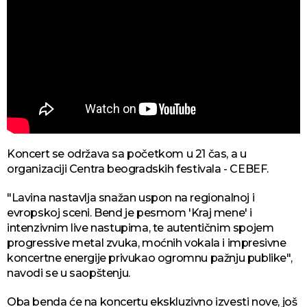
Koncert se održava sa početkom u 21 čas, a u
organizaciji Centra beogradskih festivala - CEBEF.
"Lavina nastavlja snažan uspon na regionalnoj i
evropskoj sceni. Bend je pesmom 'Kraj mene' i
intenzivnim live nastupima, te autentičnim spojem
progressive metal zvuka, moćnih vokala i impresivne
koncertne energije privukao ogromnu pažnju publike",
navodi se u saopštenju.
Oba benda će na koncertu ekskluzivno izvesti nove, još