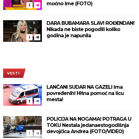
moćno ime (FOTO)
DARA BUBAMARA SLAVI ROĐENDAN!
Nikada ne biste pogodili koliko
godina je napunila
VESTI
LANČANI SUDAR NA GAZELI Ima
povređenih! Hitna pomoć na licu
mesta!
POLICIJA NA NOGAMA! POTRAGA U
TOKU Nestala jedanaestogodišnja
devojčica Andrea (FOTO/VIDEO)