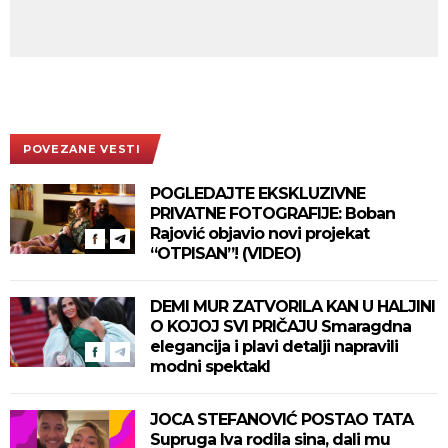
POVEZANE VESTI
POGLEDAJTE EKSKLUZIVNE
PRIVATNE FOTOGRAFIJE: Boban
Rajović objavio novi projekat
“OTPISAN”! (VIDEO)
DEMI MUR ZATVORILA KAN U HALJINI
O KOJOJ SVI PRIČAJU Smaragdna
elegancija i plavi detalji napravili
modni spektakl
JOCA STEFANOVIĆ POSTAO TATA
Supruga Iva rodila sina, dali mu