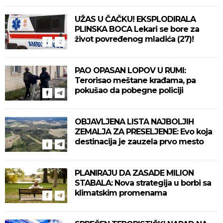
UŽAS U ČAČKU! EKSPLODIRALA
PLINSKA BOCA Lekari se bore za
život povređenog mladića (27)!
PAO OPASAN LOPOV U RUMI:
Terorisao meštane krađama, pa
pokušao da pobegne policiji
OBJAVLJENA LISTA NAJBOLJIH
ZEMALJA ZA PRESELJENJE: Evo koja
destinacija je zauzela prvo mesto
PLANIRAJU DA ZASADE MILION
STABALA: Nova strategija u borbi sa
klimatskim promenama