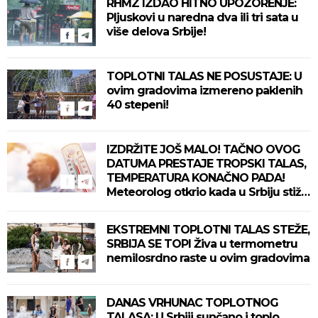
RHMZ IZDAO HITNO UPOZORENJE:
Pljuskovi u naredna dva ili tri sata u
više delova Srbije!
TOPLOTNI TALAS NE POSUSTAJE: U
ovim gradovima izmereno paklenih
40 stepeni!
IZDRŽITE JOŠ MALO! TAČNO OVOG
DATUMA PRESTAJE TROPSKI TALAS,
TEMPERATURA KONAČNO PADA!
Meteorolog otkrio kada u Srbiju stiže
zahlađenje!
EKSTREMNI TOPLOTNI TALAS STEŽE,
SRBIJA SE TOPI Živa u termometru
nemilosrdno raste u ovim gradovima
DANAS VRHUNAC TOPLOTNOG
TALASA: U Srbiji sunčano i toplo,