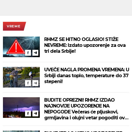
VREME
RHMZ SE HITNO OGLASIO! STIŽE
NEVREME: Izdato upozorenje za ova
tri dela Srbije!
UVEČE NAGLA PROMENA VREMENA: U
Srbiji danas toplo, temperature do 37
stepeni!
BUDITE OPREZNI! RHMZ IZDAO
NAJNOVIJE UPOZORENJE NA
NEPOGODE Večeras će pljuskovi,
grmljavina i olujni vetar pogoditi ove
delove zemlje!