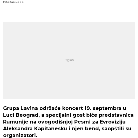
Foto: tanjug ap
Grupa Lavina održaće koncert 19. septembra u
Luci Beograd, a specijalni gost biće predstavnica
Rumunije na ovogodišnjoj Pesmi za Evroviziju
Aleksandra Kapitanesku i njen bend, saopštili su
organizatori.