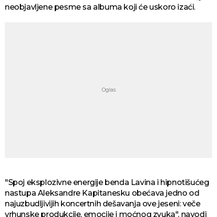
neobjavljene pesme sa albuma koji će uskoro izaći.
"Spoj eksplozivne energije benda Lavina i hipnotišućeg
nastupa Aleksandre Kapitanesku obećava jedno od
najuzbudljivijih koncertnih dešavanja ove jeseni: veče
vrhunske produkcije, emocije i moćnog zvuka", navodi