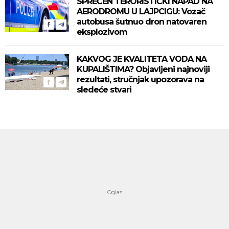
SPREČEN TERORISTIČKI NAPAD NA
AERODROMU U LAJPCIGU: Vozač
autobusa šutnuo dron natovaren
eksplozivom
KAKVOG JE KVALITETA VODA NA
KUPALIŠTIMA? Objavljeni najnoviji
rezultati, stručnjak upozorava na
sledeće stvari