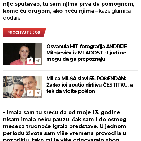
nije sputavao, tu sam njima prva da pomognem,
kome ću drugom, ako neću njima
– kaže glumica i
dodaje:
PROČITAJTE JOŠ
Osvanula HIT fotografija ANDRIJE
Miloševića iz MLADOSTI: Ljudi ne
mogu da ga prepoznaju
Milica MILŠA slavi 55. ROĐENDAN:
Žarko joj uputio dirljivu ČESTITKU, a
tek da vidite poklon
- Imala sam tu sreću da od moje 13. godine
nisam imala neku pauzu, čak sam i do osmog
meseca trudnoće igrala predstave. U jednom
periodu života sam više vremena provodila u
pozorištu, tako mi je više odgovaralo zbog