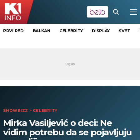
PRVI RED
BALKAN
CELEBRITY
DISPLAY
SVET
SHOWBIZZ
>
CELEBRITY
Mirka Vasiljević o deci: Ne
vidim potrebu da se pojavljuju