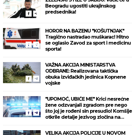
Beogradu ugostiti ukrajinskog
predsednika!
HOROR NA BAZENU "KOŠUTNJAK"
Tragično nastradao muškarac! Hitno
se oglasio Zavod za sport i medicinu
sporta!
VAŽNA AKCIJA MINISTARSTVA
ODBRANE: Realizovana taktička
obuka izviđačkih jedinica Kopnene
vojske
"UPOMOĆ, UBIĆE ME" Krici nesrećne
žene odzvanjali zgradom pre nego
što joj je rođeni sin presudio! Komšije
otkrile detalje jezivog zločina na
Novom Beogradu!
VELIKA AKCIJA POLICIJE U NOVOM