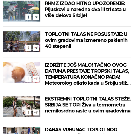
RHMZ IZDAO HITNO UPOZORENJE:
Pljuskovi u naredna dva ili tri sata u
više delova Srbije!
TOPLOTNI TALAS NE POSUSTAJE: U
ovim gradovima izmereno paklenih
40 stepeni!
IZDRŽITE JOŠ MALO! TAČNO OVOG
DATUMA PRESTAJE TROPSKI TALAS,
TEMPERATURA KONAČNO PADA!
Meteorolog otkrio kada u Srbiju stiže
zahlađenje!
EKSTREMNI TOPLOTNI TALAS STEŽE,
SRBIJA SE TOPI Živa u termometru
nemilosrdno raste u ovim gradovima
DANAS VRHUNAC TOPLOTNOG