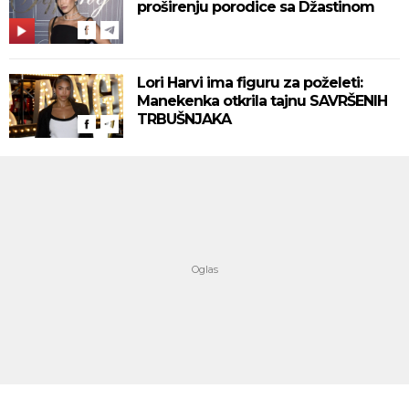
proširenju porodice sa Džastinom
Lori Harvi ima figuru za poželeti:
Manekenka otkrila tajnu SAVRŠENIH
TRBUŠNJAKA