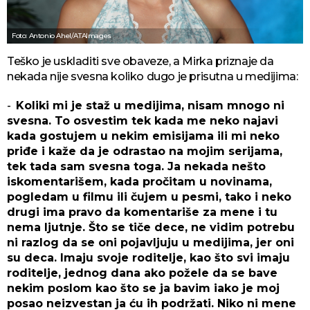
Foto: Antonio Ahel/ATAImages
Teško je uskladiti sve obaveze, a Mirka priznaje da
nekada nije svesna koliko dugo je prisutna u medijima:
-
Koliki mi je staž u medijima, nisam mnogo ni
svesna. To osvestim tek kada me neko najavi
kada gostujem u nekim emisijama ili mi neko
priđe i kaže da je odrastao na mojim serijama,
tek tada sam svesna toga. Ja nekada nešto
iskomentarišem, kada pročitam u novinama,
pogledam u filmu ili čujem u pesmi, tako i neko
drugi ima pravo da komentariše za mene i tu
nema ljutnje. Što se tiče dece, ne vidim potrebu
ni razlog da se oni pojavljuju u medijima, jer oni
su deca. Imaju svoje roditelje, kao što svi imaju
roditelje, jednog dana ako požele da se bave
nekim poslom kao što se ja bavim iako je moj
posao neizvestan ja ću ih podržati. Niko ni mene