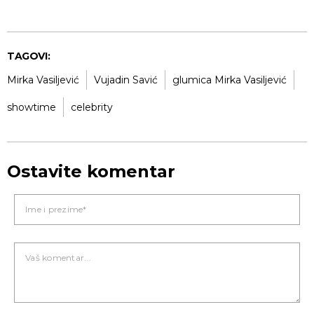
TAGOVI:
Mirka Vasiljević
Vujadin Savić
glumica Mirka Vasiljević
showtime
celebrity
Ostavite komentar