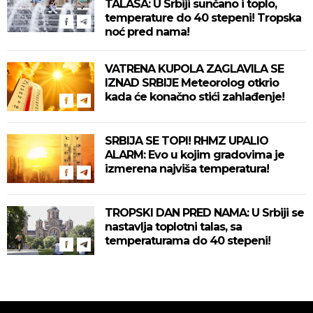
TALASA: U Srbiji sunčano i toplo,
temperature do 40 stepeni! Tropska
noć pred nama!
VATRENA KUPOLA ZAGLAVILA SE
IZNAD SRBIJE Meteorolog otkrio
kada će konačno stići zahlađenje!
SRBIJA SE TOPI! RHMZ UPALIO
ALARM: Evo u kojim gradovima je
izmerena najviša temperatura!
TROPSKI DAN PRED NAMA: U Srbiji se
nastavlja toplotni talas, sa
temperaturama do 40 stepeni!