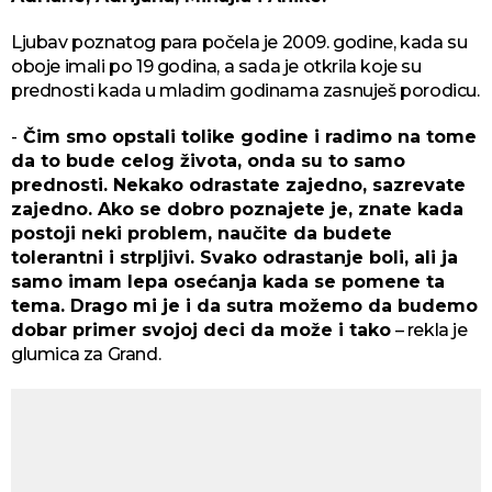
Ljubav poznatog para počela je 2009. godine, kada su
oboje imali po 19 godina, a sada je otkrila koje su
prednosti kada u mladim godinama zasnuješ porodicu.
-
Čim smo opstali tolike godine i radimo na tome
da to bude celog života, onda su to samo
prednosti. Nekako odrastate zajedno, sazrevate
zajedno. Ako se dobro poznajete je, znate kada
postoji neki problem, naučite da budete
tolerantni i strpljivi. Svako odrastanje boli, ali ja
samo imam lepa osećanja kada se pomene ta
tema. Drago mi je i da sutra možemo da budemo
dobar primer svojoj deci da može i tako
– rekla je
glumica za Grand.