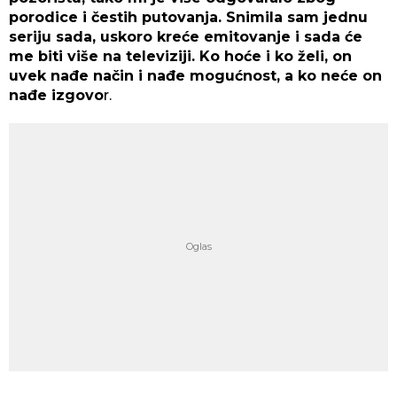
porodice i čestih putovanja. Snimila sam jednu
seriju sada, uskoro kreće emitovanje i sada će
me biti više na televiziji. Ko hoće i ko želi, on
uvek nađe način i nađe mogućnost, a ko neće on
nađe izgovo
r.