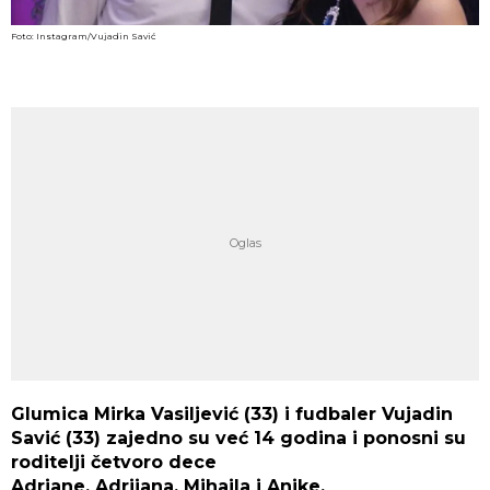
Foto: Instagram/Vujadin Savić
Glumica Mirka Vasiljević (33) i fudbaler Vujadin
Savić (33) zajedno su već 14 godina i ponosni su
roditelji četvoro dece
Adriane, Adrijana, Mihajla i Anike.