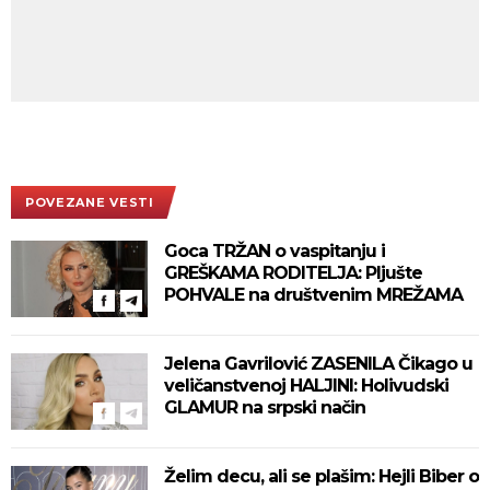
POVEZANE VESTI
Goca TRŽAN o vaspitanju i
GREŠKAMA RODITELJA: Pljušte
POHVALE na društvenim MREŽAMA
Jelena Gavrilović ZASENILA Čikago u
veličanstvenoj HALJINI: Holivudski
GLAMUR na srpski način
Želim decu, ali se plašim: Hejli Biber o