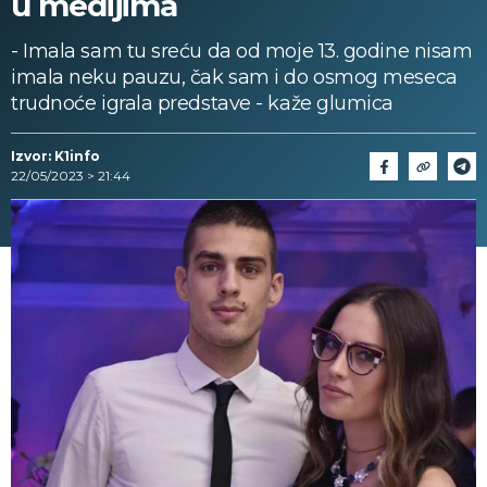
u medijima
- Imala sam tu sreću da od moje 13. godine nisam
imala neku pauzu, čak sam i do osmog meseca
trudnoće igrala predstave - kaže glumica
Izvor: K1info
22/05/2023 > 21:44