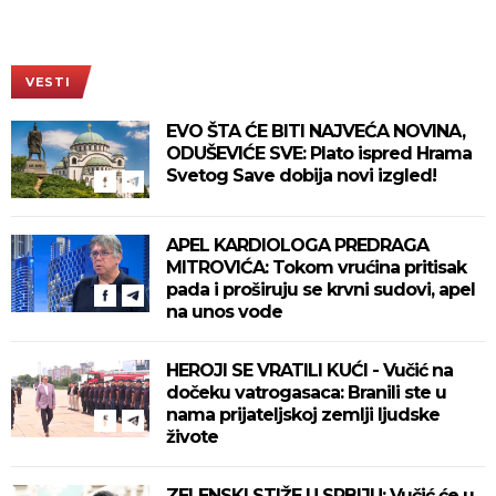
VESTI
EVO ŠTA ĆE BITI NAJVEĆA NOVINA,
ODUŠEVIĆE SVE: Plato ispred Hrama
Svetog Save dobija novi izgled!
APEL KARDIOLOGA PREDRAGA
MITROVIĆA: Tokom vrućina pritisak
pada i proširuju se krvni sudovi, apel
na unos vode
HEROJI SE VRATILI KUĆI - Vučić na
dočeku vatrogasaca: Branili ste u
nama prijateljskoj zemlji ljudske
živote
ZELENSKI STIŽE U SRBIJU: Vučić će u