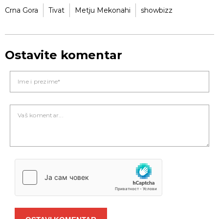
Crna Gora
Tivat
Metju Mekonahi
showbizz
Ostavite komentar