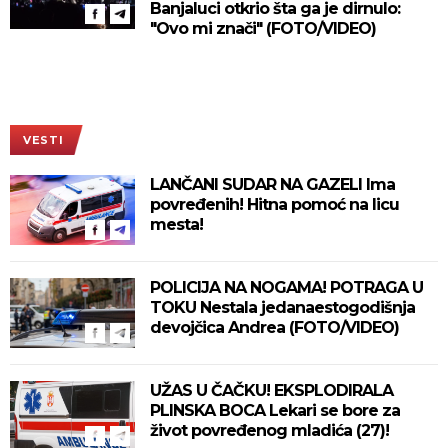
Banjaluci otkrio šta ga je dirnulo:
"Ovo mi znači" (FOTO/VIDEO)
VESTI
LANČANI SUDAR NA GAZELI Ima
povređenih! Hitna pomoć na licu
mesta!
POLICIJA NA NOGAMA! POTRAGA U
TOKU Nestala jedanaestogodišnja
devojčica Andrea (FOTO/VIDEO)
UŽAS U ČAČKU! EKSPLODIRALA
PLINSKA BOCA Lekari se bore za
život povređenog mladića (27)!