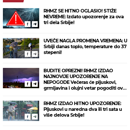
RHMZ SE HITNO OGLASIO! STIŽE
NEVREME: Izdato upozorenje za ova
tri dela Srbije!
UVEČE NAGLA PROMENA VREMENA: U
Srbiji danas toplo, temperature do 37
stepeni!
BUDITE OPREZNI! RHMZ IZDAO
NAJNOVIJE UPOZORENJE NA
NEPOGODE Večeras će pljuskovi,
grmljavina i olujni vetar pogoditi ove
delove zemlje!
RHMZ IZDAO HITNO UPOZORENJE:
Pljuskovi u naredna dva ili tri sata u
više delova Srbije!