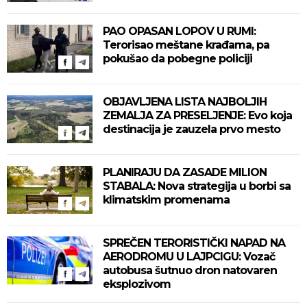
PAO OPASAN LOPOV U RUMI:
Terorisao meštane krađama, pa
pokušao da pobegne policiji
OBJAVLJENA LISTA NAJBOLJIH
ZEMALJA ZA PRESELJENJE: Evo koja
destinacija je zauzela prvo mesto
PLANIRAJU DA ZASADE MILION
STABALA: Nova strategija u borbi sa
klimatskim promenama
SPREČEN TERORISTIČKI NAPAD NA
AERODROMU U LAJPCIGU: Vozač
autobusa šutnuo dron natovaren
eksplozivom