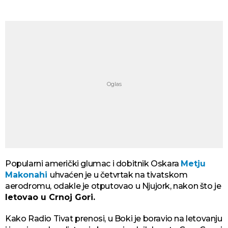
Popularni američki glumac i dobitnik Oskara
Metju
Makonahi
uhvaćen je u četvrtak na tivatskom
aerodromu, odakle je otputovao u Njujork, nakon što je
letovao u Crnoj Gori.
Kako Radio Tivat prenosi, u Boki je boravio na letovanju