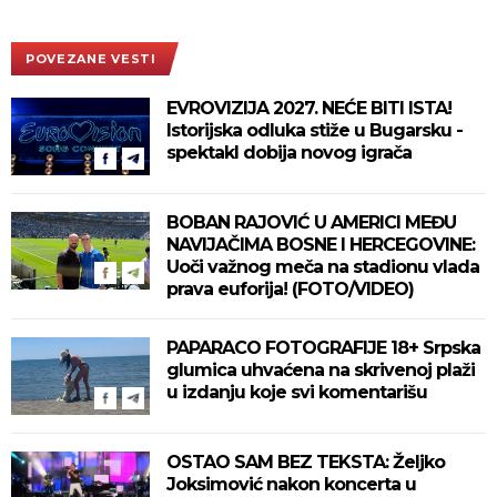
POVEZANE VESTI
EVROVIZIJA 2027. NEĆE BITI ISTA!
Istorijska odluka stiže u Bugarsku -
spektakl dobija novog igrača
BOBAN RAJOVIĆ U AMERICI MEĐU
NAVIJAČIMA BOSNE I HERCEGOVINE:
Uoči važnog meča na stadionu vlada
prava euforija! (FOTO/VIDEO)
PAPARACO FOTOGRAFIJE 18+ Srpska
glumica uhvaćena na skrivenoj plaži
u izdanju koje svi komentarišu
OSTAO SAM BEZ TEKSTA: Željko
Joksimović nakon koncerta u