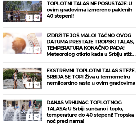
TOPLOTNI TALAS NE POSUSTAJE: U
ovim gradovima izmereno paklenih
40 stepeni!
IZDRŽITE JOŠ MALO! TAČNO OVOG
DATUMA PRESTAJE TROPSKI TALAS,
TEMPERATURA KONAČNO PADA!
Meteorolog otkrio kada u Srbiju stiže
zahlađenje!
EKSTREMNI TOPLOTNI TALAS STEŽE,
SRBIJA SE TOPI Živa u termometru
nemilosrdno raste u ovim gradovima
DANAS VRHUNAC TOPLOTNOG
TALASA: U Srbiji sunčano i toplo,
temperature do 40 stepeni! Tropska
noć pred nama!