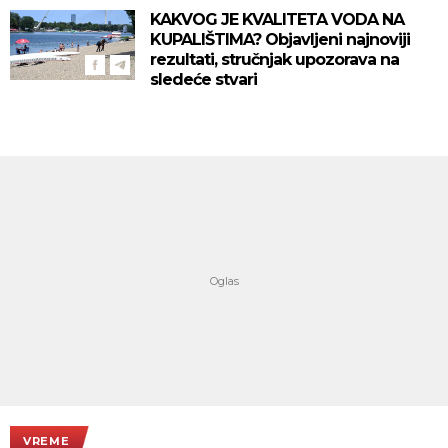
KAKVOG JE KVALITETA VODA NA
KUPALIŠTIMA? Objavljeni najnoviji
rezultati, stručnjak upozorava na
sledeće stvari
VREME