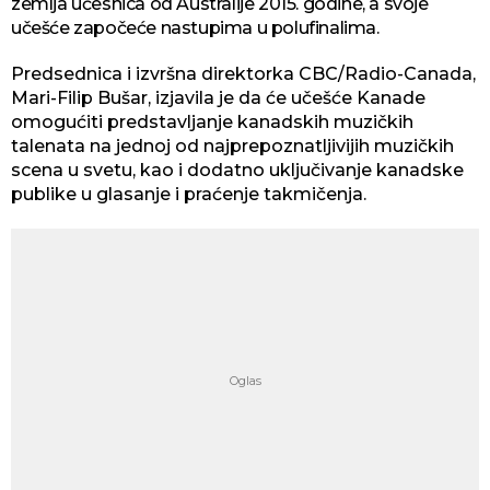
zemlja učesnica od Australije 2015. godine, a svoje
učešće započeće nastupima u polufinalima.
Predsednica i izvršna direktorka CBC/Radio-Canada,
Mari-Filip Bušar, izjavila je da će učešće Kanade
omogućiti predstavljanje kanadskih muzičkih
talenata na jednoj od najprepoznatljivijih muzičkih
scena u svetu, kao i dodatno uključivanje kanadske
publike u glasanje i praćenje takmičenja.