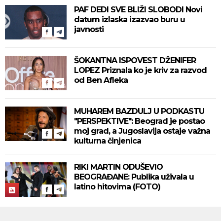
PAF DEDI SVE BLIŽI SLOBODI Novi
datum izlaska izazvao buru u
javnosti
ŠOKANTNA ISPOVEST DŽENIFER
LOPEZ Priznala ko je kriv za razvod
od Ben Afleka
MUHAREM BAZDULJ U PODKASTU
"PERSPEKTIVE": Beograd je postao
moj grad, a Jugoslavija ostaje važna
kulturna činjenica
RIKI MARTIN ODUŠEVIO
BEOGRAĐANE: Publika uživala u
latino hitovima (FOTO)