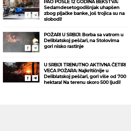
PAO POSLE 12 GODINA BEKSTVA:
Sedamdesetogodišnjak uhapšen
zbog pljačke banke, još trojica su na
slobodi!
POŽARI U SRBIJI: Borba sa vatrom u
Deliblatskoj peščari, na Stolovima
gori nisko rastinje
U SRBIJI TRENUTNO AKTIVNA ČETIRI
VEĆA POŽARA: Najkritičnije u
Deliblatskoj peščari, gori više od 700
hektara! Na terenu skoro 500 ljudi!