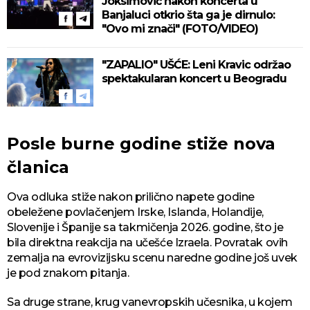
Joksimović nakon koncerta u
Banjaluci otkrio šta ga je dirnulo:
"Ovo mi znači" (FOTO/VIDEO)
"ZAPALIO" UŠĆE: Leni Kravic održao
spektakularan koncert u Beogradu
Posle burne godine stiže nova
članica
Ova odluka stiže nakon prilično napete godine
obeležene povlačenjem Irske, Islanda, Holandije,
Slovenije i Španije sa takmičenja 2026. godine, što je
bila direktna reakcija na učešće Izraela. Povratak ovih
zemalja na evrovizijsku scenu naredne godine još uvek
je pod znakom pitanja.
Sa druge strane, krug vanevropskih učesnika, u kojem