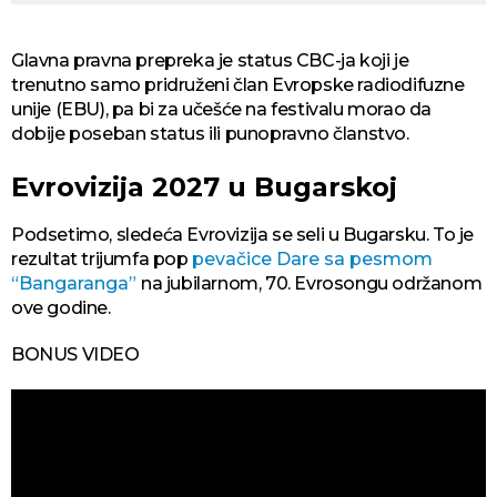
Glavna pravna prepreka je status CBC-ja koji je
trenutno samo pridruženi član Evropske radiodifuzne
unije (EBU), pa bi za učešće na festivalu morao da
dobije poseban status ili punopravno članstvo.
Evrovizija 2027 u Bugarskoj
Podsetimo, sledeća Evrovizija se seli u Bugarsku. To je
rezultat trijumfa pop
pevačice Dare sa pesmom
“Bangaranga”
na jubilarnom, 70. Evrosongu održanom
ove godine.
BONUS VIDEO