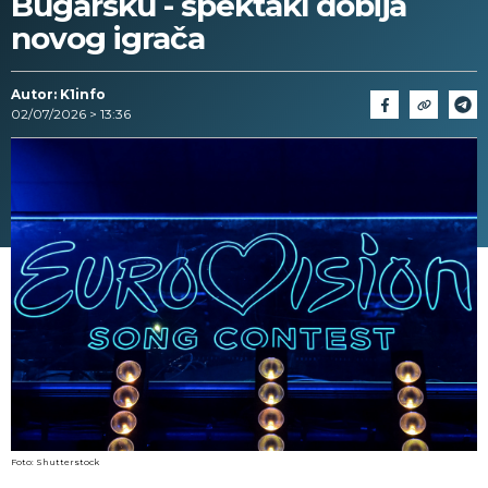
Bugarsku - spektakl dobija
novog igrača
Autor: K1info
02/07/2026 > 13:36
Foto: Shutterstock