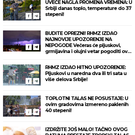
UVEČE NAGLA PROMENA VREMENA: U
Srbiji danas toplo, temperature do 37
stepeni!
BUDITE OPREZNI! RHMZ IZDAO
NAJNOVIJE UPOZORENJE NA
NEPOGODE Večeras će pljuskovi,
grmljavina i olujni vetar pogoditi ove
delove zemlje!
RHMZ IZDAO HITNO UPOZORENJE:
Pljuskovi u naredna dva ili tri sata u
više delova Srbije!
TOPLOTNI TALAS NE POSUSTAJE: U
ovim gradovima izmereno paklenih
40 stepeni!
IZDRŽITE JOŠ MALO! TAČNO OVOG