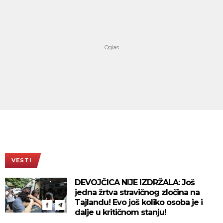
VESTI
DEVOJČICA NIJE IZDRŽALA: Još
jedna žrtva stravičnog zločina na
Tajlandu! Evo još koliko osoba je i
dalje u kritičnom stanju!