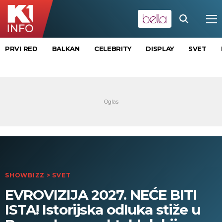
PRVI RED
BALKAN
CELEBRITY
DISPLAY
SVET
SHOWBIZZ
>
SVET
EVROVIZIJA 2027. NEĆE BITI
ISTA! Istorijska odluka stiže u