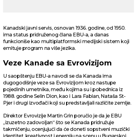
Kanadski javni servis, osnovan 1936. godine, od 1950.
ima status pridruženog člana EBU-a, a danas
funkcioniše kao multiplatformski medijski sistem koji
emituje program na više jezika.
Veze Kanade sa Evrovizijom
U saopštenju EBU-a navodi se da Kanada ima
dugogodišnje veze sa Evrovizijom kroz nastupe
pojedinih umetnika, među kojima su i pobednica iz
1988. godine Selin Dion, kao i Lara Fabian, Nataša St-
Pjer i drugi izvođači koji su predstavljali različite zemlje.
Direktor Evrovizije Martin Grin poručio je da je EBU
„izuzetno zadovoljan“ što se Kanada pridružuje
takmičenju, ocenjujući da će doneti sopstveni muzički
identitet, kreativnost i energiju na scenu u Bugarskoj