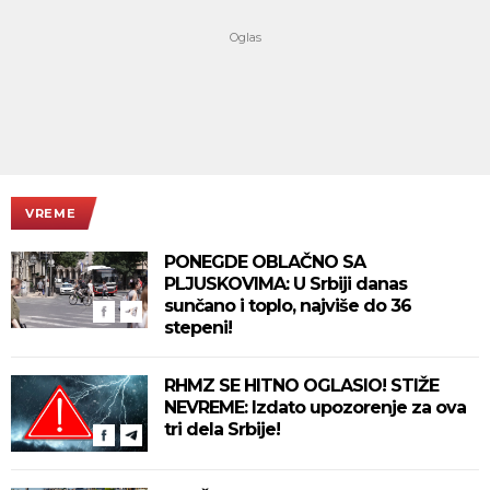
VREME
PONEGDE OBLAČNO SA
PLJUSKOVIMA: U Srbiji danas
sunčano i toplo, najviše do 36
stepeni!
RHMZ SE HITNO OGLASIO! STIŽE
NEVREME: Izdato upozorenje za ova
tri dela Srbije!