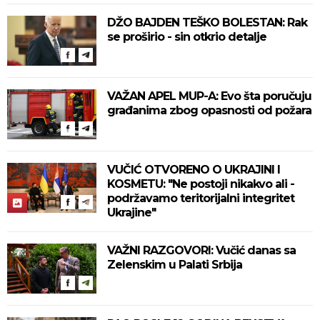
DŽO BAJDEN TEŠKO BOLESTAN: Rak
se proširio - sin otkrio detalje
VAŽAN APEL MUP-A: Evo šta poručuju
građanima zbog opasnosti od požara
VUČIĆ OTVORENO O UKRAJINI I
KOSMETU: "Ne postoji nikakvo ali -
podržavamo teritorijalni integritet
Ukrajine"
VAŽNI RAZGOVORI: Vučić danas sa
Zelenskim u Palati Srbija