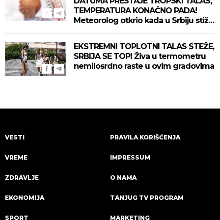
DATUMA PRESTAJE TROPSKI TALAS,
TEMPERATURA KONAČNO PADA!
Meteorolog otkrio kada u Srbiju stiže
zahlađenje!
EKSTREMNI TOPLOTNI TALAS STEŽE,
SRBIJA SE TOPI Živa u termometru
nemilosrdno raste u ovim gradovima
VESTI
PRAVILA KORIŠĆENJA
VREME
IMPRESSUM
ZDRAVLJE
O NAMA
EKONOMIJA
TANJUG TV PROGRAM
SPORT
MARKETING