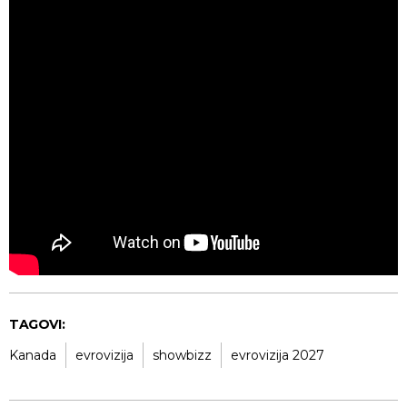
TAGOVI:
Kanada
evrovizija
showbizz
evrovizija 2027