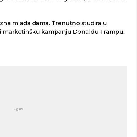
iozna mlada dama. Trenutno studira u
 radi marketinšku kampanju Donaldu Trampu.