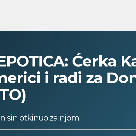
POTICA: Ćerka Ka
erici i radi za Do
TO)
 sin otkinuo za njom.