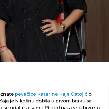
oznate
pevačice
Katarine Kaje Ostojić
o
 Kaja je Nikolinu dobila u prvom braku sa
 se udala sa samo 19 godina, a vrlo brzo su