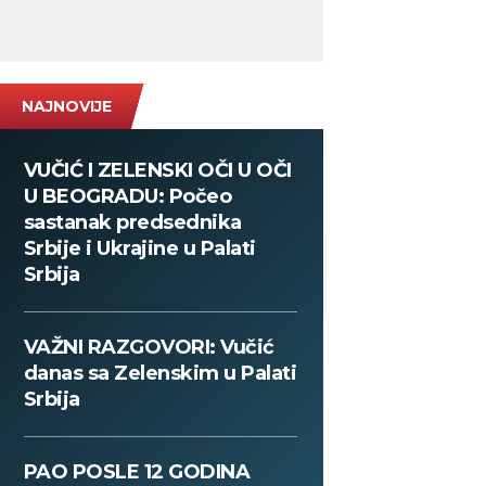
NAJNOVIJE
VUČIĆ I ZELENSKI OČI U OČI
U BEOGRADU: Počeo
sastanak predsednika
Srbije i Ukrajine u Palati
Srbija
VAŽNI RAZGOVORI: Vučić
danas sa Zelenskim u Palati
Srbija
PAO POSLE 12 GODINA