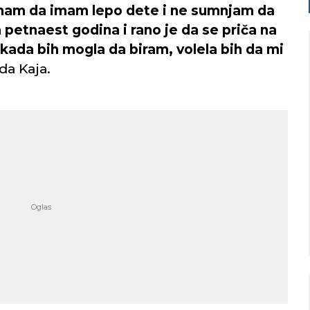
 znam da imam lepo dete i ne sumnjam da
a petnaest godina i rano je da se priča na
 kada bih mogla da biram, volela bih da mi
ada Kaja.
Niš
Beograd
o nebo
Vedro nebo
34
30
Min temp:
22
Min temp:
21
°C
°C
°C
°C
Max temp:
36
Max temp:
35
°C
°C
Vetar:
7
m/s
Vetar:
4
m/s
Vlažnost:
34
%
Vlažnost:
47