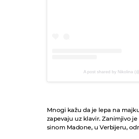
A post shared by Nikolina (
Mnogi kažu da je lepa na majku, 
zapevaju uz klavir. Zanimjivo j
sinom Madone, u Verbijeru, odm