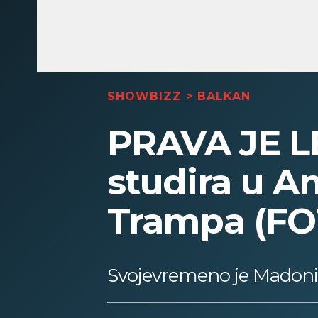
SHOWBIZZ
>
BALKAN
PRAVA JE LE
studira u Am
Trampa (FO
Svojevremeno je Madonin