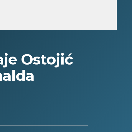
je Ostojić
nalda