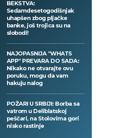
BEKSTVA:
Sedamdesetogodišnjak
uhapšen zbog pljačke
banke, još trojica su na
slobodi!
NAJOPASNIJA "WHATS
APP" PREVARA DO SADA:
Nikako ne otvarajte ovu
poruku, mogu da vam
hakuju nalog
POŽARI U SRBIJI: Borba sa
vatrom u Deliblatskoj
peščari, na Stolovima gori
nisko rastinje