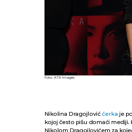
Foto: ATA Images
Nikolina Dragojlović
ćerka
je p
kojoj često pišu domaći mediji.
Nikolom Dragojlovićem za kojeg