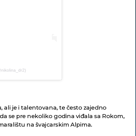
@nikolina_dr2)
ali je i talentovana, te često zajedno
e da se pre nekoliko godina viđala sa Rokom,
aralištu na švajcarskim Alpima.