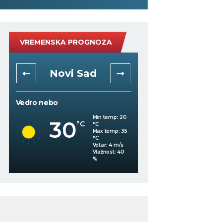
VREMENSKA PROGNOZA
Novi Sad
Niš
Vedro nebo
Vedro nebo
34
Min temp:
20
°C
30
°C
°C
Max temp:
35
°C
Vetar:
4
m/s
%
Vlažnost:
40
%