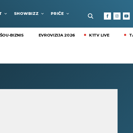
T
SHOWBIZZ
PRIČE
FUN BOX
KULTURA I
K1TV LIVE
T
ŠOU-BIZNIS
EVROVIZIJA 2026