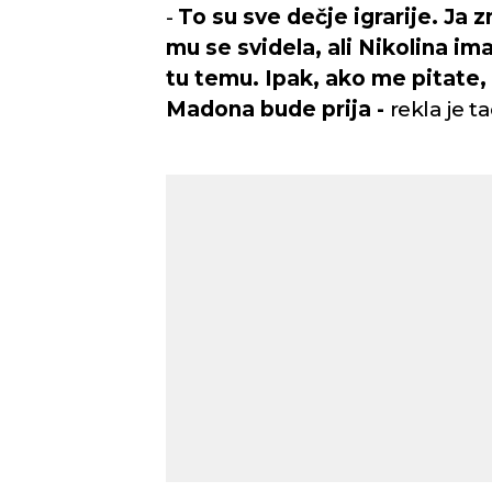
-
To su sve dečje igrarije. Ja
mu se svidela, ali Nikolina im
tu temu. Ipak, ako me pitate,
Madona bude prija -
rekla je t
Novi Sad
Vedro nebo
Vedr
Min temp:
20
30
°C
°C
Max temp:
35
°C
Vetar:
4
m/s
Vlažnost:
40
%