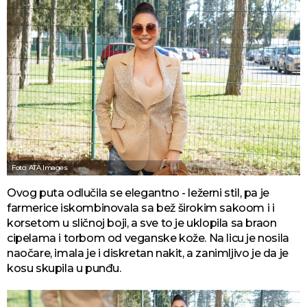
Foto: ATA Images
Ovog puta odlučila se elegantno - ležerni stil, pa je
farmerice iskombinovala sa bež širokim sakoom i i
korsetom u sličnoj boji, a sve to je uklopila sa braon
cipelama i torbom od veganske kože. Na licu je nosila
naočare, imala je i diskretan nakit, a zanimljivo je da je
kosu skupila u punđu.