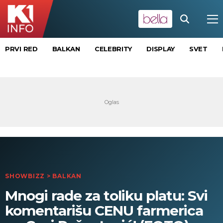
PRVI RED
BALKAN
CELEBRITY
DISPLAY
SVET
SHOWBIZZ
>
BALKAN
Mnogi rade za toliku platu: Svi
komentarišu CENU farmerica