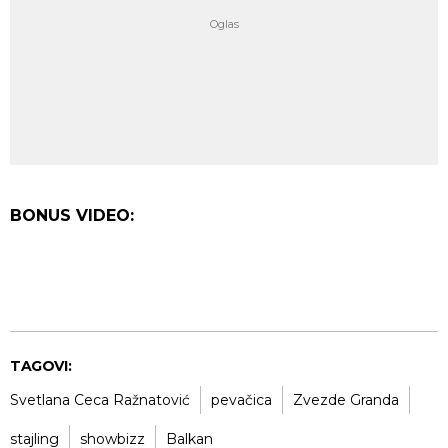
BONUS VIDEO:
TAGOVI:
Svetlana Ceca Ražnatović
pevačica
Zvezde Granda
stajling
showbizz
Balkan