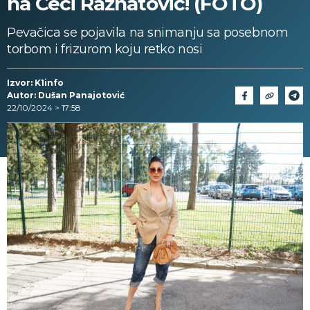
na Ceci Ražnatović! (FOTO)
Pevačica se pojavila na snimanju sa posebnom
torbom i frizurom koju retko nosi
Izvor: K1info
Autor: Dušan Panajotović
22/10/2024 > 17:58