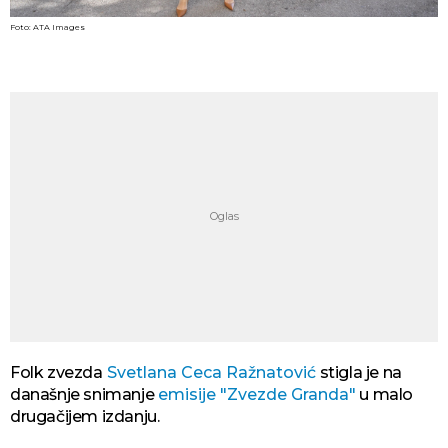
Foto: ATA Images
Folk zvezda
Svetlana Ceca Ražnatović
stigla je na
današnje snimanje
emisije
"Zvezde Granda"
u malo
drugačijem izdanju.