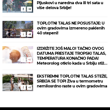
Pljuskovi u naredna dva ili tri sata u
više delova Srbije!
TOPLOTNI TALAS NE POSUSTAJE: U
ovim gradovima izmereno paklenih
40 stepeni!
IZDRŽITE JOŠ MALO! TAČNO OVOG
DATUMA PRESTAJE TROPSKI TALAS,
TEMPERATURA KONAČNO PADA!
Meteorolog otkrio kada u Srbiju stiže
zahlađenje!
EKSTREMNI TOPLOTNI TALAS STEŽE,
SRBIJA SE TOPI Živa u termometru
nemilosrdno raste u ovim gradovima