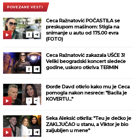
POVEZANE VESTI
Ceca Ražnatović POČASTILA se
preskupom mašinom: Stigla na
snimanje u autu od 175.00 evra
(FOTO)
Ceca Ražnatović zakazala UŠĆE 3!
Veliki beogradski koncert sledeće
godine, uskoro otkriva TERMIN
Đorđe Davd otkrio kako mu je Ceca
pomogla nakon nesreće: "Bacila je
KOVERTU..."
Seka Aleksić otkrila: "Teu je dečko je
ZAKLJUČAO u stanu, a Viktor je bio
zaljubljen u mene"