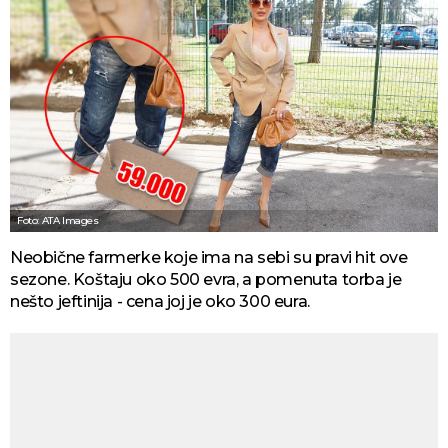
Foto: ATA Images
Neobične farmerke koje ima na sebi su pravi hit ove
sezone. Koštaju oko 500 evra, a pomenuta torba je
nešto jeftinija - cena joj je oko 300 eura.