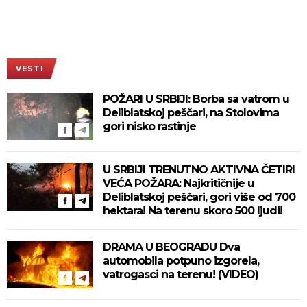
VESTI
POŽARI U SRBIJI: Borba sa vatrom u
Deliblatskoj peščari, na Stolovima
gori nisko rastinje
U SRBIJI TRENUTNO AKTIVNA ČETIRI
VEĆA POŽARA: Najkritičnije u
Deliblatskoj peščari, gori više od 700
hektara! Na terenu skoro 500 ljudi!
DRAMA U BEOGRADU Dva
automobila potpuno izgorela,
vatrogasci na terenu! (VIDEO)