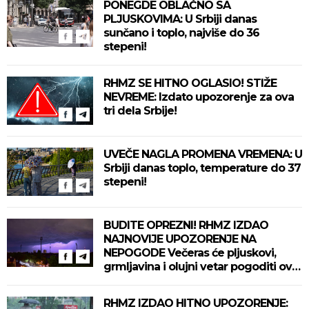
PONEGDE OBLAČNO SA
PLJUSKOVIMA: U Srbiji danas
sunčano i toplo, najviše do 36
stepeni!
RHMZ SE HITNO OGLASIO! STIŽE
NEVREME: Izdato upozorenje za ova
tri dela Srbije!
UVEČE NAGLA PROMENA VREMENA: U
Srbiji danas toplo, temperature do 37
stepeni!
BUDITE OPREZNI! RHMZ IZDAO
NAJNOVIJE UPOZORENJE NA
NEPOGODE Večeras će pljuskovi,
grmljavina i olujni vetar pogoditi ove
delove zemlje!
RHMZ IZDAO HITNO UPOZORENJE: