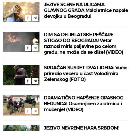
JEZIVE SCENE NA ULICAMA
GLAVNOG GRADA Maloletnice napale
devojku u Beogradu!
DIM SA DELIBLATSKE PEŠČARE
STIGAO DO BEOGRADA! Vetar
raznosi miris paljevine po celom
gradu, ne može da se diše! (VIDEO)
SRDAČAN SUSRET DVA LIDERA: Vučić
priredio večeru u čast Volodimira
Zelenskog (FOTO)
DRAMATIČNO HAPŠENJE OPASNOG
BEGUNCA! Osumnjičen za otmicu i
mučenje! (VIDEO)
JEZIVO NEVREME HARA SRBIJOM!