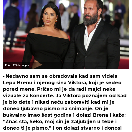
Foto: ATA Images
-
Nedavno sam se obradovala kad sam videla
Lepu Brenu i njenog sina Viktora, koji je sedeo
pored mene. Pričao mi je da radi majci neke
vizuale za koncerte. Ja Viktora poznajem od kad
je bio dete i nikad neću zaboraviti kad mi je
doneo ljubavno pismo na snimanje. On je
bukvalno imao šest godina i dolazi Brena i kaže:
“Znaš šta, Seko, moj sin je zaljubljen u tebe i
doneo ti je pismo.” I on dolazi stvarno i donosi