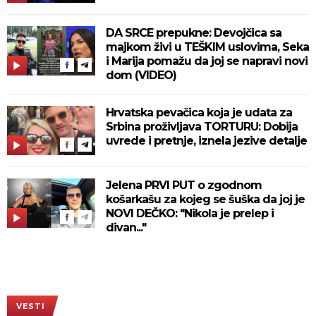
DA SRCE prepukne: Devojčica sa
majkom živi u TEŠKIM uslovima, Seka
i Marija pomažu da joj se napravi novi
dom (VIDEO)
Hrvatska pevačica koja je udata za
Srbina proživljava TORTURU: Dobija
uvrede i pretnje, iznela jezive detalje
Jelena PRVI PUT o zgodnom
košarkašu za kojeg se šuška da joj je
NOVI DEČKO: "Nikola je prelep i
divan..."
VESTI