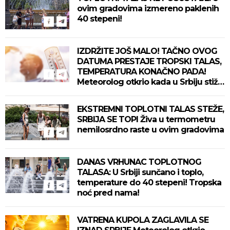
ovim gradovima izmereno paklenih
40 stepeni!
IZDRŽITE JOŠ MALO! TAČNO OVOG
DATUMA PRESTAJE TROPSKI TALAS,
TEMPERATURA KONAČNO PADA!
Meteorolog otkrio kada u Srbiju stiže
zahlađenje!
EKSTREMNI TOPLOTNI TALAS STEŽE,
SRBIJA SE TOPI Živa u termometru
nemilosrdno raste u ovim gradovima
DANAS VRHUNAC TOPLOTNOG
TALASA: U Srbiji sunčano i toplo,
temperature do 40 stepeni! Tropska
noć pred nama!
VATRENA KUPOLA ZAGLAVILA SE