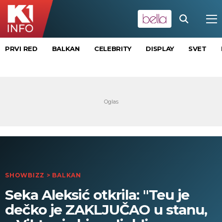
PRVI RED
BALKAN
CELEBRITY
DISPLAY
SVET
SHOWBIZZ
>
BALKAN
Seka Aleksić otkrila: "Teu je
dečko je ZAKLJUČAO u stanu,