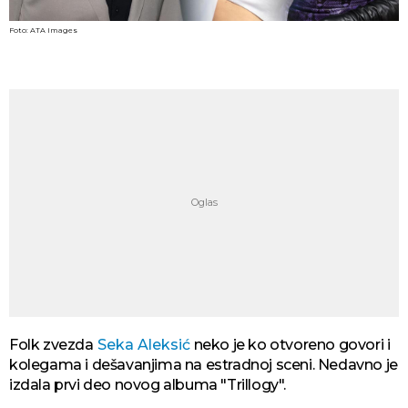
Foto: ATA Images
Folk zvezda
Seka Aleksić
neko je ko otvoreno govori i
kolegama i dešavanjima na estradnoj sceni. Nedavno je
izdala prvi deo novog albuma "Trillogy".