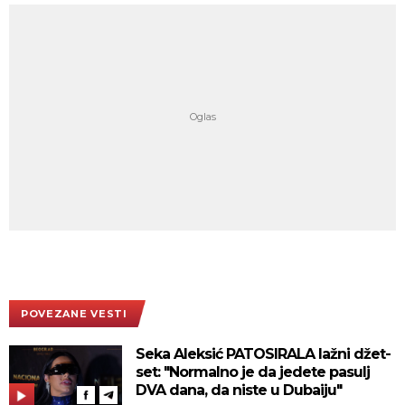
POVEZANE VESTI
Seka Aleksić PATOSIRALA lažni džet-
set: "Normalno je da jedete pasulj
DVA dana, da niste u Dubaiju"