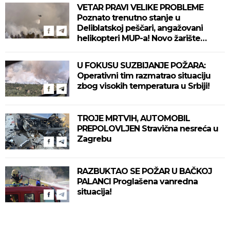
VETAR PRAVI VELIKE PROBLEME
Poznato trenutno stanje u
Deliblatskoj peščari, angažovani
helikopteri MUP-a! Novo žarište
otežava situaciju! (VIDEO)
U FOKUSU SUZBIJANJE POŽARA:
Operativni tim razmatrao situaciju
zbog visokih temperatura u Srbiji!
TROJE MRTVIH, AUTOMOBIL
PREPOLOVLJEN Stravična nesreća u
Zagrebu
RAZBUKTAO SE POŽAR U BAČKOJ
PALANCI Proglašena vanredna
situacija!