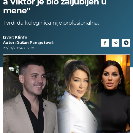
a Viktor je bio zaljubljen u
mene"
Tvrdi da koleginica nije profesionalna.
Izvor: K1info
Autor: Dušan Panajotović
22/10/2024 > 17:05