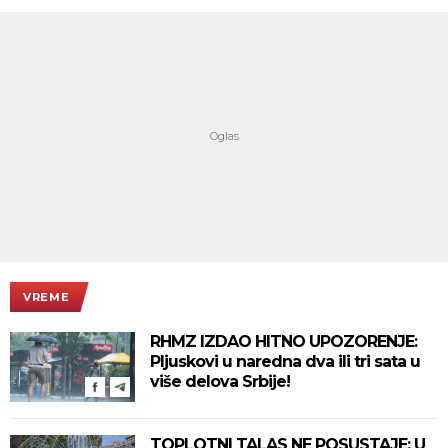
VREME
RHMZ IZDAO HITNO UPOZORENJE:
Pljuskovi u naredna dva ili tri sata u
više delova Srbije!
TOPLOTNI TALAS NE POSUSTAJE: U