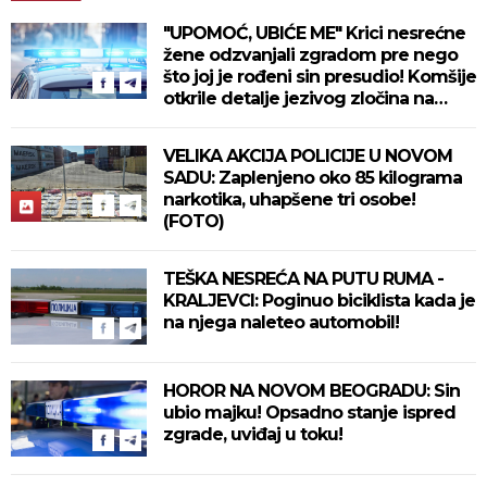
"UPOMOĆ, UBIĆE ME" Krici nesrećne
žene odzvanjali zgradom pre nego
što joj je rođeni sin presudio! Komšije
otkrile detalje jezivog zločina na
Novom Beogradu!
VELIKA AKCIJA POLICIJE U NOVOM
SADU: Zaplenjeno oko 85 kilograma
narkotika, uhapšene tri osobe!
(FOTO)
TEŠKA NESREĆA NA PUTU RUMA -
KRALJEVCI: Poginuo biciklista kada je
na njega naleteo automobil!
HOROR NA NOVOM BEOGRADU: Sin
ubio majku! Opsadno stanje ispred
zgrade, uviđaj u toku!