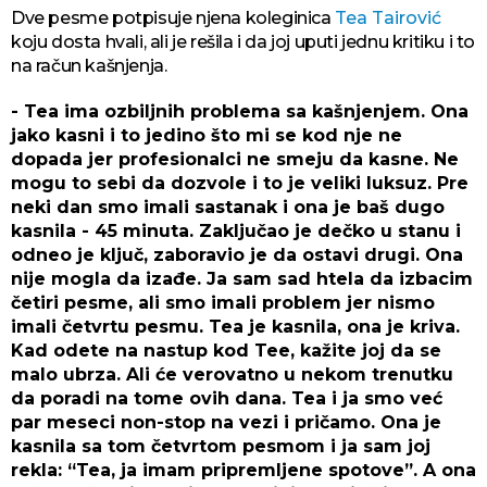
Dve pesme potpisuje njena koleginica
Tea Tairović
koju dosta hvali, ali je rešila i da joj uputi jednu kritiku i to
na račun kašnjenja.
- Tea ima ozbiljnih problema sa kašnjenjem. Ona
jako kasni i to jedino što mi se kod nje ne
dopada jer profesionalci ne smeju da kasne. Ne
mogu to sebi da dozvole i to je veliki luksuz. Pre
neki dan smo imali sastanak i ona je baš dugo
kasnila - 45 minuta. Zaključao je dečko u stanu i
odneo je ključ, zaboravio je da ostavi drugi. Ona
nije mogla da izađe. Ja sam sad htela da izbacim
četiri pesme, ali smo imali problem jer nismo
imali četvrtu pesmu. Tea je kasnila, ona je kriva.
Kad odete na nastup kod Tee, kažite joj da se
malo ubrza. Ali će verovatno u nekom trenutku
da poradi na tome ovih dana. Tea i ja smo već
par meseci non-stop na vezi i pričamo. Ona je
kasnila sa tom četvrtom pesmom i ja sam joj
rekla: “Tea, ja imam pripremljene spotove”. A ona