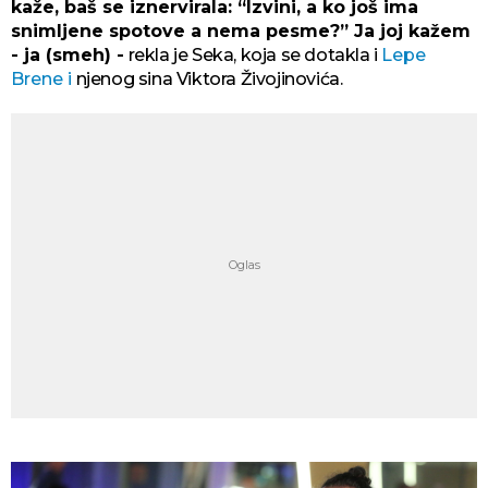
kaže, baš se iznervirala: “Izvini, a ko još ima
snimljene spotove a nema pesme?” Ja joj kažem
- ja (smeh) -
rekla je Seka, koja se dotakla i
Lepe
Brene i
njenog sina Viktora Živojinovića.