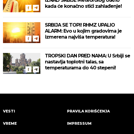
IZNAD SRBIJE Meteorolog otkrio
kada će konačno stići zahlađenje!
SRBIJA SE TOPI! RHMZ UPALIO
ALARM: Evo u kojim gradovima je
izmerena najviša temperatura!
TROPSKI DAN PRED NAMA: U Srbiji se
nastavlja toplotni talas, sa
temperaturama do 40 stepeni!
VESTI
PRAVILA KORIŠĆENJA
VREME
IMPRESSUM