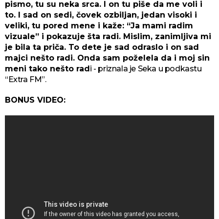
pismo, tu su neka srca. I on tu piše da me voli i
to. I sad on sedi, čovek ozbiljan, jedan visoki i
veliki, tu pored mene i kaže: “Ja mami radim
vizuale” i pokazuje šta radi. Mislim, zanimljiva mi
je bila ta priča. To dete je sad odraslo i on sad
majci nešto radi. Onda sam poželela da i moj sin
meni tako nešto rad
i - priznala je Seka u podkastu
“Extra FM”.
BONUS VIDEO: