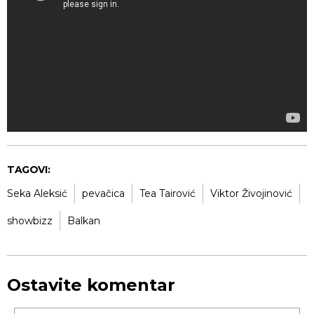
TAGOVI:
Seka Aleksić
pevačica
Tea Tairović
Viktor Živojinović
showbizz
Balkan
Ostavite komentar