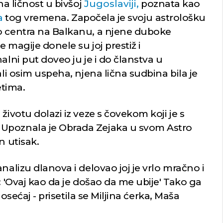
na ličnost u bivšoj
Jugoslaviji,
poznata kao
a
tog vremena. Započela je svoju astrološku
o centra na Balkanu, a njene duboke
 magije donele su joj prestiž i
alni put doveo ju je i do članstva u
ali osim uspeha, njena lična sudbina bila je
tima.
životu dolazi iz veze s čovekom koji je s
Upoznala je Obrada Zejaka u svom Astro
n utisak.
nalizu dlanova i delovao joj je vrlo mračno i
: 'Ovaj kao da je došao da me ubije' Tako ga
i osećaj - prisetila se Miljina ćerka, Maša