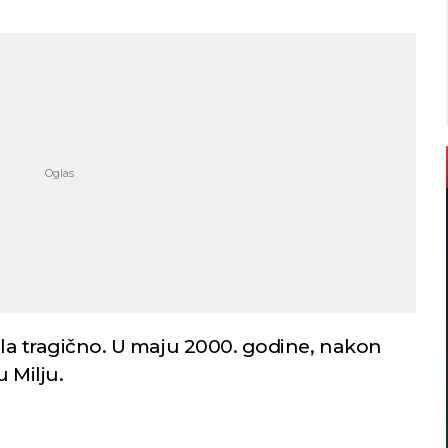
šila tragično. U maju 2000. godine, nakon
 Milju.