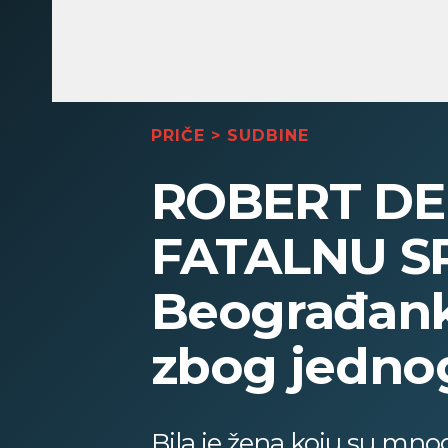
PRIČE
>
SUDBINE
ROBERT DE 
FATALNU SR
Beograđanka
zbog jedno
Bila je žena koju su mnog