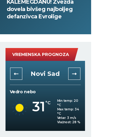
KALEMEGDANU! Zvezda
dovela bivšeg najboljeg
defanzivca Evrolige
VREMENSKA PROGNOZA
Novi Sad
Niš
Vedro nebo
Vedro nebo
31
32
Min temp:
20
°C
°C
°C
Max temp:
34
°C
Vetar:
3
m/s
Vlažnost:
28
%