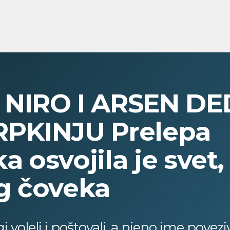
NIRO I ARSEN DE
PKINJU Prelepa
 osvojila je svet,
g čoveka
i voleli i poštovali, a njeno ime povez