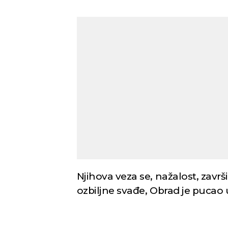
Njihova veza se, nažalost, zavr
ozbiljne svađe, Obrad je pucao u