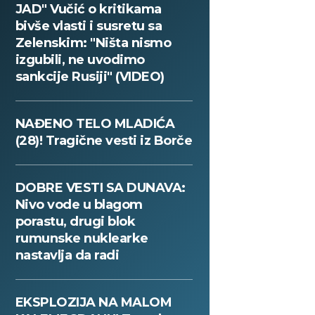
JAD" Vučić o kritikama
bivše vlasti i susretu sa
Zelenskim: "Ništa nismo
izgubili, ne uvodimo
sankcije Rusiji" (VIDEO)
NAĐENO TELO MLADIĆA
(28)! Tragične vesti iz Borče
DOBRE VESTI SA DUNAVA:
Nivo vode u blagom
porastu, drugi blok
rumunske nuklearke
nastavlja da radi
EKSPLOZIJA NA MALOM