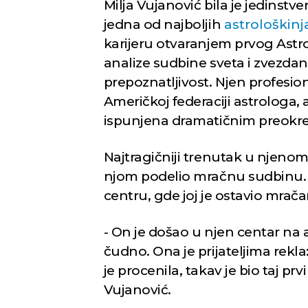
Milja Vujanović bila je jedinstve
jedna od najboljih
astrološkinj
karijeru otvaranjem prvog Astr
analize sudbine sveta i zvezdane
prepoznatljivost. Njen profesion
Američkoj federaciji astrologa, 
ispunjena dramatičnim preokre
Najtragičniji trenutak u njenom 
njom podelio mračnu sudbinu. 
centru, gde joj je ostavio mrača
- On je došao u njen centar na a
čudno. Ona je prijateljima rekla
je procenila, takav je bio taj prv
Vujanović.