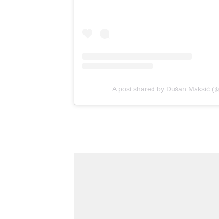
A post shared by Dušan Maksić 
Novi Sad
Vedro nebo
Vedr
31
Min temp:
20
°C
°C
Max temp:
34
°C
Vetar:
3
m/s
Vlažnost:
28
%