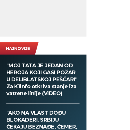
NAJNOVIJE
"MOJ TATA JE JEDAN OD
HEROJA KOJI GASI POŽAR
U DELIBLATSKOJ PEŠČARI"
Za K1info otkriva stanje iza
vatrene linije (VIDEO)
"AKO NA VLAST DOĐU
BLOKADERI, SRBIJU
ČEKAJU BEZNAĐE, ČEMER,