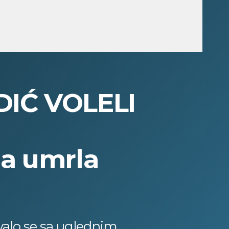
DIĆ VOLELI
 a umrla
ivalo se sa uglednim