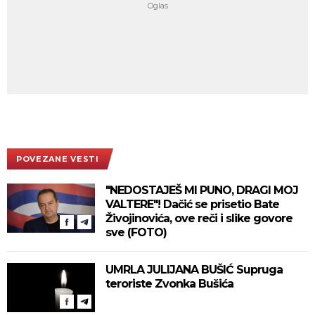
POVEZANE VESTI
"NEDOSTAJEŠ MI PUNO, DRAGI MOJ
VALTERE"! Dačić se prisetio Bate
Živojinovića, ove reči i slike govore
sve (FOTO)
UMRLA JULIJANA BUŠIĆ Supruga
teroriste Zvonka Bušića