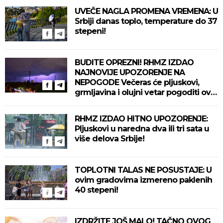
UVEČE NAGLA PROMENA VREMENA: U
Srbiji danas toplo, temperature do 37
stepeni!
BUDITE OPREZNI! RHMZ IZDAO
NAJNOVIJE UPOZORENJE NA
NEPOGODE Večeras će pljuskovi,
grmljavina i olujni vetar pogoditi ove
delove zemlje!
RHMZ IZDAO HITNO UPOZORENJE:
Pljuskovi u naredna dva ili tri sata u
više delova Srbije!
TOPLOTNI TALAS NE POSUSTAJE: U
ovim gradovima izmereno paklenih
40 stepeni!
IZDRŽITE JOŠ MALO! TAČNO OVOG