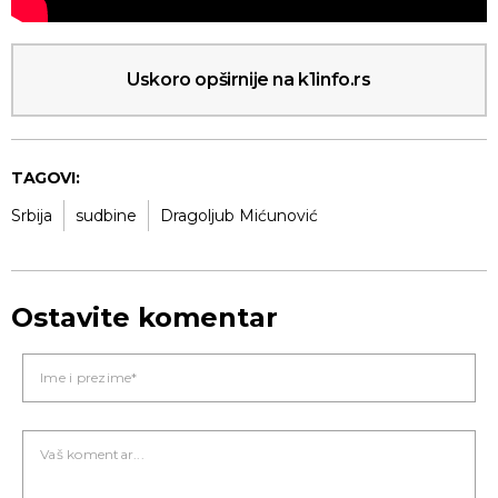
Uskoro opširnije na k1info.rs
TAGOVI:
Srbija
sudbine
Dragoljub Mićunović
Ostavite komentar