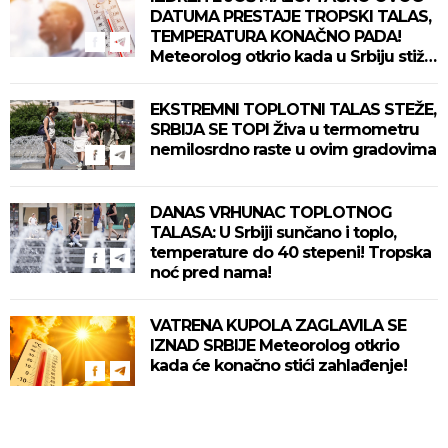
DATUMA PRESTAJE TROPSKI TALAS,
TEMPERATURA KONAČNO PADA!
Meteorolog otkrio kada u Srbiju stiže
zahlađenje!
EKSTREMNI TOPLOTNI TALAS STEŽE,
SRBIJA SE TOPI Živa u termometru
nemilosrdno raste u ovim gradovima
DANAS VRHUNAC TOPLOTNOG
TALASA: U Srbiji sunčano i toplo,
temperature do 40 stepeni! Tropska
noć pred nama!
VATRENA KUPOLA ZAGLAVILA SE
IZNAD SRBIJE Meteorolog otkrio
kada će konačno stići zahlađenje!