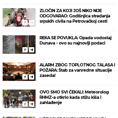
ZLOČIN ZA KOJI JOŠ NIKO NIJE
ODGOVARAO: Godišnjica stradanja
srpskih civila na Petrovačkoj cesti
REKA SE POVUKLA: Opada vodostaj
Dunava - ovo su najnoviji podaci
ALARM ZBOG TOPLOTNOG TALASA I
POŽARA: Štab za vanredne situacije
zaseda!
OVO SMO SVI ČEKALI: Meteorolog
RHMZ-a otkrio kada stižu kiša i
zahlađenje