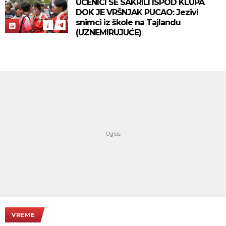
UČENICI SE SAKRILI ISPOD KLUPA
DOK JE VRŠNJAK PUCAO: Jezivi
snimci iz škole na Tajlandu
(UZNEMIRUJUĆE)
VREME