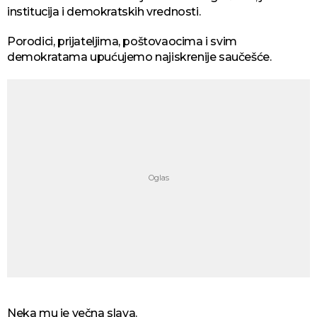
institucija i demokratskih vrednosti.
Porodici, prijateljima, poštovaocima i svim
demokratama upućujemo najiskrenije saučešće.
Neka mu je večna slava.