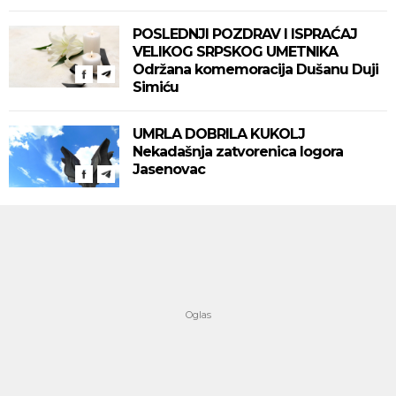
POSLEDNJI POZDRAV I ISPRAĆAJ
VELIKOG SRPSKOG UMETNIKA
Održana komemoracija Dušanu Duji
Simiću
UMRLA DOBRILA KUKOLJ
Nekadašnja zatvorenica logora
Jasenovac