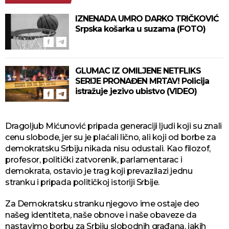
IZNENADA UMRO DARKO TRIČKOVIĆ
Srpska košarka u suzama (FOTO)
GLUMAC IZ OMILJENE NETFLIKS
SERIJE PRONAĐEN MRTAV! Policija
istražuje jezivo ubistvo (VIDEO)
Dragoljub Mićunović pripada generaciji ljudi koji su znali
cenu slobode, jer su je plaćali lično, ali koji od borbe za
demokratsku Srbiju nikada nisu odustali. Kao filozof,
profesor, politički zatvorenik, parlamentarac i
demokrata, ostavio je trag koji prevazilazi jednu
stranku i pripada političkoj istoriji Srbije.
Za Demokratsku stranku njegovo ime ostaje deo
našeg identiteta, naše obnove i naše obaveze da
nastavimo borbu za Srbiju slobodnih građana, jakih