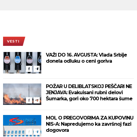
VESTI
VAŽI DO 16. AVGUSTA: Vlada Srbije
donela odluku o ceni goriva
POŽAR U DELIBLATSKOJ PEŠČARI NE
JENJAVA: Evakuisani rubni delovi
Šumarka, gori oko 700 hektara šume
MOL O PREGOVORIMA ZA KUPOVINU
NIS-A: Napredujemo ka završnoj fazi
dogovora