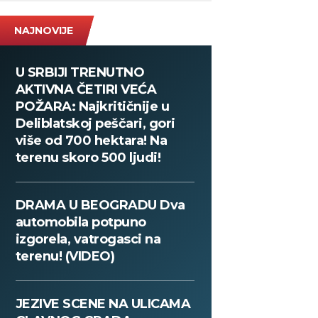
NAJNOVIJE
U SRBIJI TRENUTNO
AKTIVNA ČETIRI VEĆA
POŽARA: Najkritičnije u
Deliblatskoj peščari, gori
više od 700 hektara! Na
terenu skoro 500 ljudi!
DRAMA U BEOGRADU Dva
automobila potpuno
izgorela, vatrogasci na
terenu! (VIDEO)
JEZIVE SCENE NA ULICAMA