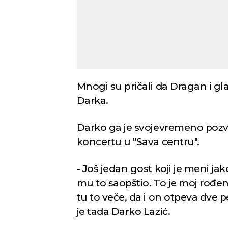
Mnogi su pričali da Dragan i gl
Darka.
Darko ga je svojevremeno poz
koncertu u "Sava centru".
- Još jedan gost koji je meni 
mu to saopštio. To je moj rođen
tu to veče, da i on otpeva dve 
je tada Darko Lazić.