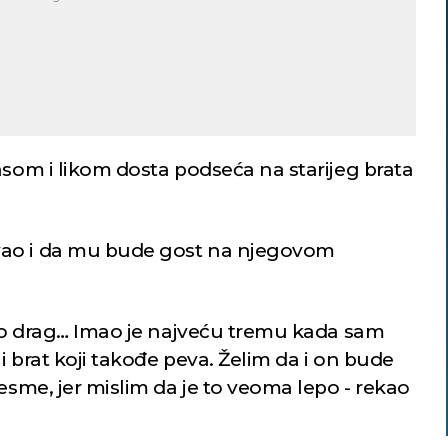
asom i likom dosta podseća na starijeg brata
vao i da mu bude gost na njegovom
jako drag… Imao je najveću tremu kada sam
i brat koji takođe peva. Želim da i on bude
pesme, jer mislim da je to veoma lepo - rekao