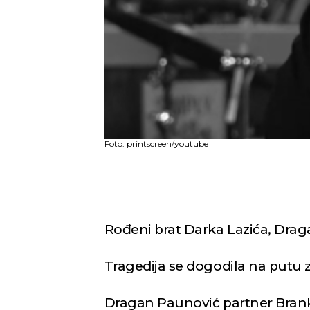
Foto: printscreen/youtube
Rođeni brat Darka Lazića, Draga
Tragedija se dogodila na putu z
Dragan Paunović partner Branke