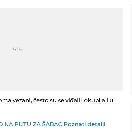
Beograd
Novi Sad
o nebo
Vedro nebo
22
20
Min temp:
19
Min temp:
18
°C
°C
°C
°C
Max temp:
35
Max temp:
35
°C
°C
Vetar:
1
m/s
Vetar:
3
m/s
Vlažnost:
65
%
Vlažnost:
67
ma vezani, često su se viđali i okupljali u
NA PUTU ZA ŠABAC Poznati detalji