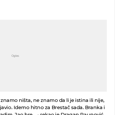
znamo ništa, ne znamo da li je istina ili nije,
avio. Idemo hitno za Brestač sada. Branka i
adim. Jao bre... - rekao je Dragan Paunović