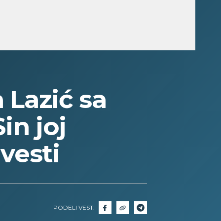
 Lazić sa
in joj
 vesti
PODELI VEST: